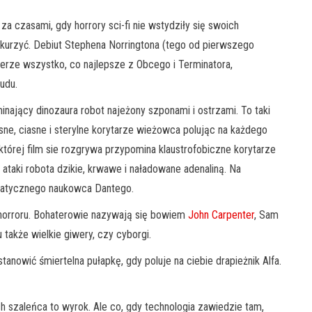
 za czasami, gdy horrory sci-fi nie wstydziły się swoich
odkurzyć. Debiut Stephena Norringtona (tego od pierwszego
ierze wszystko, co najlepsze z Obcego i Terminatora,
udu.
nający dinozaura robot najeżony szponami i ostrzami. To taki
e, ciasne i sterylne korytarze wieżowca polując na każdego
której film sie rozgrywa przypomina klaustrofobiczne korytarze
taki robota dzikie, krwawe i naładowane adenaliną. Na
opatycznego naukowca Dantego.
 horroru. Bohaterowie nazywają się bowiem
John Carpenter
, Sam
u także wielkie giwery, czy cyborgi.
tanowić śmiertelna pułapkę, gdy poluje na ciebie drapieżnik Alfa.
h szaleńca to wyrok. Ale co, gdy technologia zawiedzie tam,