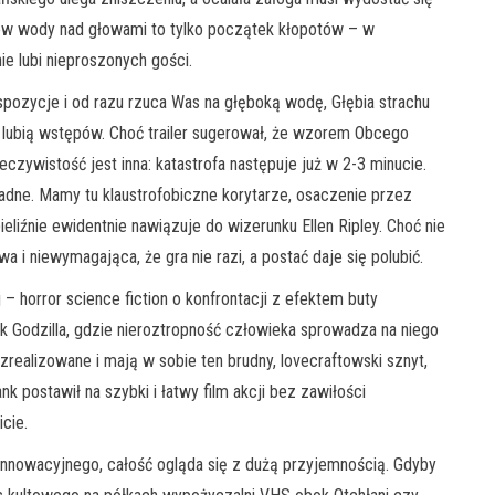
rów wody nad głowami to tylko początek kłopotów – w
e lubi nieproszonych gości.
ekspozycje i od razu rzuca Was na głęboką wodę, Głębia strachu
nie lubią wstępów. Choć trailer sugerował, że wzorem Obcego
eczywistość jest inna: katastrofa następuje już w 2-3 minucie.
adne. Mamy tu klaustrofobiczne korytarze, osaczenie przez
bieliźnie ewidentnie nawiązuje do wizerunku Ellen Ripley. Choć nie
owa i niewymagająca, że gra nie razi, a postać daje się polubić.
j – horror science fiction o konfrontacji z efektem buty
ak Godzilla, gdzie nieroztropność człowieka sprowadza na niego
zrealizowane i mają w sobie ten brudny, lovecraftowski sznyt,
k postawił na szybki i łatwy film akcji bez zawiłości
cie.
 innowacyjnego, całość ogląda się z dużą przyjemnością. Gdyby