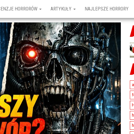
CENZJE HORRORÓW
ARTYKUŁY
NAJLEPSZE HORRORY
a
f
H
h
h