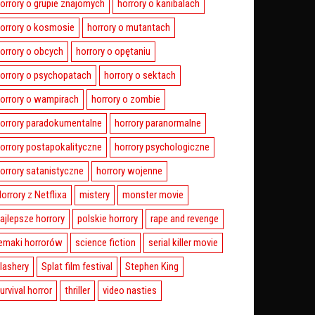
orrory o grupie znajomych
horrory o kanibalach
orrory o kosmosie
horrory o mutantach
orrory o obcych
horrory o opętaniu
orrory o psychopatach
horrory o sektach
orrory o wampirach
horrory o zombie
orrory paradokumentalne
horrory paranormalne
orrory postapokalityczne
horrory psychologiczne
orrory satanistyczne
horrory wojenne
orrory z Netflixa
mistery
monster movie
ajlepsze horrory
polskie horrory
rape and revenge
emaki horrorów
science fiction
serial killer movie
lashery
Splat film festival
Stephen King
urvival horror
thriller
video nasties