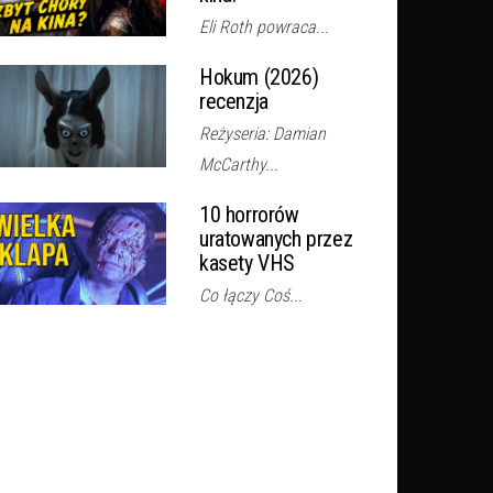
Eli Roth powraca...
Hokum (2026)
recenzja
Reżyseria: Damian
McCarthy...
10 horrorów
uratowanych przez
kasety VHS
Co łączy Coś...