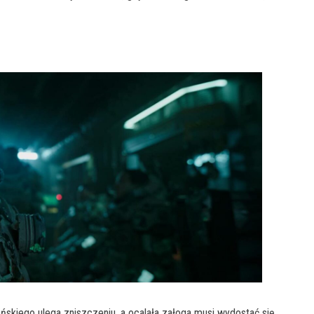
iego ulega zniszczeniu, a ocalała załoga musi wydostać się