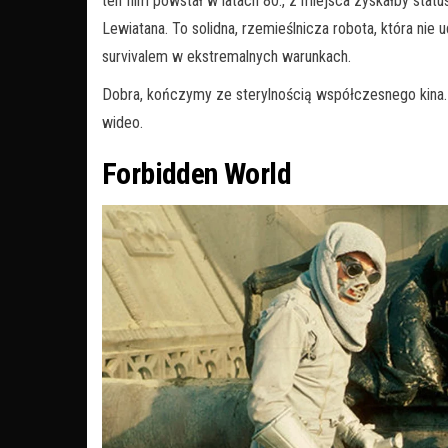
ten film powstał w latach 80., z miejsca zyskałby sta
Lewiatana. To solidna, rzemieślnicza robota, która nie
survivalem w ekstremalnych warunkach.
Dobra, kończymy ze sterylnością współczesnego kina.
wideo.
Forbidden World