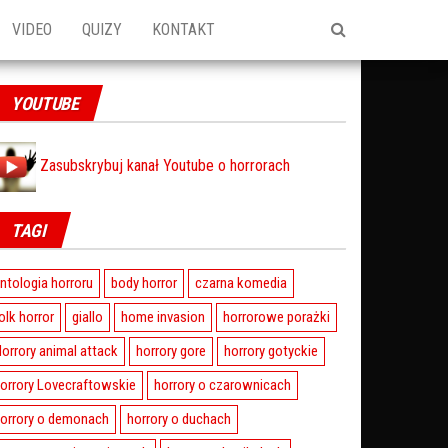
VIDEO
QUIZY
KONTAKT
YOUTUBE
Zasubskrybuj kanał Youtube o horrorach
TAGI
ntologia horroru
body horror
czarna komedia
olk horror
giallo
home invasion
horrorowe porażki
orrory animal attack
horrory gore
horrory gotyckie
orrory Lovecraftowskie
horrory o czarownicach
orrory o demonach
horrory o duchach