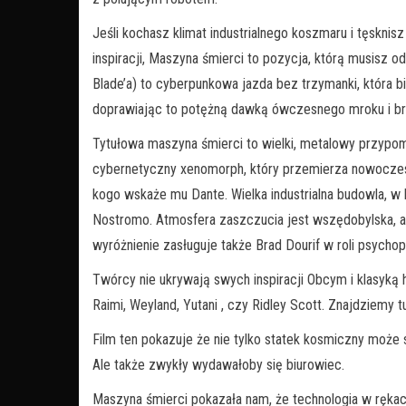
Jeśli kochasz klimat industrialnego koszmaru i tęsknisz
inspiracji, Maszyna śmierci to pozycja, którą musisz 
Blade’a) to cyberpunkowa jazda bez trzymanki, która b
doprawiając to potężną dawką ówczesnego mroku i br
Tytułowa maszyna śmierci to wielki, metalowy przypomi
cybernetyczny xenomorph, który przemierza nowoczesn
kogo wskaże mu Dante. Wielka industrialna budowla, w 
Nostromo. Atmosfera zaszczucia jest wszędobylska, a a
wyróżnienie zasługuje także Brad Dourif w roli psych
Twórcy nie ukrywają swych inspiracji Obcym i klasyką
Raimi, Weyland, Yutani , czy Ridley Scott. Znajdziemy t
Film ten pokazuje że nie tylko statek kosmiczny może s
Ale także zwykły wydawałoby się biurowiec.
Maszyna śmierci pokazała nam, że technologia w rękac