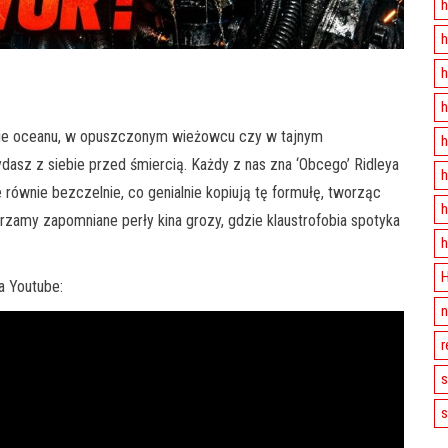
h
h
h
h
dnie oceanu, w opuszczonym wieżowcu czy w tajnym
h
dasz z siebie przed śmiercią. Każdy z nas zna ‘Obcego’ Ridleya
h
re równie bezczelnie, co genialnie kopiują tę formułę, tworząc
h
urzamy zapomniane perły kina grozy, gdzie klaustrofobia spotyka
h
H
a Youtube:
n
r
s
s