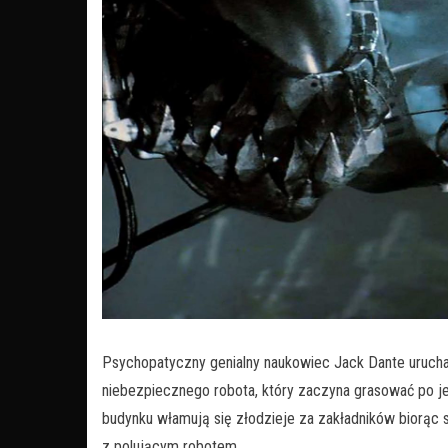
Psychopatyczny genialny naukowiec Jack Dante urucha
niebezpiecznego robota, który zaczyna grasować po j
budynku włamują się złodzieje za zakładników biorąc 
z polującym robotem.