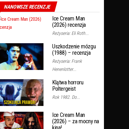
NANOWSZE RECENZJE
Ice Cream Man
(2026) recenzja
Reżyseria: Eli Roth...
Uszkodzenie mózgu
(1988) – recenzja
Reżyseria: Frank
Henenlotter...
Klątwa horroru
Poltergeist
Rok 1982. Do...
Ice Cream Man
(2026) – za mocny na
kina!