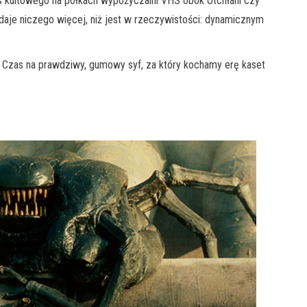
tus kultowego na półkach wypożyczalni VHS obok Otchłani czy
 udaje niczego więcej, niż jest w rzeczywistości: dynamicznym
 Czas na prawdziwy, gumowy syf, za który kochamy erę kaset