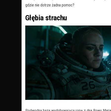
gdzie nie dotrze żadna pomoc?
Głębia strachu
Podwodna baza wydobywająca ropę z dna Rowu Mariańsk