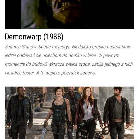
Demonwarp (1988)
Zadupie Stanów. Spada meteoryt. Niedaleko grupka nastolatków
jedzie oddawać się uciechom do domku w lesie. W pewnym
momencie do budowli wkracza wielka stopa, zabija jednego z nich
i kradnie toster. A to dopiero początek zabawy.