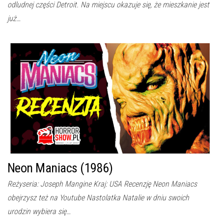
odludnej części Detroit. Na miejscu okazuje się, że mieszkanie jest
już…
Neon Maniacs (1986)
Reżyseria: Joseph Mangine Kraj: USA Recenzję Neon Maniacs
obejrzysz też na Youtube Nastolatka Natalie w dniu swoich
urodzin wybiera się…