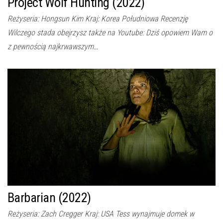
Project Wolf Hunting (2022)
Reżyseria: Hongsun Kim Kraj: Korea Południowa Recenzję
Wilczego stada obejrzysz także na Youtube: Dziś opowiem Wam o
z pewnością najkrwawszym…
Barbarian (2022)
Reżyseria: Zach Cregger Kraj: USA Tess wynajmuje domek w