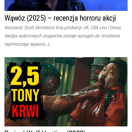
Wąwóz (2025) – recenzja horroru akcji
Reżyseria: Scott Derrickson Kraj produkcji: UK, USA Levi i Drasa,
dwójka wyborowych snajperów zostaje wynajęta do strzeżenia
tajemniczego wąwozu, z…