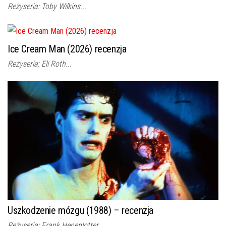
Reżyseria: Toby Wilkins...
Ice Cream Man (2026) recenzja
Reżyseria: Eli Roth...
Uszkodzenie mózgu (1988) – recenzja
Reżyseria: Frank Henenlotter...