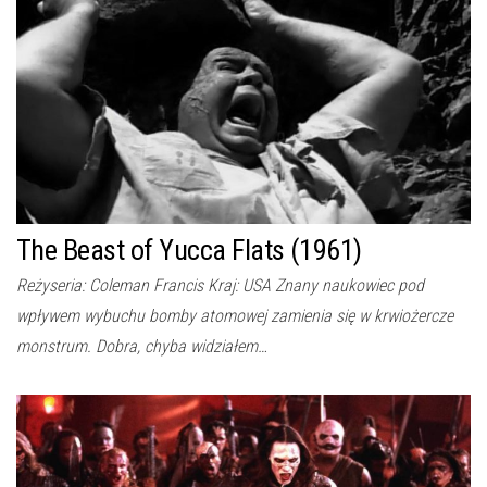
The Beast of Yucca Flats (1961)
Reżyseria: Coleman Francis Kraj: USA Znany naukowiec pod
wpływem wybuchu bomby atomowej zamienia się w krwiożercze
monstrum. Dobra, chyba widziałem…