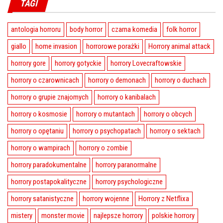
TAGI
antologia horroru
body horror
czarna komedia
folk horror
giallo
home invasion
horrorowe porażki
Horrory animal attack
horrory gore
horrory gotyckie
horrory Lovecraftowskie
horrory o czarownicach
horrory o demonach
horrory o duchach
horrory o grupie znajomych
horrory o kanibalach
horrory o kosmosie
horrory o mutantach
horrory o obcych
horrory o opętaniu
horrory o psychopatach
horrory o sektach
horrory o wampirach
horrory o zombie
horrory paradokumentalne
horrory paranormalne
horrory postapokalityczne
horrory psychologiczne
horrory satanistyczne
horrory wojenne
Horrory z Netflixa
mistery
monster movie
najlepsze horrory
polskie horrory