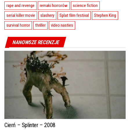
rape and revenge
remaki horrorów
science fiction
serial killer movie
slashery
Splat film festival
Stephen King
survival horror
thriller
video nasties
NANOWSZE RECENZJE
Cierń – Splinter – 2008