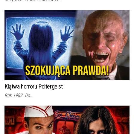
Klątwa horroru Poltergeist
Rok 1982. Do...