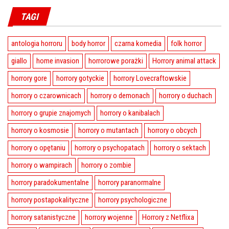
TAGI
antologia horroru
body horror
czarna komedia
folk horror
giallo
home invasion
horrorowe porażki
Horrory animal attack
horrory gore
horrory gotyckie
horrory Lovecraftowskie
horrory o czarownicach
horrory o demonach
horrory o duchach
horrory o grupie znajomych
horrory o kanibalach
horrory o kosmosie
horrory o mutantach
horrory o obcych
horrory o opętaniu
horrory o psychopatach
horrory o sektach
horrory o wampirach
horrory o zombie
horrory paradokumentalne
horrory paranormalne
horrory postapokalityczne
horrory psychologiczne
horrory satanistyczne
horrory wojenne
Horrory z Netflixa