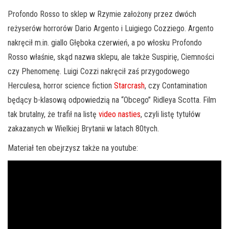
Profondo Rosso to sklep w Rzymie założony przez dwóch
reżyserów horrorów Dario Argento i Luigiego Cozziego. Argento
nakręcił m.in. giallo Głęboka czerwień, a po włosku Profondo
Rosso właśnie, skąd nazwa sklepu, ale także Suspirię, Ciemności
czy Phenomenę. Luigi Cozzi nakręcił zaś przygodowego
Herculesa, horror science fiction
Starcrash
, czy Contamination
będący b-klasową odpowiedzią na “Obcego” Ridleya Scotta. Film
tak brutalny, że trafił na listę
video nasties
, czyli listę tytułów
zakazanych w Wielkiej Brytanii w latach 80tych.
Materiał ten obejrzysz także na youtube: