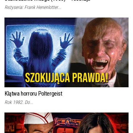
Reżyseria: Frank Henenlotter...
Klątwa horroru Poltergeist
Rok 1982. Do...