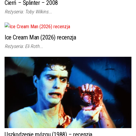
Cierń – Splinter – 2008
Reżyseria: Toby Wilkins...
Ice Cream Man (2026) recenzja
Reżyseria: Eli Roth...
Uszkodzenie mózgu (1988) – recenzja