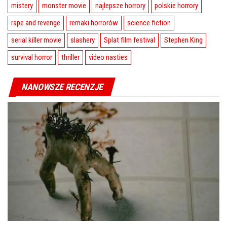
mistery
monster movie
najlepsze horrory
polskie horrory
rape and revenge
remaki horrorów
science fiction
serial killer movie
slashery
Splat film festival
Stephen King
survival horror
thriller
video nasties
NANOWSZE RECENZJE