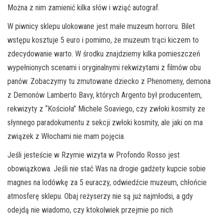
Można z nim zamienić kilka słów i wziąć autograf.
W piwnicy sklepu ulokowane jest małe muzeum horroru. Bilet
wstępu kosztuje 5 euro i pomimo, że muzeum trąci kiczem to
zdecydowanie warto. W środku znajdziemy kilka pomieszczeń
wypełnionych scenami i oryginalnymi rekwizytami z filmów obu
panów. Zobaczymy tu zmutowane dziecko z Phenomeny, demona
z Demonów Lamberto Bavy, których Argento był producentem,
rekwizyty z “Kościoła” Michele Soaviego, czy zwłoki kosmity ze
słynnego paradokumentu z sekcji zwłoki kosmity, ale jaki on ma
związek z Włochami nie mam pojęcia.
Jeśli jesteście w Rzymie wizyta w Profondo Rosso jest
obowiązkowa. Jeśli nie stać Was na drogie gadżety kupcie sobie
magnes na lodówkę za 5 euraczy, odwiedźcie muzeum, chłońcie
atmosferę sklepu. Obaj reżyserzy nie są już najmłodsi, a gdy
odejdą nie wiadomo, czy ktokolwiek przejmie po nich