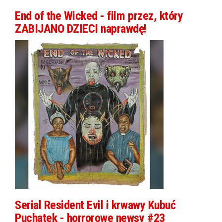
End of the Wicked - film przez, który
ZABIJANO DZIECI naprawdę!
Serial Resident Evil i krwawy Kubuć
Puchatek - horrorowe newsy #23