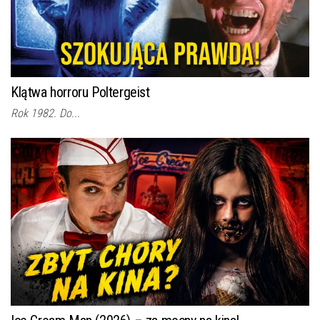
Klątwa horroru Poltergeist
Rok 1982. Do...