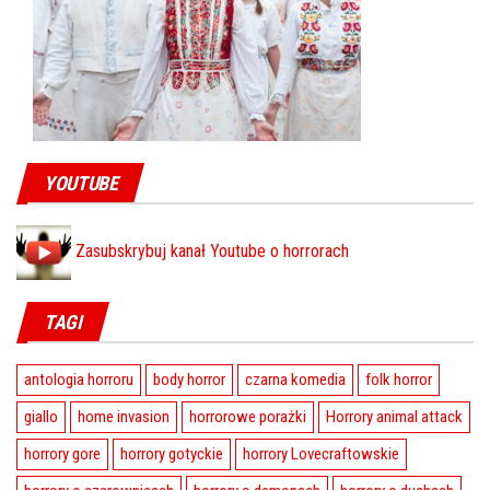
YOUTUBE
Zasubskrybuj kanał Youtube o horrorach
TAGI
antologia horroru
body horror
czarna komedia
folk horror
giallo
home invasion
horrorowe porażki
Horrory animal attack
horrory gore
horrory gotyckie
horrory Lovecraftowskie