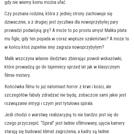
gdy nie wiemy komu można ufać.
Czy poznana rodzina, która z jednej strony zachowuje się
dziwacznie, a z drugiej jest życzliwa dla nowoprzybyłej pary
prowadzi podwójną grę? A może to po prostu umysł Malika płata
mu figle, gdy ten popada w coraz większe szaleństwo? A może to
w końcu ktoś zupełnie inny zagraża nowoprzybyłym?
Malik wszczyna własne śledztwo zbierając powoli wskazówki,
które prowadzą go do tajemnicy sprzed lat jak w klasycznym
filmie mistery.
Końcówka filmu to już natomiast horror z krwi i kości, ale
szczegółów fabuły zdradzać nie będę, zobaczcie sami jakie jest
rozwiązanie intrygi i czym jest tytułowa spirala.
Jeśli chodzi o warstwę realizacyjną to nie bardzo jest się do
czego przyczepić. “Spiral” jest ładnie sfilmowany, ujęcia kamery
starają się budować klimat zagrożenia, a kadry są ładnie