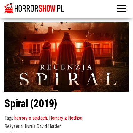
Spiral (2019)
Tagi:
horrory o sektach
,
Horrory z Netflixa
Reżyseria: Kurtis David Harder