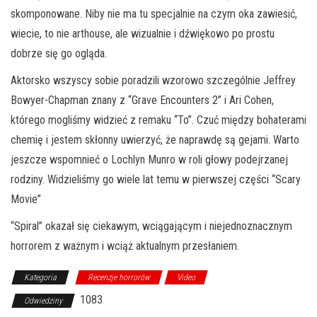
skomponowane. Niby nie ma tu specjalnie na czym oka zawiesić,
wiecie, to nie arthouse, ale wizualnie i dźwiękowo po prostu
dobrze się go ogląda.
Aktorsko wszyscy sobie poradzili wzorowo szczególnie Jeffrey
Bowyer-Chapman znany z “Grave Encounters 2” i Ari Cohen,
którego mogliśmy widzieć z remaku “To”. Czuć między bohaterami
chemię i jestem skłonny uwierzyć, że naprawdę są gejami. Warto
jeszcze wspomnieć o Lochlyn Munro w roli głowy podejrzanej
rodziny. Widzieliśmy go wiele lat temu w pierwszej części “Scary
Movie”
“Spiral” okazał się ciekawym, wciągającym i niejednoznacznym
horrorem z ważnym i wciąż aktualnym przesłaniem.
Kategoria
Recenzje horrorów
Video
1083
Odwiedziny