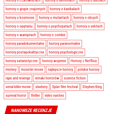
horrory o czarownicach
horrory o demonach
horrory o duchach
horrory o grupie znajomych
horrory o kanibalach
horrory o kosmosie
horrory o mutantach
horrory o obcych
horrory o opętaniu
horrory o psychopatach
horrory o sektach
horrory o wampirach
horrory o zombie
horrory paradokumentalne
horrory paranormalne
horrory postapokalityczne
horrory psychologiczne
horrory satanistyczne
horrory wojenne
Horrory z Netflixa
mistery
monster movie
najlepsze horrory
polskie horrory
rape and revenge
remaki horrorów
science fiction
serial killer movie
slashery
Splat film festival
Stephen King
survival horror
thriller
video nasties
NANOWSZE RECENZJE