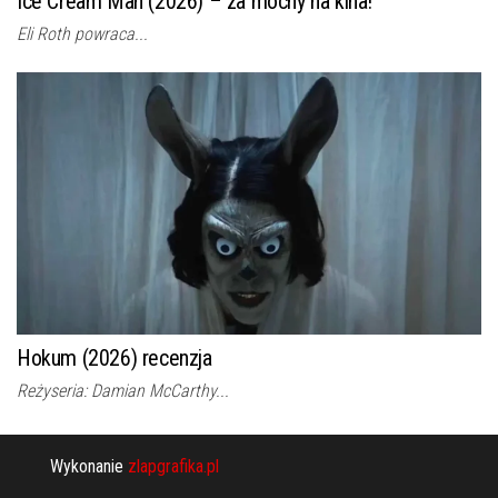
Ice Cream Man (2026) – za mocny na kina!
Eli Roth powraca...
Hokum (2026) recenzja
Reżyseria: Damian McCarthy...
Wykonanie
zlapgrafika.pl