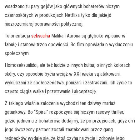
wsadzono tu pary gejów jako głównych bohaterów niczym
czarnoskórych w produkcjach Netflixa tylko dla jakiejś
niezrozumiałej poprawności politycznej.
Tu orientacja
seksualna
Malika i Aarona są głęboko wpisane w
fabułę i stanowi trzon opowieści. Bo film opowiada o wykluczeniu
społecznym.
Homoseksualiści, ale też ludzie z innych kultur, o innych kolorach
skóry, czy sposobie bycia wciąż w XXI wieku są atakowani,
wykluczani ze społeczeństwa, poniżani i zastraszani. Ich życie to
często ciągła walka i przetrwanie i akceptację.
Z takiego właśnie założenia wychodzi ten dziwny mariaż
gatunkowy. Bo “Spiral” rozpoczyna się niczym rasowy thriller,
gdzie jednemu z bohaterów, dodajmy, że po przejściach, gdyż on i
jego ówczesny partner zostali zaatakowani przez gang
rednecków wydaje się, że ktoś czyha na życie i zdrowie jego