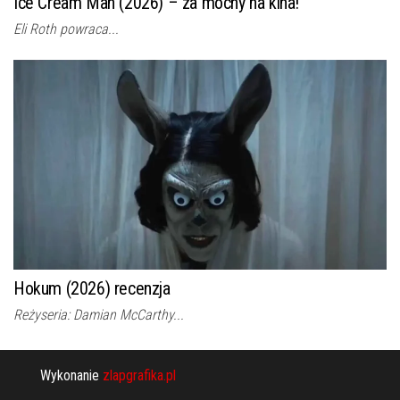
Ice Cream Man (2026) – za mocny na kina!
Eli Roth powraca...
Hokum (2026) recenzja
Reżyseria: Damian McCarthy...
Wykonanie
zlapgrafika.pl