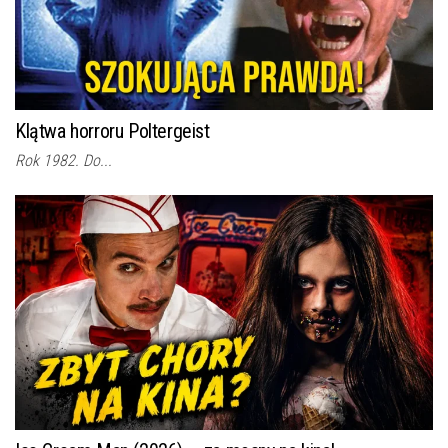
Klątwa horroru Poltergeist
Rok 1982. Do...