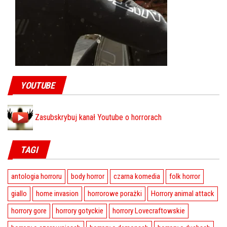
YOUTUBE
Zasubskrybuj kanał Youtube o horrorach
TAGI
antologia horroru
body horror
czarna komedia
folk horror
giallo
home invasion
horrorowe porażki
Horrory animal attack
horrory gore
horrory gotyckie
horrory Lovecraftowskie