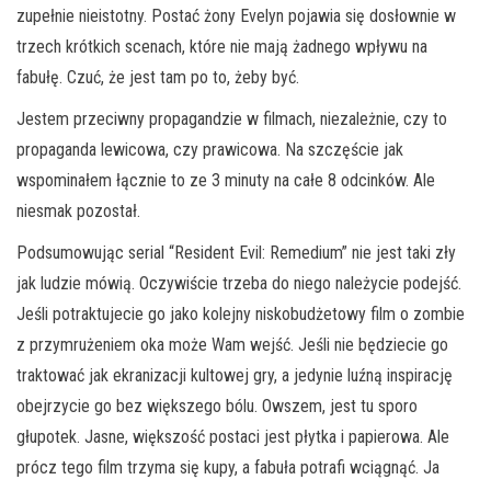
zupełnie nieistotny. Postać żony Evelyn pojawia się dosłownie w
trzech krótkich scenach, które nie mają żadnego wpływu na
fabułę. Czuć, że jest tam po to, żeby być.
Jestem przeciwny propagandzie w filmach, niezależnie, czy to
propaganda lewicowa, czy prawicowa. Na szczęście jak
wspominałem łącznie to ze 3 minuty na całe 8 odcinków. Ale
niesmak pozostał.
Podsumowując serial “Resident Evil: Remedium” nie jest taki zły
jak ludzie mówią. Oczywiście trzeba do niego należycie podejść.
Jeśli potraktujecie go jako kolejny niskobudżetowy film o zombie
z przymrużeniem oka może Wam wejść. Jeśli nie będziecie go
traktować jak ekranizacji kultowej gry, a jedynie luźną inspirację
obejrzycie go bez większego bólu. Owszem, jest tu sporo
głupotek. Jasne, większość postaci jest płytka i papierowa. Ale
prócz tego film trzyma się kupy, a fabuła potrafi wciągnąć. Ja