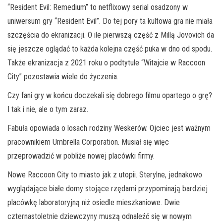
“Resident Evil: Remedium” to netflixowy serial osadzony w
uniwersum gry “Resident Evil”. Do tej pory ta kultowa gra nie miała
szczęścia do ekranizacji. O ile pierwszą część z Millą Jovovich da
się jeszcze oglądać to każda kolejna część puka w dno od spodu.
Także ekranizacja z 2021 roku o podtytule “Witajcie w Raccoon
City” pozostawia wiele do życzenia.
Czy fani gry w końcu doczekali się dobrego filmu opartego o grę?
I tak i nie, ale o tym zaraz.
Fabuła opowiada o losach rodziny Weskerów. Ojciec jest ważnym
pracownikiem Umbrella Corporation. Musiał się więc
przeprowadzić w pobliże nowej placówki firmy.
Nowe Raccoon City to miasto jak z utopii. Sterylne, jednakowo
wyglądające białe domy stojące rzędami przypominają bardziej
placówkę laboratoryjną niż osiedle mieszkaniowe. Dwie
czternastoletnie dziewczyny muszą odnaleźć się w nowym