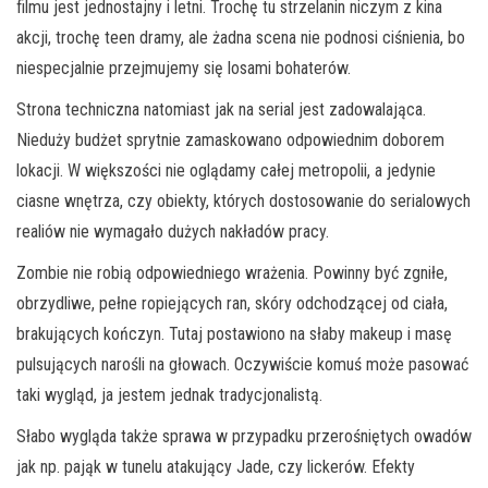
filmu jest jednostajny i letni. Trochę tu strzelanin niczym z kina
akcji, trochę teen dramy, ale żadna scena nie podnosi ciśnienia, bo
niespecjalnie przejmujemy się losami bohaterów.
Strona techniczna natomiast jak na serial jest zadowalająca.
Nieduży budżet sprytnie zamaskowano odpowiednim doborem
lokacji. W większości nie oglądamy całej metropolii, a jedynie
ciasne wnętrza, czy obiekty, których dostosowanie do serialowych
realiów nie wymagało dużych nakładów pracy.
Zombie nie robią odpowiedniego wrażenia. Powinny być zgniłe,
obrzydliwe, pełne ropiejących ran, skóry odchodzącej od ciała,
brakujących kończyn. Tutaj postawiono na słaby makeup i masę
pulsujących narośli na głowach. Oczywiście komuś może pasować
taki wygląd, ja jestem jednak tradycjonalistą.
Słabo wygląda także sprawa w przypadku przerośniętych owadów
jak np. pająk w tunelu atakujący Jade, czy lickerów. Efekty