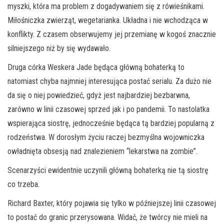
myszki, która ma problem z dogadywaniem się z rówieśnikami.
Miłośniczka zwierząt, wegetarianka. Układna i nie wchodząca w
konflikty. Z czasem obserwujemy jej przemianę w kogoś znacznie
silniejszego niż by się wydawało.
Druga córka Weskera Jade będąca główną bohaterką to
natomiast chyba najmniej interesująca postać serialu. Za dużo nie
da się o niej powiedzieć, gdyż jest najbardziej bezbarwna,
zarówno w linii czasowej sprzed jak i po pandemii. To nastolatka
wspierająca siostrę, jednocześnie będąca tą bardziej popularną z
rodzeństwa. W dorosłym życiu raczej bezmyślna wojowniczka
owładnięta obsesją nad znalezieniem “lekarstwa na zombie”.
Scenarzyści ewidentnie uczynili główną bohaterką nie tą siostrę
co trzeba.
Richard Baxter, który pojawia się tylko w późniejszej linii czasowej
to postać do granic przerysowana. Widać, że twórcy nie mieli na