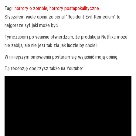
Tagi:
horrory o zombie
,
horrory postapokalityczne
Słyszałem wiele opinii, że serial “Resident Evil: Remedium” to
najgorsze syf jaki może być.
Tymczasem po seansie stwierdzam, że produkcja Netflixa może
nie zabija, ale nie jest tak zła jak ludzie by chcieli.
W niniejszym omówieniu postaram się wyjaśnić moją opinię.
Tą recenzję obejrzysz także na Youtube: