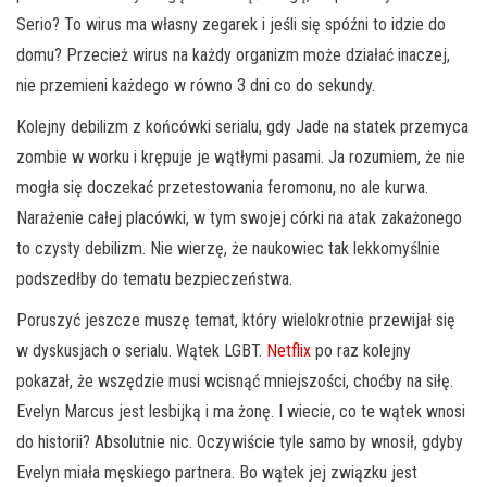
Serio? To wirus ma własny zegarek i jeśli się spóźni to idzie do
domu? Przecież wirus na każdy organizm może działać inaczej,
nie przemieni każdego w równo 3 dni co do sekundy.
Kolejny debilizm z końcówki serialu, gdy Jade na statek przemyca
zombie w worku i krępuje je wątłymi pasami. Ja rozumiem, że nie
mogła się doczekać przetestowania feromonu, no ale kurwa.
Narażenie całej placówki, w tym swojej córki na atak zakażonego
to czysty debilizm. Nie wierzę, że naukowiec tak lekkomyślnie
podszedłby do tematu bezpieczeństwa.
Poruszyć jeszcze muszę temat, który wielokrotnie przewijał się
w dyskusjach o serialu. Wątek LGBT.
Netflix
po raz kolejny
pokazał, że wszędzie musi wcisnąć mniejszości, choćby na siłę.
Evelyn Marcus jest lesbijką i ma żonę. I wiecie, co te wątek wnosi
do historii? Absolutnie nic. Oczywiście tyle samo by wnosił, gdyby
Evelyn miała męskiego partnera. Bo wątek jej związku jest