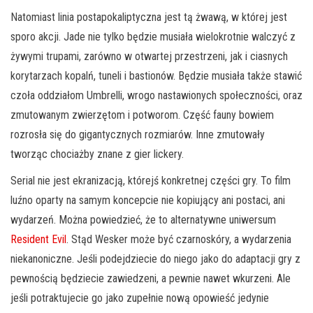
Natomiast linia postapokaliptyczna jest tą żwawą, w której jest
sporo akcji. Jade nie tylko będzie musiała wielokrotnie walczyć z
żywymi trupami, zarówno w otwartej przestrzeni, jak i ciasnych
korytarzach kopalń, tuneli i bastionów. Będzie musiała także stawić
czoła oddziałom Umbrelli, wrogo nastawionych społeczności, oraz
zmutowanym zwierzętom i potworom. Część fauny bowiem
rozrosła się do gigantycznych rozmiarów. Inne zmutowały
tworząc chociażby znane z gier lickery.
Serial nie jest ekranizacją, którejś konkretnej części gry. To film
luźno oparty na samym koncepcie nie kopiujący ani postaci, ani
wydarzeń. Można powiedzieć, że to alternatywne uniwersum
Resident Evil
. Stąd Wesker może być czarnoskóry, a wydarzenia
niekanoniczne. Jeśli podejdziecie do niego jako do adaptacji gry z
pewnością będziecie zawiedzeni, a pewnie nawet wkurzeni. Ale
jeśli potraktujecie go jako zupełnie nową opowieść jedynie