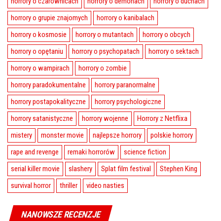
horrory o czarownicach
horrory o demonach
horrory o duchach
horrory o grupie znajomych
horrory o kanibalach
horrory o kosmosie
horrory o mutantach
horrory o obcych
horrory o opętaniu
horrory o psychopatach
horrory o sektach
horrory o wampirach
horrory o zombie
horrory paradokumentalne
horrory paranormalne
horrory postapokalityczne
horrory psychologiczne
horrory satanistyczne
horrory wojenne
Horrory z Netflixa
mistery
monster movie
najlepsze horrory
polskie horrory
rape and revenge
remaki horrorów
science fiction
serial killer movie
slashery
Splat film festival
Stephen King
survival horror
thriller
video nasties
NANOWSZE RECENZJE