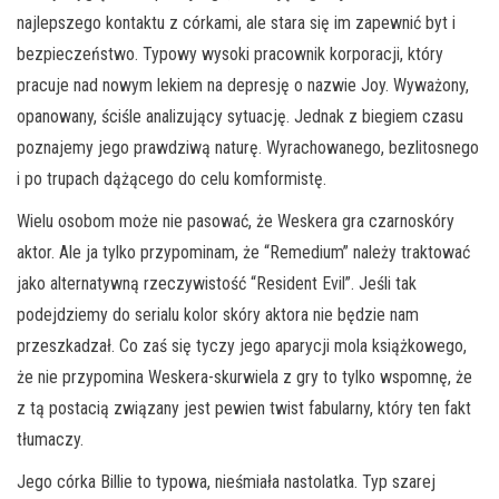
najlepszego kontaktu z córkami, ale stara się im zapewnić byt i
bezpieczeństwo. Typowy wysoki pracownik korporacji, który
pracuje nad nowym lekiem na depresję o nazwie Joy. Wyważony,
opanowany, ściśle analizujący sytuację. Jednak z biegiem czasu
poznajemy jego prawdziwą naturę. Wyrachowanego, bezlitosnego
i po trupach dążącego do celu komformistę.
Wielu osobom może nie pasować, że Weskera gra czarnoskóry
aktor. Ale ja tylko przypominam, że “Remedium” należy traktować
jako alternatywną rzeczywistość “Resident Evil”. Jeśli tak
podejdziemy do serialu kolor skóry aktora nie będzie nam
przeszkadzał. Co zaś się tyczy jego aparycji mola książkowego,
że nie przypomina Weskera-skurwiela z gry to tylko wspomnę, że
z tą postacią związany jest pewien twist fabularny, który ten fakt
tłumaczy.
Jego córka Billie to typowa, nieśmiała nastolatka. Typ szarej