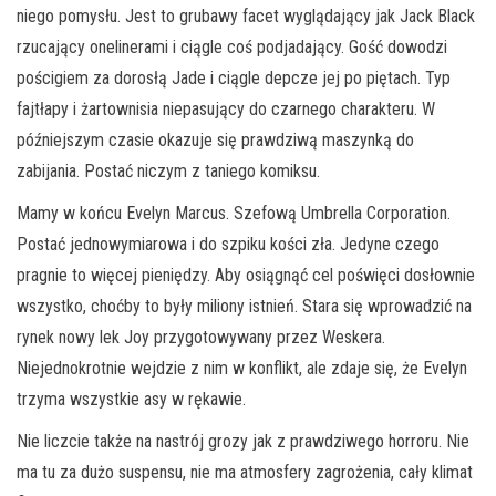
niego pomysłu. Jest to grubawy facet wyglądający jak Jack Black
rzucający onelinerami i ciągle coś podjadający. Gość dowodzi
pościgiem za dorosłą Jade i ciągle depcze jej po piętach. Typ
fajtłapy i żartownisia niepasujący do czarnego charakteru. W
późniejszym czasie okazuje się prawdziwą maszynką do
zabijania. Postać niczym z taniego komiksu.
Mamy w końcu Evelyn Marcus. Szefową Umbrella Corporation.
Postać jednowymiarowa i do szpiku kości zła. Jedyne czego
pragnie to więcej pieniędzy. Aby osiągnąć cel poświęci dosłownie
wszystko, choćby to były miliony istnień. Stara się wprowadzić na
rynek nowy lek Joy przygotowywany przez Weskera.
Niejednokrotnie wejdzie z nim w konflikt, ale zdaje się, że Evelyn
trzyma wszystkie asy w rękawie.
Nie liczcie także na nastrój grozy jak z prawdziwego horroru. Nie
ma tu za dużo suspensu, nie ma atmosfery zagrożenia, cały klimat