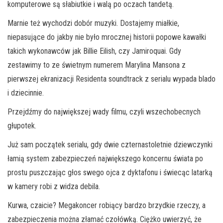
komputerowe są słabiutkie i walą po oczach tandetą.
Marnie też wychodzi dobór muzyki. Dostajemy miałkie,
niepasujące do jakby nie było mrocznej historii popowe kawałki
takich wykonawców jak Billie Eilish, czy Jamiroquai. Gdy
zestawimy to ze świetnym numerem Marylina Mansona z
pierwszej ekranizacji Residenta soundtrack z serialu wypada blado
i dziecinnie.
Przejdźmy do największej wady filmu, czyli wszechobecnych
głupotek.
Już sam początek serialu, gdy dwie czternastoletnie dziewczynki
łamią system zabezpieczeń największego koncernu świata po
prostu puszczając głos swego ojca z dyktafonu i świecąc latarką
w kamery robi z widza debila.
Kurwa, czaicie? Megakoncer robiący bardzo brzydkie rzeczy, a
zabezpieczenia można złamać czołówką. Ciężko uwierzyć, że