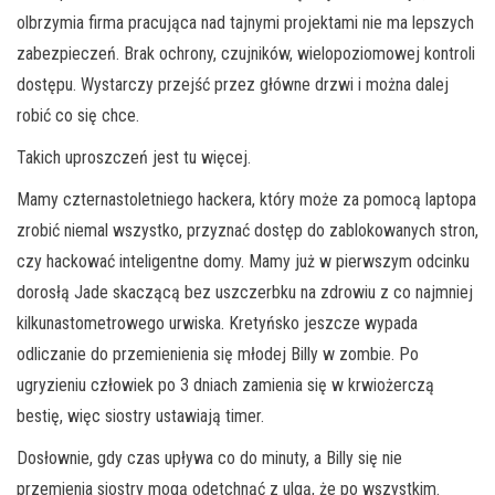
olbrzymia firma pracująca nad tajnymi projektami nie ma lepszych
zabezpieczeń. Brak ochrony, czujników, wielopoziomowej kontroli
dostępu. Wystarczy przejść przez główne drzwi i można dalej
robić co się chce.
Takich uproszczeń jest tu więcej.
Mamy czternastoletniego hackera, który może za pomocą laptopa
zrobić niemal wszystko, przyznać dostęp do zablokowanych stron,
czy hackować inteligentne domy. Mamy już w pierwszym odcinku
dorosłą Jade skaczącą bez uszczerbku na zdrowiu z co najmniej
kilkunastometrowego urwiska. Kretyńsko jeszcze wypada
odliczanie do przemienienia się młodej Billy w zombie. Po
ugryzieniu człowiek po 3 dniach zamienia się w krwiożerczą
bestię, więc siostry ustawiają timer.
Dosłownie, gdy czas upływa co do minuty, a Billy się nie
przemienia siostry mogą odetchnąć z ulgą, że po wszystkim.