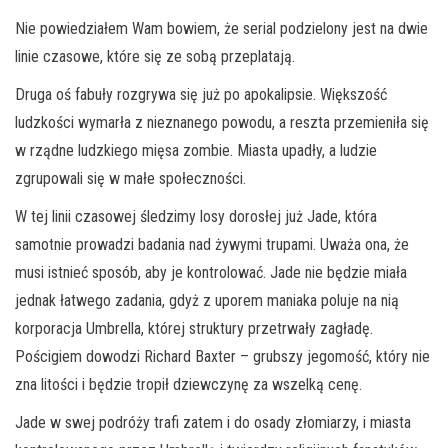
Nie powiedziałem Wam bowiem, że serial podzielony jest na dwie
linie czasowe, które się ze sobą przeplatają.
Druga oś fabuły rozgrywa się już po apokalipsie. Większość
ludzkości wymarła z nieznanego powodu, a reszta przemieniła się
w rządne ludzkiego mięsa zombie. Miasta upadły, a ludzie
zgrupowali się w małe społeczności.
W tej linii czasowej śledzimy losy dorosłej już Jade, która
samotnie prowadzi badania nad żywymi trupami. Uważa ona, że
musi istnieć sposób, aby je kontrolować. Jade nie będzie miała
jednak łatwego zadania, gdyż z uporem maniaka poluje na nią
korporacja Umbrella, której struktury przetrwały zagładę.
Pościgiem dowodzi Richard Baxter – grubszy jegomość, który nie
zna litości i będzie tropił dziewczynę za wszelką cenę.
Jade w swej podróży trafi zatem i do osady złomiarzy, i miasta