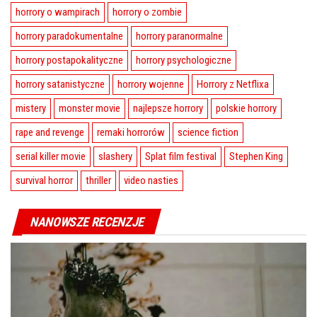
horrory o wampirach
horrory o zombie
horrory paradokumentalne
horrory paranormalne
horrory postapokalityczne
horrory psychologiczne
horrory satanistyczne
horrory wojenne
Horrory z Netflixa
mistery
monster movie
najlepsze horrory
polskie horrory
rape and revenge
remaki horrorów
science fiction
serial killer movie
slashery
Splat film festival
Stephen King
survival horror
thriller
video nasties
NANOWSZE RECENZJE