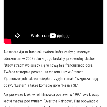
Alexandra Aja to francuski twórca, który zasłynął mocnym
uderzeniem w 2003 roku kręcąc brutalny, przewrotny slasher
“Blady strach” wpisujący się w nową falę francuskiego gore.
Twórca następnie poszedł za ciosem i już w Stanach
Zjednoczonych nakręcił ciepło przyjęte remaki “Wzgórza mają
oczy”, “Luster”, a także komedię gore “Pirania 3D”.
Aja pierwsze kroki w roli filmowca postawił w 1997 roku kręcąc
krótki metraż pod tytułem “Over the Rainbow”. Film opowiada o