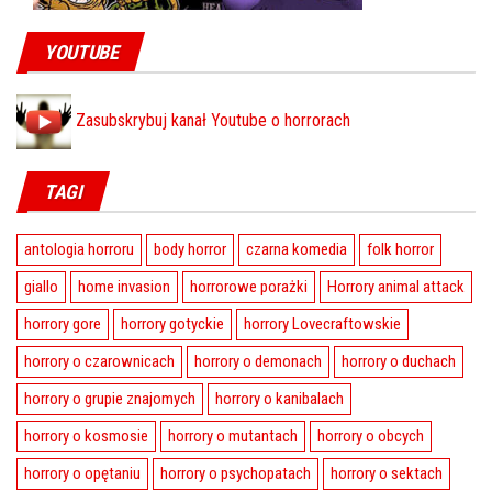
YOUTUBE
Zasubskrybuj kanał Youtube o horrorach
TAGI
antologia horroru
body horror
czarna komedia
folk horror
giallo
home invasion
horrorowe porażki
Horrory animal attack
horrory gore
horrory gotyckie
horrory Lovecraftowskie
horrory o czarownicach
horrory o demonach
horrory o duchach
horrory o grupie znajomych
horrory o kanibalach
horrory o kosmosie
horrory o mutantach
horrory o obcych
horrory o opętaniu
horrory o psychopatach
horrory o sektach