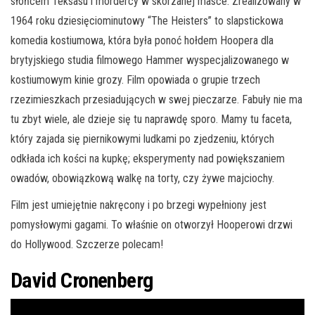
słońcem Teksasu i mordercy w skórzanej masce. Zrealizowany w
1964 roku dziesięciominutowy “The Heisters” to slapstickowa
komedia kostiumowa, która była ponoć hołdem Hoopera dla
brytyjskiego studia filmowego Hammer wyspecjalizowanego w
kostiumowym kinie grozy. Film opowiada o grupie trzech
rzezimieszkach przesiadujących w swej pieczarze. Fabuły nie ma
tu zbyt wiele, ale dzieje się tu naprawdę sporo. Mamy tu faceta,
który zajada się piernikowymi ludkami po zjedzeniu, których
odkłada ich kości na kupkę; eksperymenty nad powiększaniem
owadów, obowiązkową walkę na torty, czy żywe majciochy.
Film jest umiejętnie nakręcony i po brzegi wypełniony jest
pomysłowymi gagami. To właśnie on otworzył Hooperowi drzwi
do Hollywood. Szczerze polecam!
David Cronenberg