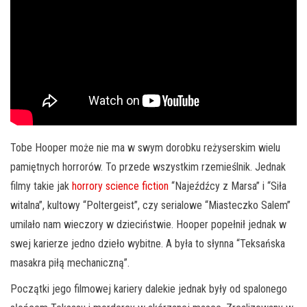
Tobe Hooper może nie ma w swym dorobku reżyserskim wielu
pamiętnych horrorów. To przede wszystkim rzemieślnik. Jednak
filmy takie jak
horrory science fiction
“Najeźdźcy z Marsa” i “Siła
witalna”, kultowy “Poltergeist”, czy serialowe “Miasteczko Salem”
umilało nam wieczory w dzieciństwie. Hooper popełnił jednak w
swej karierze jedno dzieło wybitne. A była to słynna “Teksańska
masakra piłą mechaniczną”.
Początki jego filmowej kariery dalekie jednak były od spalonego