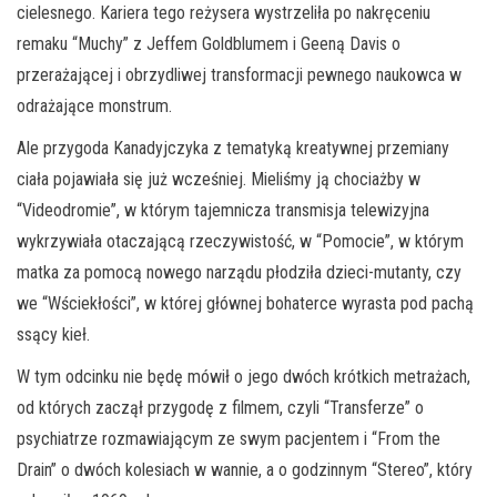
cielesnego. Kariera tego reżysera wystrzeliła po nakręceniu
remaku “Muchy” z Jeffem Goldblumem i Geeną Davis o
przerażającej i obrzydliwej transformacji pewnego naukowca w
odrażające monstrum.
Ale przygoda Kanadyjczyka z tematyką kreatywnej przemiany
ciała pojawiała się już wcześniej. Mieliśmy ją chociażby w
“Videodromie”, w którym tajemnicza transmisja telewizyjna
wykrzywiała otaczającą rzeczywistość, w “Pomocie”, w którym
matka za pomocą nowego narządu płodziła dzieci-mutanty, czy
we “Wściekłości”, w której głównej bohaterce wyrasta pod pachą
ssący kieł.
W tym odcinku nie będę mówił o jego dwóch krótkich metrażach,
od których zaczął przygodę z filmem, czyli “Transferze” o
psychiatrze rozmawiającym ze swym pacjentem i “From the
Drain” o dwóch kolesiach w wannie, a o godzinnym “Stereo”, który