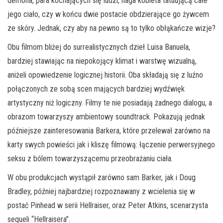
demona, para kochających się ludzi, naga kobieta tatuującą całe
jego ciało, czy w końcu dwie postacie obdzierające go żywcem
ze skóry. Jednak, czy aby na pewno są to tylko obłąkańcze wizje?
Obu filmom bliżej do surrealistycznych dzieł Luisa Banuela,
bardziej stawiając na niepokojący klimat i warstwę wizualną,
aniżeli opowiedzenie logicznej historii. Oba składają się z luźno
połączonych ze sobą scen mających bardziej wydźwięk
artystyczny niż logiczny. Filmy te nie posiadają żadnego dialogu, a
obrazom towarzyszy ambientowy soundtrack. Pokazują jednak
późniejsze zainteresowania Barkera, które przelewał zarówno na
karty swych powieści jak i kliszę filmową: łączenie perwersyjnego
seksu z bólem towarzyszącemu przeobrażaniu ciała.
W obu produkcjach wystąpił zarówno sam Barker, jak i Doug
Bradley, później najbardziej rozpoznawany z wcielenia się w
postać Pinhead w serii Hellraiser, oraz Peter Atkins, scenarzysta
sequeli “Hellraisera”.