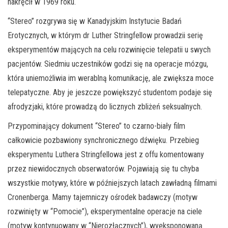
nakręcił w 1969 roku.
“Stereo” rozgrywa się w Kanadyjskim Instytucie Badań
Erotycznych, w którym dr Luther Stringfellow prowadzii serię
eksperymentów mających na celu rozwinięcie telepatii u swych
pacjentów. Siedmiu uczestników godzi się na operacje mózgu,
która uniemożliwia im werablną komunikację, ale zwiększa moce
telepatyczne. Aby je jeszcze powiększyć studentom podaje się
afrodyzjaki, które prowadzą do licznych zbliżeń seksualnych.
Przypominający dokument “Stereo” to czarno-biały film
całkowicie pozbawiony synchronicznego dźwięku. Przebieg
eksperymentu Luthera Stringfellowa jest z offu komentowany
przez niewidocznych obserwatorów. Pojawiają się tu chyba
wszystkie motywy, które w późniejszych latach zawładną filmami
Cronenberga. Mamy tajemniczy ośrodek badawczy (motyw
rozwinięty w “Pomocie”), eksperymentalne operacje na ciele
(motyw kontynuowany w “Nierozłącznych”), wyeksponowaną