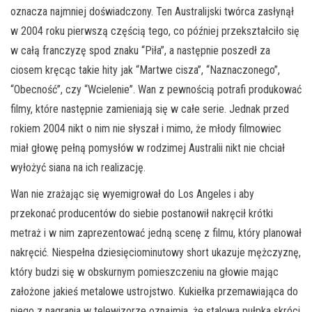
oznacza najmniej doświadczony. Ten Australijski twórca zasłynął
w 2004 roku pierwszą częścią tego, co później przekształciło się
w całą franczyzę spod znaku “Piła”, a następnie poszedł za
ciosem kręcąc takie hity jak “Martwe cisza”, “Naznaczonego”,
“Obecność”, czy “Wcielenie”. Wan z pewnością potrafi produkować
filmy, które następnie zamieniają się w całe serie. Jednak przed
rokiem 2004 nikt o nim nie słyszał i mimo, że młody filmowiec
miał głowę pełną pomysłów w rodzimej Australii nikt nie chciał
wyłożyć siana na ich realizację.
Wan nie zrażając się wyemigrował do Los Angeles i aby
przekonać producentów do siebie postanowił nakręcił krótki
metraż i w nim zaprezentować jedną scenę z filmu, który planował
nakręcić. Niespełna dziesięciominutowy short ukazuje mężczyznę,
który budzi się w obskurnym pomieszczeniu na głowie mając
założone jakieś metalowe ustrojstwo. Kukiełka przemawiająca do
niego z nagrania w telewizorze oznajmia, że stalowa pułpka skróci