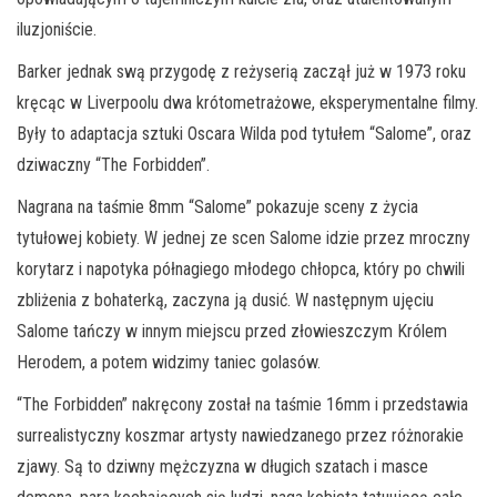
iluzjoniście.
Barker jednak swą przygodę z reżyserią zaczął już w 1973 roku
kręcąc w Liverpoolu dwa krótometrażowe, eksperymentalne filmy.
Były to adaptacja sztuki Oscara Wilda pod tytułem “Salome”, oraz
dziwaczny “The Forbidden”.
Nagrana na taśmie 8mm “Salome” pokazuje sceny z życia
tytułowej kobiety. W jednej ze scen Salome idzie przez mroczny
korytarz i napotyka półnagiego młodego chłopca, który po chwili
zbliżenia z bohaterką, zaczyna ją dusić. W następnym ujęciu
Salome tańczy w innym miejscu przed złowieszczym Królem
Herodem, a potem widzimy taniec golasów.
“The Forbidden” nakręcony został na taśmie 16mm i przedstawia
surrealistyczny koszmar artysty nawiedzanego przez różnorakie
zjawy. Są to dziwny mężczyzna w długich szatach i masce