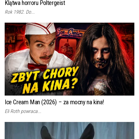
Klątwa horroru Poltergeist
Rok 1982. Do...
Ice Cream Man (2026) – za mocny na kina!
Eli Roth powraca...