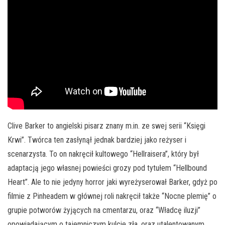
Clive Barker to angielski pisarz znany m.in. ze swej serii “Księgi
Krwi”. Twórca ten zasłynął jednak bardziej jako reżyser i
scenarzysta. To on nakręcił kultowego “Hellraisera”, który był
adaptacją jego własnej powieści grozy pod tytułem “Hellbound
Heart”. Ale to nie jedyny horror jaki wyreżyserował Barker, gdyż po
filmie z Pinheadem w głównej roli nakręcił także “Nocne plemię” o
grupie potworów żyjących na cmentarzu, oraz “Władcę iluzji”
opowiadającym o tajemniczym kulcie zła, oraz utalentowanym