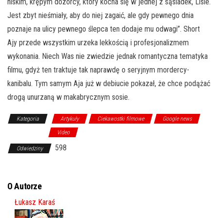
niskim, krępym dozorcy, który kocha się w jednej z sąsiadek, Lisie.
Jest zbyt nieśmiały, aby do niej zagaić, ale gdy pewnego dnia
poznaje na ulicy pewnego ślepca ten dodaje mu odwagi”. Short
Ajy przede wszystkim urzeka lekkością i profesjonalizmem
wykonania. Niech Was nie zwiedzie jednak romantyczna tematyka
filmu, gdyż ten traktuje tak naprawdę o seryjnym mordercy-
kanibalu. Tym samym Aja już w debiucie pokazał, że chce podążać
drogą unurzaną w makabrycznym sosie.
Kategoria
Artykuły
Ciekawostki filmowe
Google news
Ikony horroru
Video
598
Odwiedziny
O Autorze
Łukasz Karaś