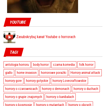
YOUTUBE
Zasubskrybuj kanał Youtube o horrorach
TAGI
antologia horroru
body horror
czarna komedia
folk horror
giallo
home invasion
horrorowe porażki
Horrory animal attack
horrory gore
horrory gotyckie
horrory Lovecraftowskie
horrory o czarownicach
horrory o demonach
horrory o duchach
horrory o grupie znajomych
horrory o kanibalach
horrory o kosmosie
horrory o mutantach
horrory o obcych