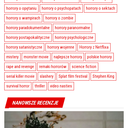
horrory o opętaniu
horrory o psychopatach
horrory o sektach
horrory o wampirach
horrory o zombie
horrory paradokumentalne
horrory paranormalne
horrory postapokalityczne
horrory psychologiczne
horrory satanistyczne
horrory wojenne
Horrory z Netflixa
mistery
monster movie
najlepsze horrory
polskie horrory
rape and revenge
remaki horrorów
science fiction
serial killer movie
slashery
Splat film festival
Stephen King
survival horror
thriller
video nasties
NANOWSZE RECENZJE