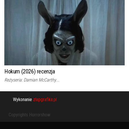
Hokum (2026) recenzja
Reżyseria: Damian McCarthy...
Wykonanie
zlapgrafika.pl
Copyrights Horrorshow