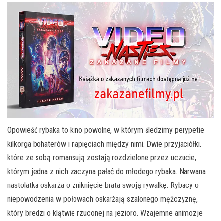
Opowieść rybaka to kino powolne, w którym śledzimy perypetie
kilkorga bohaterów i napięciach między nimi. Dwie przyjaciółki,
które ze sobą romansują zostają rozdzielone przez uczucie,
którym jedna z nich zaczyna pałać do młodego rybaka. Narwana
nastolatka oskarża o zniknięcie brata swoją rywalkę. Rybacy o
niepowodzenia w połowach oskarżają szalonego mężczyznę,
który bredzi o klątwie rzuconej na jezioro. Wzajemne animozje