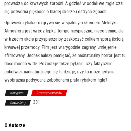
prowadzą do krwawych zbrodni. A gdzieś w oddali we mgle czai
się potworna piękność o bladej skórze i ostrych zębach.
Opowieść rybaka rozgrywa się w spalonym słońcem Meksyku.
Atmosfera jest wręcz lepka, tempo niespieszne, nieco senne, ale
w trzecim akcie przyspiesza by zaskoczyć całkiem sporą ilością
krwawej przemocy. Film jest wiarygodnie zagrany, umiejętnie
sfilmowany. Jednak należy pamiętać, że nadnaturalny horror jest tu
dość mocno w tle. Pozostaje także pytanie, czy faktycznie
cokolwiek nadnaturalnego się tu dzieje, czy to może jedynie
wyobraźnia podsycana zabobonami płata rybakom figle?
Kategoria
Recenzje horrorów
331
Odwiedziny
O Autorze