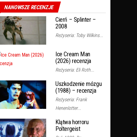
NANOWSZE RECENZJE
Cierń – Splinter –
2008
Reżyseria: Toby Wilkins...
Ice Cream Man
(2026) recenzja
Reżyseria: Eli Roth...
Uszkodzenie mózgu
(1988) – recenzja
Reżyseria: Frank
Henenlotter...
Klątwa horroru
Poltergeist