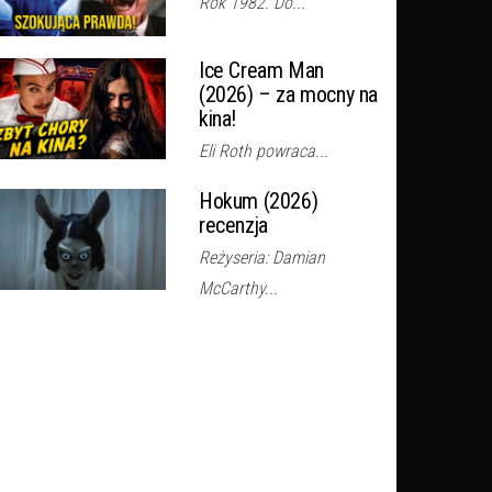
Rok 1982. Do...
Ice Cream Man
(2026) – za mocny na
kina!
Eli Roth powraca...
Hokum (2026)
recenzja
Reżyseria: Damian
McCarthy...