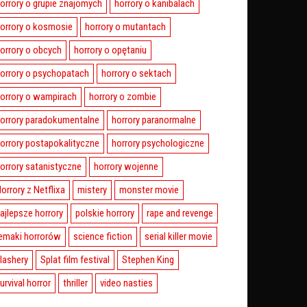
orrory o grupie znajomych
horrory o kanibalach
orrory o kosmosie
horrory o mutantach
orrory o obcych
horrory o opętaniu
orrory o psychopatach
horrory o sektach
orrory o wampirach
horrory o zombie
orrory paradokumentalne
horrory paranormalne
orrory postapokalityczne
horrory psychologiczne
orrory satanistyczne
horrory wojenne
orrory z Netflixa
mistery
monster movie
ajlepsze horrory
polskie horrory
rape and revenge
emaki horrorów
science fiction
serial killer movie
lashery
Splat film festival
Stephen King
urvival horror
thriller
video nasties