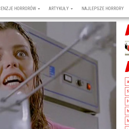
CENZJE HORRORÓW
ARTYKUŁY
NAJLEPSZE HORRORY
a
f
H
h
h