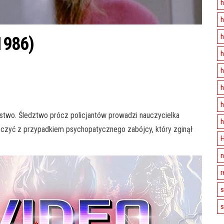
h
h
h
(1986)
h
h
h
h
stwo. Śledztwo prócz policjantów prowadzi nauczycielka
h
łączyć z przypadkiem psychopatycznego zabójcy, który zginął
H
n
r
s
s