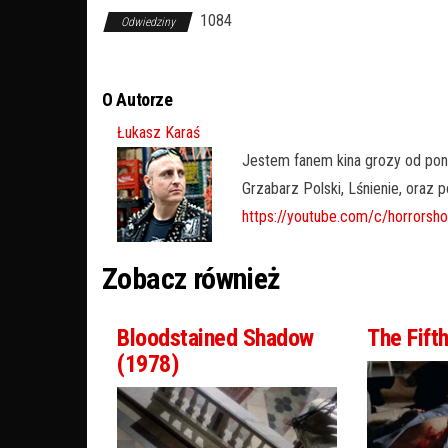
1084
Odwiedziny
O Autorze
Łukasz Karaś
Jestem fanem kina grozy od pon
Grzabarz Polski, Lśnienie, oraz 
https://youtube.com/c/horrors
Zobacz również
Bloodstained Shadow
The Fift
(1978)