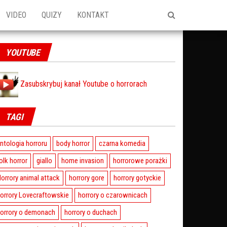
VIDEO
QUIZY
KONTAKT
YOUTUBE
Zasubskrybuj kanał Youtube o horrorach
TAGI
ntologia horroru
body horror
czarna komedia
olk horror
giallo
home invasion
horrorowe porażki
orrory animal attack
horrory gore
horrory gotyckie
orrory Lovecraftowskie
horrory o czarownicach
orrory o demonach
horrory o duchach