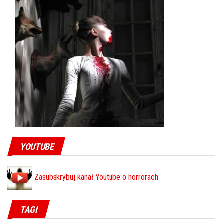
YOUTUBE
Zasubskrybuj kanał Youtube o horrorach
TAGI