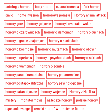
antologia horroru
body horror
czarna komedia
folk horror
giallo
home invasion
horrorowe porażki
Horrory animal attack
horrory gore
horrory gotyckie
horrory Lovecraftowskie
horrory o czarownicach
horrory o demonach
horrory o duchach
horrory o grupie znajomych
horrory o kanibalach
horrory o kosmosie
horrory o mutantach
horrory o obcych
horrory o opętaniu
horrory o psychopatach
horrory o sektach
horrory o wampirach
horrory o zombie
horrory paradokumentalne
horrory paranormalne
horrory postapokalityczne
horrory psychologiczne
horrory satanistyczne
horrory wojenne
Horrory z Netflixa
mistery
monster movie
najlepsze horrory
polskie horrory
rape and revenge
remaki horrorów
science fiction