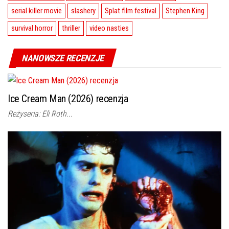
serial killer movie
slashery
Splat film festival
Stephen King
survival horror
thriller
video nasties
NANOWSZE RECENZJE
Ice Cream Man (2026) recenzja
Reżyseria: Eli Roth...