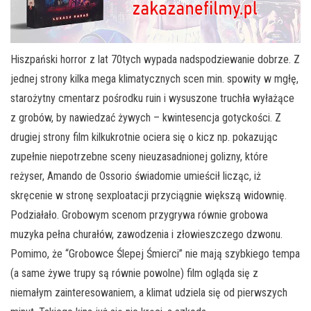
Hiszpański horror z lat 70tych wypada nadspodziewanie dobrze. Z
jednej strony kilka mega klimatycznych scen min. spowity w mgłę,
starożytny cmentarz pośrodku ruin i wysuszone truchła wyłażące
z grobów, by nawiedzać żywych – kwintesencja gotyckości. Z
drugiej strony film kilkukrotnie ociera się o kicz np. pokazując
zupełnie niepotrzebne sceny nieuzasadnionej golizny, które
reżyser, Amando de Ossorio świadomie umieścił licząc, iż
skręcenie w stronę sexploatacji przyciągnie większą widownię.
Podziałało. Grobowym scenom przygrywa równie grobowa
muzyka pełna churałów, zawodzenia i złowieszczego dzwonu.
Pomimo, że “Grobowce Ślepej Śmierci” nie mają szybkiego tempa
(a same żywe trupy są równie powolne) film ogląda się z
niemałym zainteresowaniem, a klimat udziela się od pierwszych