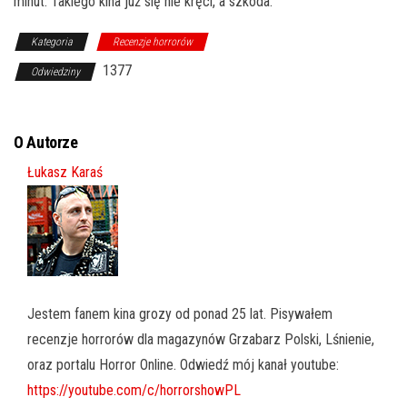
minut. Takiego kina już się nie kręci, a szkoda.
Kategoria
Recenzje horrorów
1377
Odwiedziny
O Autorze
Łukasz Karaś
Jestem fanem kina grozy od ponad 25 lat. Pisywałem
recenzje horrorów dla magazynów Grzabarz Polski, Lśnienie,
oraz portalu Horror Online. Odwiedź mój kanał youtube:
https://youtube.com/c/horrorshowPL