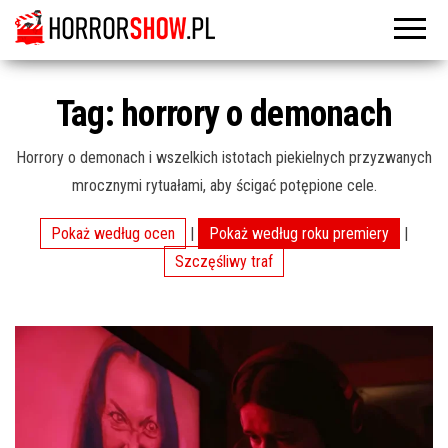
Tag:
horrory o demonach
Horrory o demonach i wszelkich istotach piekielnych przyzwanych
mrocznymi rytuałami, aby ścigać potępione cele.
Pokaż według ocen
|
Pokaż według roku premiery
|
Szczęśliwy traf