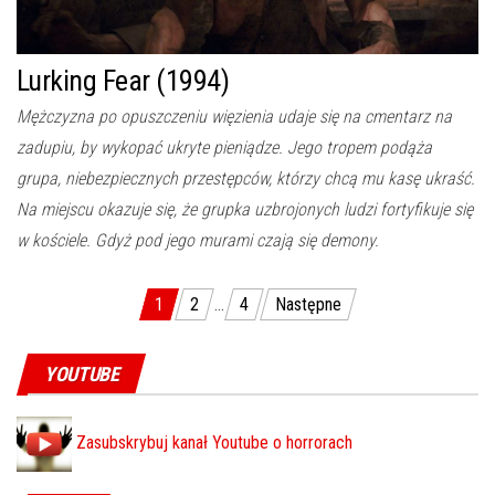
Lurking Fear (1994)
Mężczyzna po opuszczeniu więzienia udaje się na cmentarz na
zadupiu, by wykopać ukryte pieniądze. Jego tropem podąża
grupa, niebezpiecznych przestępców, którzy chcą mu kasę ukraść.
Na miejscu okazuje się, że grupka uzbrojonych ludzi fortyfikuje się
w kościele. Gdyż pod jego murami czają się demony.
1
2
…
4
Następne
Stronicowanie wpisów
YOUTUBE
Zasubskrybuj kanał Youtube o horrorach