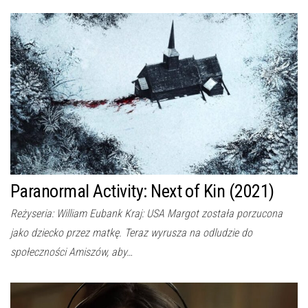
Paranormal Activity: Next of Kin (2021)
Reżyseria: William Eubank Kraj: USA Margot została porzucona
jako dziecko przez matkę. Teraz wyrusza na odludzie do
społeczności Amiszów, aby…