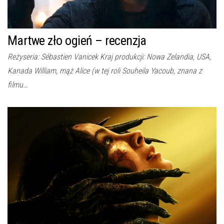
Martwe zło ogień – recenzja
Reżyseria: Sébastien Vanicek Kraj produkcji: Nowa Zelandia, USA,
Kanada William, mąż Alice (w tej roli Souheila Yacoub, znana z
filmu…