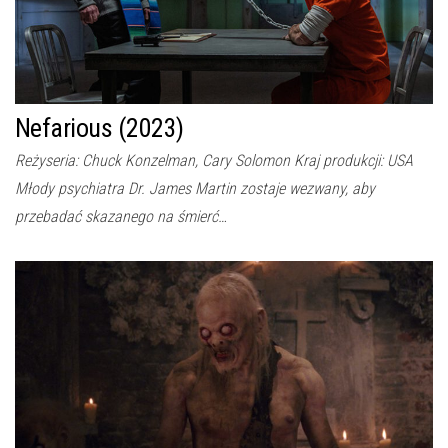
Nefarious (2023)
Reżyseria: Chuck Konzelman, Cary Solomon Kraj produkcji: USA
Młody psychiatra Dr. James Martin zostaje wezwany, aby
przebadać skazanego na śmierć…