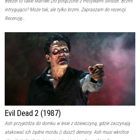
Beezel to takie Martwe Zło połączone z motywami Sinister. Brzmi
intrygująco? Może tak, ale tylko brzmi. Zapraszam do recenzji.
Recenzję…
Evil Dead 2 (1987)
Ash przyjeżdża do domku w lesie z dziewczyną, gdzie zaczynają
atakować ich żądne mordu (i dusz!) demony. Ash musi wkrótce