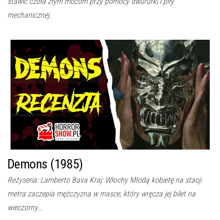
stawić czoła złym mocom przy pomocy dwururki i piły
mechanicznej.
Demons (1985)
Reżyseria: Lamberto Bava Kraj: Włochy Młodą kobietę na stacji
metra zaczepia mężczyzna w masce, który wręcza jej bilet na
wieczorny…