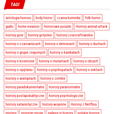
TAGI
antologia horroru
body horror
czarna komedia
folk horror
giallo
home invasion
horrorowe porażki
Horrory animal attack
horrory gore
horrory gotyckie
horrory Lovecraftowskie
horrory o czarownicach
horrory o demonach
horrory o duchach
horrory o grupie znajomych
horrory o kanibalach
horrory o kosmosie
horrory o mutantach
horrory o obcych
horrory o opętaniu
horrory o psychopatach
horrory o sektach
horrory o wampirach
horrory o zombie
horrory paradokumentalne
horrory paranormalne
horrory postapokalityczne
horrory psychologiczne
horrory satanistyczne
horrory wojenne
Horrory z Netflixa
mistery
monster movie
najlepsze horrory
polskie horrory