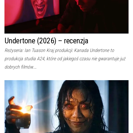
Undertone (2026) – recenzja
Reżyseria: Ian Tuason Kraj produkcji: Kanada Undertone to
produkcja studia A24, które od jakiegoś czasu nie gwarantuje już
dobrych filmów.…