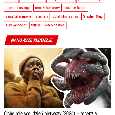
rape and revenge
remaki horrorów
science fiction
serial killer movie
slashery
Splat film festival
Stephen King
survival horror
thriller
video nasties
NANOWSZE RECENZJE
Ciche miejsce: dzień pierwszy (2024) – recenzja