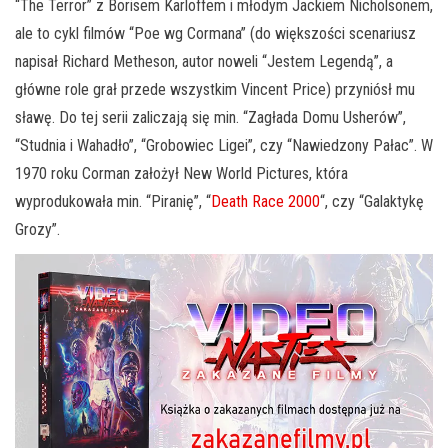
“The Terror” z Borisem Karloffem i młodym Jackiem Nicholsonem,
ale to cykl filmów “Poe wg Cormana” (do większości scenariusz
napisał Richard Metheson, autor noweli “Jestem Legendą”, a
główne role grał przede wszystkim Vincent Price) przyniósł mu
sławę. Do tej serii zaliczają się min. “Zagłada Domu Usherów”,
“Studnia i Wahadło”, “Grobowiec Ligei”, czy “Nawiedzony Pałac”. W
1970 roku Corman założył New World Pictures, która
wyprodukowała min. “Piranię”, “
Death Race 2000
“, czy “Galaktykę
Grozy”.