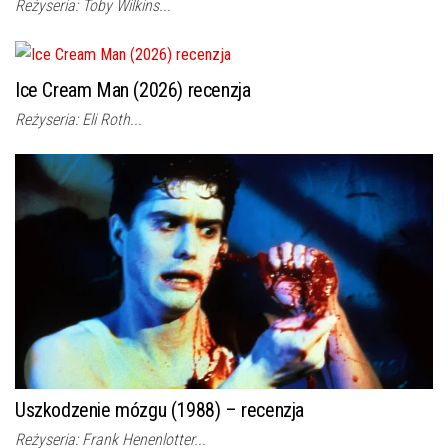
Reżyseria: Toby Wilkins...
Ice Cream Man (2026) recenzja
Reżyseria: Eli Roth...
Uszkodzenie mózgu (1988) – recenzja
Reżyseria: Frank Henenlotter...