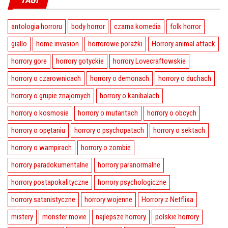
antologia horroru
body horror
czarna komedia
folk horror
giallo
home invasion
horrorowe porażki
Horrory animal attack
horrory gore
horrory gotyckie
horrory Lovecraftowskie
horrory o czarownicach
horrory o demonach
horrory o duchach
horrory o grupie znajomych
horrory o kanibalach
horrory o kosmosie
horrory o mutantach
horrory o obcych
horrory o opętaniu
horrory o psychopatach
horrory o sektach
horrory o wampirach
horrory o zombie
horrory paradokumentalne
horrory paranormalne
horrory postapokalityczne
horrory psychologiczne
horrory satanistyczne
horrory wojenne
Horrory z Netflixa
mistery
monster movie
najlepsze horrory
polskie horrory