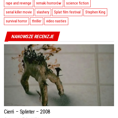
rape and revenge
remaki horrorów
science fiction
serial killer movie
slashery
Splat film festival
Stephen King
survival horror
thriller
video nasties
NANOWSZE RECENZJE
Cierń – Splinter – 2008