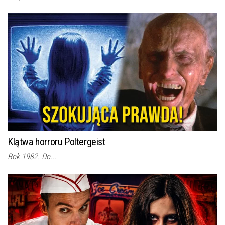
Klątwa horroru Poltergeist
Rok 1982. Do...