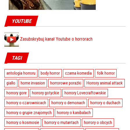
YOUTUBE
Zasubskrybuj kanał Youtube o horrorach
TAGI
antologia horroru
body horror
czarna komedia
folk horror
giallo
home invasion
horrorowe porażki
Horrory animal attack
horrory gore
horrory gotyckie
horrory Lovecraftowskie
horrory o czarownicach
horrory o demonach
horrory o duchach
horrory o grupie znajomych
horrory o kanibalach
horrory o kosmosie
horrory o mutantach
horrory o obcych