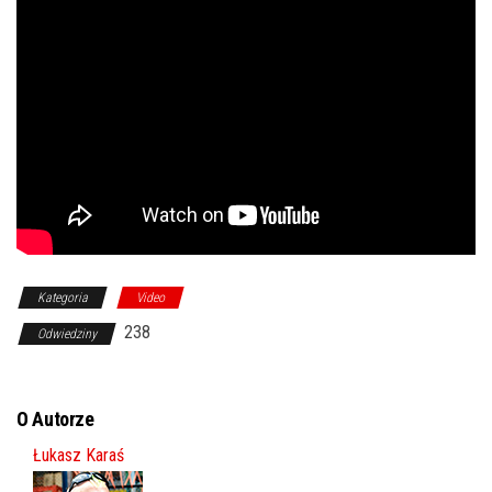
Kategoria
Video
238
Odwiedziny
O Autorze
Łukasz Karaś