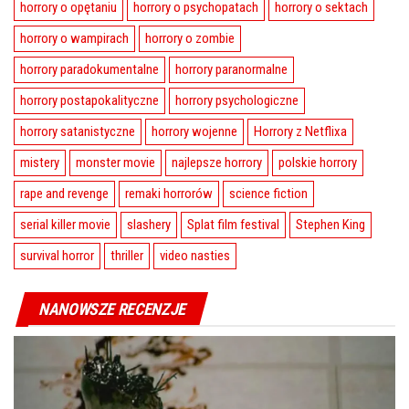
horrory o opętaniu
horrory o psychopatach
horrory o sektach
horrory o wampirach
horrory o zombie
horrory paradokumentalne
horrory paranormalne
horrory postapokalityczne
horrory psychologiczne
horrory satanistyczne
horrory wojenne
Horrory z Netflixa
mistery
monster movie
najlepsze horrory
polskie horrory
rape and revenge
remaki horrorów
science fiction
serial killer movie
slashery
Splat film festival
Stephen King
survival horror
thriller
video nasties
NANOWSZE RECENZJE