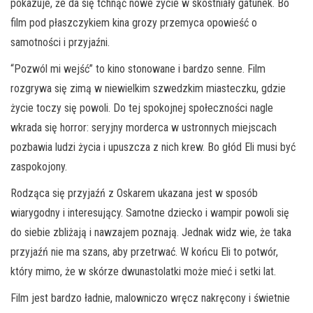
pokazuje, że da się tchnąć nowe życie w skostniały gatunek. Bo
film pod płaszczykiem kina grozy przemyca opowieść o
samotności i przyjaźni.
“Pozwól mi wejść” to kino stonowane i bardzo senne. Film
rozgrywa się zimą w niewielkim szwedzkim miasteczku, gdzie
życie toczy się powoli. Do tej spokojnej społeczności nagle
wkrada się horror: seryjny morderca w ustronnych miejscach
pozbawia ludzi życia i upuszcza z nich krew. Bo głód Eli musi być
zaspokojony.
Rodząca się przyjaźń z Oskarem ukazana jest w sposób
wiarygodny i interesujący. Samotne dziecko i wampir powoli się
do siebie zbliżają i nawzajem poznają. Jednak widz wie, że taka
przyjaźń nie ma szans, aby przetrwać. W końcu Eli to potwór,
który mimo, że w skórze dwunastolatki może mieć i setki lat.
Film jest bardzo ładnie, malowniczo wręcz nakręcony i świetnie