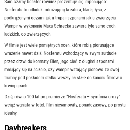
Sam czarny bohater również prezentuje się imponująco:
Nosferatu to odludek, odrażającą kreatura, blada, łysa, z
podkrążonymi oczami jak u trupa i szponami jak u zwierzęcia.
Wampir w wykonaniu Maxa Schrecka zawiera tyle samo cech
ludzkich, co zwierzęcych.
W filmie jest wiele pamiętnych scen, które robią piorunujące
wrażenie nawet dziś. Nosferatu wchodzący w swym surducie
przez drzwi do komnaty Ellen, jego cień z długimi szponami
malujący się na ścianie, czy wampir wstający pionowo ze swej
trumny pod pokładem statku weszły na stałe do kanonu filmów o
krwiopijcach.
Dziś, równo 100 lat po premierze “Nosferatu – symfonia grozy”
wciąż wgniata w fotel. Film niesamowity, ponadczasowy, po prostu
idealny.
Daybreakers