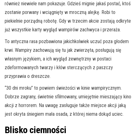
również niewiele nam pokazuje. Gdzieś mignie jakaś postać, ktoś
zostanie porwany i wciągnięty w mroczną alejkę. Robi to
piekielnie porządną robotę. Gdy w trzecim akcie zostają odkryte
już wszystkie karty wygląd wampirów zachwyca i przeraża.
To antyczna rasa pozbawiona jakichkolwiek uczuć poza głodem
krwi. Wampiry zachowują się tu jak zwierzęta, posługują się
własnym językiem, a ich wygląd zewnętrzny w postaci
zdeformowanych twarzy i kłów sterczących z paszczy
przyprawia o dreszcze.
“30 dni mroku” to powiem świeżości w kinie wampirycznym.
Dobrze zagrany, świetnie sfilmowany, umiejętnie mieszający kino
akcji z horrorem. Na uwagę zasługuje także miejsce akcji jaką
jest okryta śniegiem mała osada, z której niema dokąd uciec.
Blisko ciemności