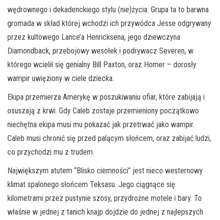
wędrownego i dekadenckiego stylu (nie)życia. Grupa ta to barwna
gromada w skład której wchodzi ich przywódca Jesse odgrywany
przez kultowego Lance’a Henricksena, jego dziewczyna
Diamondback, przebojowy wesołek i podrywacz Severen, w
którego wcielił się genialny Bill Paxton, oraz Homer – dorosły
wampir uwięziony w ciele dziecka.
Ekipa przemierza Amerykę w poszukiwaniu ofiar, które zabijają i
osuszają z krwi. Gdy Caleb zostaje przemieniony początkowo
niechętna ekipa musi mu pokazać jak przetrwać jako wampir.
Caleb musi chronić się przed palącym słońcem, oraz zabijać ludzi,
co przychodzi mu z trudem.
Największym atutem “Blisko ciemności” jest nieco westernowy
klimat spalonego słońcem Teksasu. Jego ciągnące się
kilometrami przez pustynie szosy, przydrożne motele i bary. To
właśnie w jednej z tanich knajp dojdzie do jednej z najlepszych