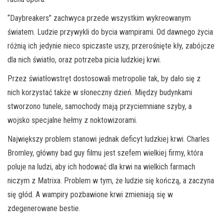
“Daybreakers” zachwyca przede wszystkim wykreowanym
światem. Ludzie przywykli do bycia wampirami. Od dawnego życia
różnią ich jedynie nieco spiczaste uszy, przerośnięte kły, zabójcze
dla nich światło, oraz potrzeba picia ludzkiej krwi.
Przez światłowstręt dostosowali metropolie tak, by dało się z
nich korzystać także w słoneczny dzień. Między budynkami
stworzono tunele, samochody mają przyciemniane szyby, a
wojsko specjalne hełmy z noktowizorami.
Największy problem stanowi jednak deficyt ludzkiej krwi. Charles
Bromley, główny bad guy filmu jest szefem wielkiej firmy, która
poluje na ludzi, aby ich hodować dla krwi na wielkich farmach
niczym z Matrixa. Problem w tym, że ludzie się kończą, a zaczyna
się głód. A wampiry pozbawione krwi zmieniają się w
zdegenerowane bestie.