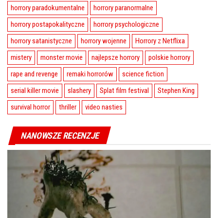
horrory paradokumentalne
horrory paranormalne
horrory postapokalityczne
horrory psychologiczne
horrory satanistyczne
horrory wojenne
Horrory z Netflixa
mistery
monster movie
najlepsze horrory
polskie horrory
rape and revenge
remaki horrorów
science fiction
serial killer movie
slashery
Splat film festival
Stephen King
survival horror
thriller
video nasties
NANOWSZE RECENZJE