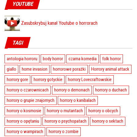
YOUTUBE
Zasubskrybuj kanał Youtube o horrorach
TAGI
antologia horroru
body horror
czarna komedia
folk horror
giallo
home invasion
horrorowe porażki
Horrory animal attack
horrory gore
horrory gotyckie
horrory Lovecraftowskie
horrory o czarownicach
horrory o demonach
horrory o duchach
horrory o grupie znajomych
horrory o kanibalach
horrory o kosmosie
horrory o mutantach
horrory o obcych
horrory o opętaniu
horrory o psychopatach
horrory o sektach
horrory o wampirach
horrory o zombie