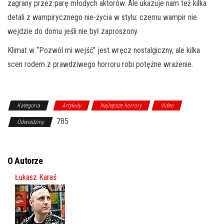
zagrany przez parę młodych aktorów. Ale ukazuje nam też kilka
detali z wampirycznego nie-życia w stylu: czemu wampir nie
wejdzie do domu jeśli nie był zaproszony.
Klimat w “Pozwól mi wejść” jest wręcz nostalgiczny, ale kilka
scen rodem z prawdziwego horroru robi potężne wrażenie.
Kategoria
Artykuły
Najlepsze horrory
Video
785
Odwiedziny
O Autorze
Łukasz Karaś