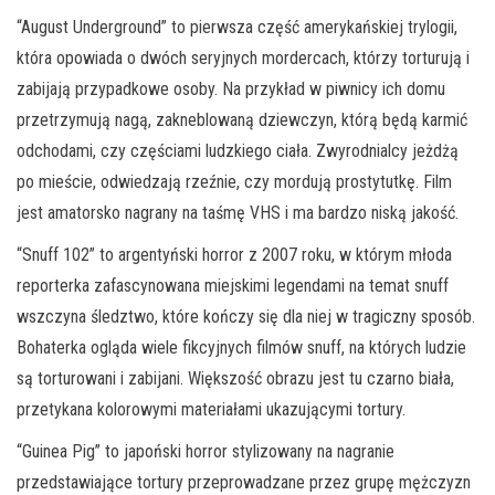
“August Underground” to pierwsza część amerykańskiej trylogii,
która opowiada o dwóch seryjnych mordercach, którzy torturują i
zabijają przypadkowe osoby. Na przykład w piwnicy ich domu
przetrzymują nagą, zakneblowaną dziewczyn, którą będą karmić
odchodami, czy częściami ludzkiego ciała. Zwyrodnialcy jeżdżą
po mieście, odwiedzają rzeźnie, czy mordują prostytutkę. Film
jest amatorsko nagrany na taśmę VHS i ma bardzo niską jakość.
“Snuff 102” to argentyński horror z 2007 roku, w którym młoda
reporterka zafascynowana miejskimi legendami na temat snuff
wszczyna śledztwo, które kończy się dla niej w tragiczny sposób.
Bohaterka ogląda wiele fikcyjnych filmów snuff, na których ludzie
są torturowani i zabijani. Większość obrazu jest tu czarno biała,
przetykana kolorowymi materiałami ukazującymi tortury.
“Guinea Pig” to japoński horror stylizowany na nagranie
przedstawiające tortury przeprowadzane przez grupę mężczyzn