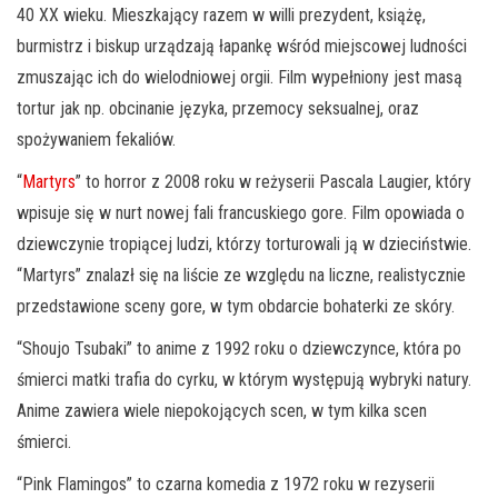
40 XX wieku. Mieszkający razem w willi prezydent, książę,
burmistrz i biskup urządzają łapankę wśród miejscowej ludności
zmuszając ich do wielodniowej orgii. Film wypełniony jest masą
tortur jak np. obcinanie języka, przemocy seksualnej, oraz
spożywaniem fekaliów.
“
Martyrs
” to horror z 2008 roku w reżyserii Pascala Laugier, który
wpisuje się w nurt nowej fali francuskiego gore. Film opowiada o
dziewczynie tropiącej ludzi, którzy torturowali ją w dzieciństwie.
“Martyrs” znalazł się na liście ze względu na liczne, realistycznie
przedstawione sceny gore, w tym obdarcie bohaterki ze skóry.
“Shoujo Tsubaki” to anime z 1992 roku o dziewczynce, która po
śmierci matki trafia do cyrku, w którym występują wybryki natury.
Anime zawiera wiele niepokojących scen, w tym kilka scen
śmierci.
“Pink Flamingos” to czarna komedia z 1972 roku w rezyserii