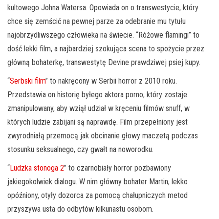
kultowego Johna Watersa. Opowiada on o transwestycie, który
chce się zemścić na pewnej parze za odebranie mu tytułu
najobrzydliwszego człowieka na świecie. “Różowe flamingi” to
dość lekki film, a najbardziej szokująca scena to spożycie przez
główną bohaterkę, transwestytę Devine prawdziwej psiej kupy.
“
Serbski film
” to nakręcony w Serbii horror z 2010 roku.
Przedstawia on historię byłego aktora porno, który zostaje
zmanipulowany, aby wziął udział w kręceniu filmów snuff, w
których ludzie zabijani są naprawdę. Film przepełniony jest
zwyrodniałą przemocą jak obcinanie głowy maczetą podczas
stosunku seksualnego, czy gwałt na noworodku.
“
Ludzka stonoga 2
” to czarnobiały horror pozbawiony
jakiegokolwiek dialogu. W nim główny bohater Martin, lekko
opóźniony, otyły dozorca za pomocą chałupniczych metod
przyszywa usta do odbytów kilkunastu osobom.