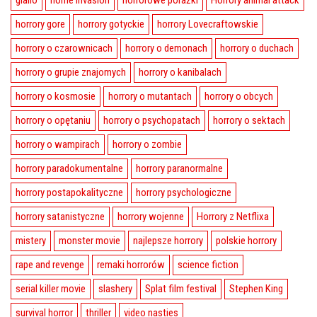
giallo
home invasion
horrorowe porażki
Horrory animal attack
horrory gore
horrory gotyckie
horrory Lovecraftowskie
horrory o czarownicach
horrory o demonach
horrory o duchach
horrory o grupie znajomych
horrory o kanibalach
horrory o kosmosie
horrory o mutantach
horrory o obcych
horrory o opętaniu
horrory o psychopatach
horrory o sektach
horrory o wampirach
horrory o zombie
horrory paradokumentalne
horrory paranormalne
horrory postapokalityczne
horrory psychologiczne
horrory satanistyczne
horrory wojenne
Horrory z Netflixa
mistery
monster movie
najlepsze horrory
polskie horrory
rape and revenge
remaki horrorów
science fiction
serial killer movie
slashery
Splat film festival
Stephen King
survival horror
thriller
video nasties