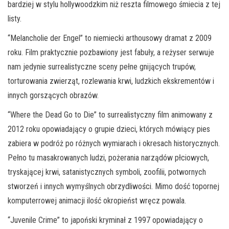
bardziej w stylu hollywoodzkim niż reszta filmowego śmiecia z tej
listy.
“Melancholie der Engel” to niemiecki arthousowy dramat z 2009
roku. Film praktycznie pozbawiony jest fabuły, a reżyser serwuje
nam jedynie surrealistyczne sceny pełne gnijących trupów,
torturowania zwierząt, rozlewania krwi, ludzkich ekskrementów i
innych gorszących obrazów.
“Where the Dead Go to Die” to surrealistyczny film animowany z
2012 roku opowiadający o grupie dzieci, których mówiący pies
zabiera w podróż po różnych wymiarach i okresach historycznych.
Pełno tu masakrowanych ludzi, pożerania narządów płciowych,
tryskającej krwi, satanistycznych symboli, zoofilii, potwornych
stworzeń i innych wymyślnych obrzydliwości. Mimo dość topornej
komputerrowej animacji ilość okropieńst wręcz powala.
“Juvenile Crime” to japoński kryminał z 1997 opowiadający o