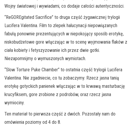
Wojny światowej i wywiadami, co dodaje całości autentyczności.
“ReGOREgitated Sacrifice” to druga część żygawicznej trylogii
Lucifera Valentina. Film to zlepek halucynacji niepowiązanych
fabułą ponownie prezentujących w niepokojący sposób erotykę,
niskobudżetowe gore włączając w to scenę wyjmowania flaków z
ciała kobiety i fetyszyzowanie ich przez dwie gotki.
Niezapomnijmy o wymuszonych wymiotach.
“Slow Torture Puke Chamber” to ostatnia część trylogii Lucifera
Valentina. Nie zgadniecie, co tu zobaczymy. Rzecz jasna tanią
erotykę gotyckich panienek włączając w to krwawą masturbację
krucyfiksem, gore zrobione z podrobów, oraz rzecz jasna
wymiociny.
Ten materiał to pierwsza część z dwóch. Pozostały nam do
omówienia poziomy od 4 do 8.