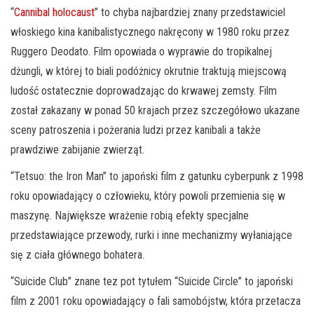
“
Cannibal holocaust
” to chyba najbardziej znany przedstawiciel
włoskiego kina kanibalistycznego nakręcony w 1980 roku przez
Ruggero Deodato. Film opowiada o wyprawie do tropikalnej
dżungli, w której to biali podóżnicy okrutnie traktują miejscową
ludość ostatecznie doprowadzając do krwawej zemsty. Film
został zakazany w ponad 50 krajach przez szczegółowo ukazane
sceny patroszenia i pożerania ludzi przez kanibali a także
prawdziwe zabijanie zwierząt.
“Tetsuo: the Iron Man” to japoński film z gatunku cyberpunk z 1998
roku opowiadający o człowieku, który powoli przemienia się w
maszynę. Największe wrażenie robią efekty specjalne
przedstawiające przewody, rurki i inne mechanizmy wyłaniające
się z ciała głównego bohatera.
“Suicide Club” znane tez pot tytułem “Suicide Circle” to japoński
film z 2001 roku opowiadający o fali samobójstw, która przetacza