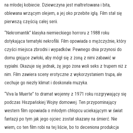
na młodej kobiecie. Dziewczyna jest maltretowana i bita,
oblewana wrzącym olejem, a jej oko przebite igłą. Film stał się
pierwszą częścią całej serii.
“Nekromantik” klasyka niemieckiego horroru z 1988 roku
dotykająca tematyki nekrofilii. Film opowiada o mężczyźnie, który
czyści miejsca zbrodni i wypadków. Pewnego dnia przynosi do
domu gnijące zwłoki, aby mógł się z żoną z nimi zabawić w
sypialni. Okazuje się jednak, żę jego żona woli seks z trupem niż z
nim. Film zawiera sceny erotyczne z wykorzystaniem trupa, ale
cechuje go niezły klimat i doskonała muzyka.
“Viva la Muerte” to dramat wojenny z 1971 roku rozgrywający się
podczas Hiszpańskiej Wojny domowej. Ten przypominający
western film opowiada o młodym chłopcu uciekającym w świat
fantazji po tym jak jego ojciec został skazany na śmierć. Nie
wiem, co ten film robi na tej liście, bo to deceniona produkcja