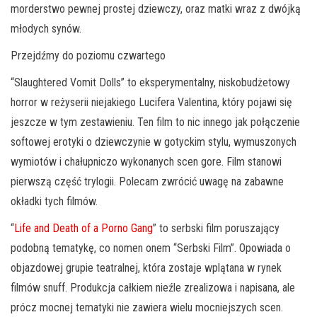
morderstwo pewnej prostej dziewczy, oraz matki wraz z dwójką
młodych synów.
Przejdźmy do poziomu czwartego
“Slaughtered Vomit Dolls” to eksperymentalny, niskobudżetowy
horror w reżyserii niejakiego Lucifera Valentina, który pojawi się
jeszcze w tym zestawieniu. Ten film to nic innego jak połączenie
softowej erotyki o dziewczynie w gotyckim stylu, wymuszonych
wymiotów i chałupniczo wykonanych scen gore. Film stanowi
pierwszą część trylogii. Polecam zwrócić uwagę na zabawne
okładki tych filmów.
“
Life and Death of a Porno Gang
” to serbski film poruszający
podobną tematykę, co nomen onem “Serbski Film”. Opowiada o
objazdowej grupie teatralnej, która zostaje wplątana w rynek
filmów snuff. Produkcja całkiem nieźle zrealizowa i napisana, ale
prócz mocnej tematyki nie zawiera wielu mocniejszych scen.