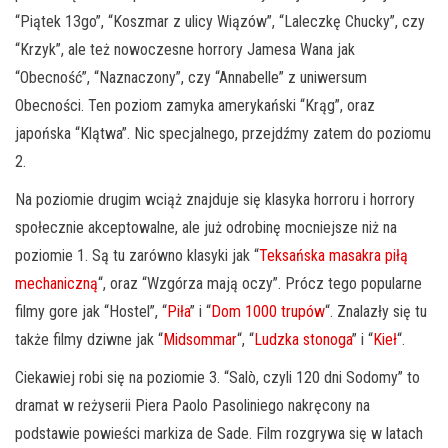
“Piątek 13go”, “Koszmar z ulicy Wiązów”, “Laleczkę Chucky”, czy
“Krzyk”, ale też nowoczesne horrory Jamesa Wana jak
“Obecność”, “Naznaczony”, czy “Annabelle” z uniwersum
Obecności. Ten poziom zamyka amerykański “Krąg”, oraz
japońska “Klątwa”. Nic specjalnego, przejdźmy zatem do poziomu
2.
Na poziomie drugim wciąż znajduje się klasyka horroru i horrory
społecznie akceptowalne, ale już odrobinę mocniejsze niż na
poziomie 1. Są tu zarówno klasyki jak “
Teksańska masakra piłą
mechaniczną
“, oraz “Wzgórza mają oczy”. Prócz tego popularne
filmy gore jak “Hostel”, “
Piła
” i “
Dom 1000 trupów
“. Znalazły się tu
także filmy dziwne jak “
Midsommar
“, “
Ludzka stonoga
” i “
Kieł
“.
Ciekawiej robi się na poziomie 3. “Salò, czyli 120 dni Sodomy” to
dramat w reżyserii Piera Paolo Pasoliniego nakręcony na
podstawie powieści markiza de Sade. Film rozgrywa się w latach