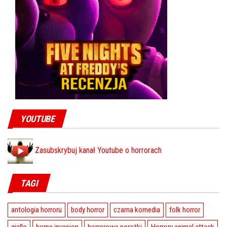
YOUTUBE
Zasubskrybuj kanał Youtube o horrorach
TAGI
antologia horroru
body horror
czarna komedia
folk horror