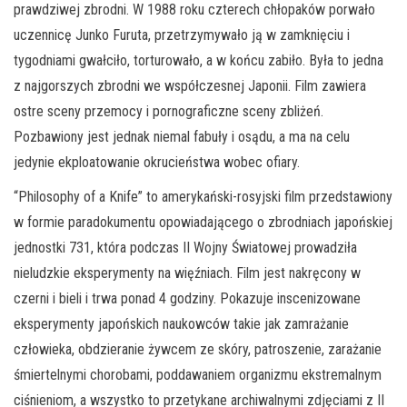
prawdziwej zbrodni. W 1988 roku czterech chłopaków porwało
uczennicę Junko Furuta, przetrzymywało ją w zamknięciu i
tygodniami gwałciło, torturowało, a w końcu zabiło. Była to jedna
z najgorszych zbrodni we współczesnej Japonii. Film zawiera
ostre sceny przemocy i pornograficzne sceny zbliżeń.
Pozbawiony jest jednak niemal fabuły i osądu, a ma na celu
jedynie ekploatowanie okrucieństwa wobec ofiary.
“Philosophy of a Knife” to amerykański-rosyjski film przedstawiony
w formie paradokumentu opowiadającego o zbrodniach japońskiej
jednostki 731, która podczas II Wojny Światowej prowadziła
nieludzkie eksperymenty na więźniach. Film jest nakręcony w
czerni i bieli i trwa ponad 4 godziny. Pokazuje inscenizowane
eksperymenty japońskich naukowców takie jak zamrażanie
człowieka, obdzieranie żywcem ze skóry, patroszenie, zarażanie
śmiertelnymi chorobami, poddawaniem organizmu ekstremalnym
ciśnieniom, a wszystko to przetykane archiwalnymi zdjęciami z II