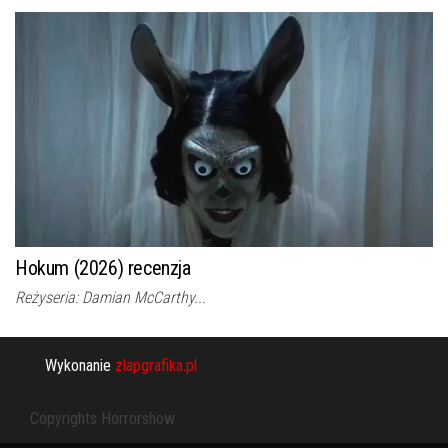
Hokum (2026) recenzja
Reżyseria: Damian McCarthy...
Wykonanie
zlapgrafika.pl
Copyrights Horrorshow