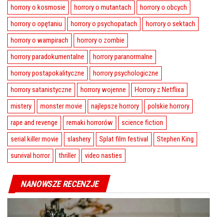
horrory o kosmosie
horrory o mutantach
horrory o obcych
horrory o opętaniu
horrory o psychopatach
horrory o sektach
horrory o wampirach
horrory o zombie
horrory paradokumentalne
horrory paranormalne
horrory postapokalityczne
horrory psychologiczne
horrory satanistyczne
horrory wojenne
Horrory z Netflixa
mistery
monster movie
najlepsze horrory
polskie horrory
rape and revenge
remaki horrorów
science fiction
serial killer movie
slashery
Splat film festival
Stephen King
survival horror
thriller
video nasties
NANOWSZE RECENZJE