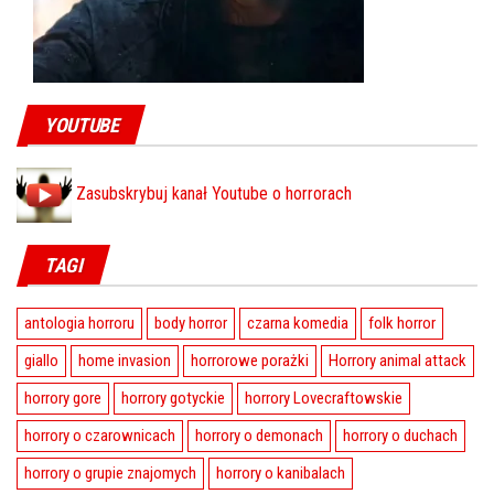
YOUTUBE
Zasubskrybuj kanał Youtube o horrorach
TAGI
antologia horroru
body horror
czarna komedia
folk horror
giallo
home invasion
horrorowe porażki
Horrory animal attack
horrory gore
horrory gotyckie
horrory Lovecraftowskie
horrory o czarownicach
horrory o demonach
horrory o duchach
horrory o grupie znajomych
horrory o kanibalach