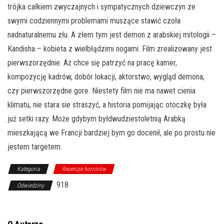
trójka całkiem zwyczajnych i sympatycznych dziewczyn ze
swymi codziennymi problemami muszące stawić czoła
nadnaturalnemu złu. A złem tym jest demon z arabskiej mitologii –
Kandisha – kobieta z wielbłądzimi nogami. Film zrealizowany jest
pierwszorzędnie. Aż chce się patrzyć na pracę kamer,
kompozycję kadrów, dobór lokacji, aktorstwo, wygląd demona,
czy pierwszorzędne gore. Niestety film nie ma nawet cienia
klimatu, nie stara sie straszyć, a historia pomijając otoczkę była
już setki razy. Może gdybym byłdwudziestoletnią Arabką
mieszkającą we Francji bardziej bym go docenił, ale po prostu nie
jestem targetem.
Kategoria
Recenzje horrorów
918
Odwiedziny