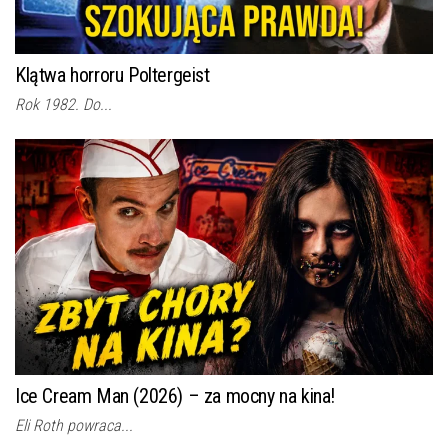
Klątwa horroru Poltergeist
Rok 1982. Do...
Ice Cream Man (2026) – za mocny na kina!
Eli Roth powraca...