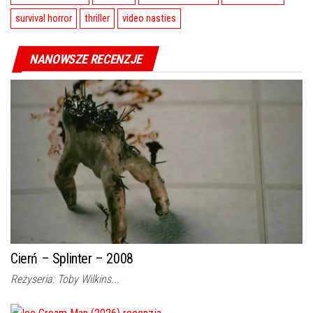
survival horror
thriller
video nasties
NANOWSZE RECENZJE
Cierń – Splinter – 2008
Reżyseria: Toby Wilkins...