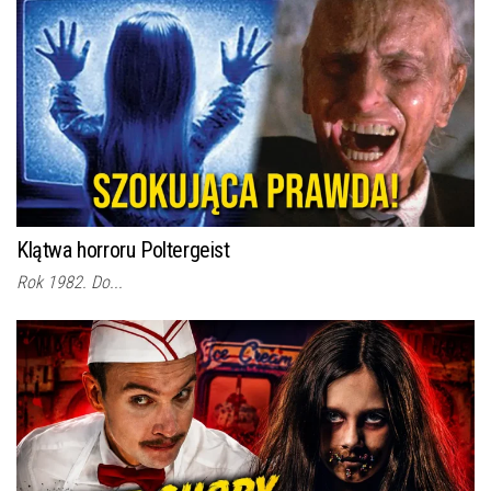
Klątwa horroru Poltergeist
Rok 1982. Do...