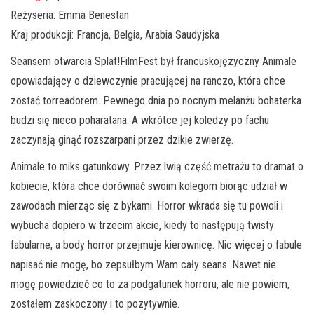
Reżyseria: Emma Benestan
Kraj produkcji: Francja, Belgia, Arabia Saudyjska
Seansem otwarcia Splat!FilmFest był francuskojęzyczny Animale
opowiadający o dziewczynie pracującej na ranczo, która chce
zostać torreadorem. Pewnego dnia po nocnym melanżu bohaterka
budzi się nieco poharatana. A wkrótce jej koledzy po fachu
zaczynają ginąć rozszarpani przez dzikie zwierzę.
Animale to miks gatunkowy. Przez lwią część metrażu to dramat o
kobiecie, która chce dorównać swoim kolegom biorąc udział w
zawodach mierząc się z bykami. Horror wkrada się tu powoli i
wybucha dopiero w trzecim akcie, kiedy to następują twisty
fabularne, a body horror przejmuje kierownicę. Nic więcej o fabule
napisać nie mogę, bo zepsułbym Wam cały seans. Nawet nie
mogę powiedzieć co to za podgatunek horroru, ale nie powiem,
zostałem zaskoczony i to pozytywnie.