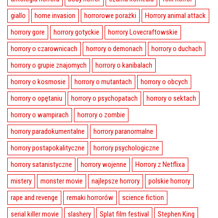
giallo
home invasion
horrorowe porażki
Horrory animal attack
horrory gore
horrory gotyckie
horrory Lovecraftowskie
horrory o czarownicach
horrory o demonach
horrory o duchach
horrory o grupie znajomych
horrory o kanibalach
horrory o kosmosie
horrory o mutantach
horrory o obcych
horrory o opętaniu
horrory o psychopatach
horrory o sektach
horrory o wampirach
horrory o zombie
horrory paradokumentalne
horrory paranormalne
horrory postapokalityczne
horrory psychologiczne
horrory satanistyczne
horrory wojenne
Horrory z Netflixa
mistery
monster movie
najlepsze horrory
polskie horrory
rape and revenge
remaki horrorów
science fiction
serial killer movie
slashery
Splat film festival
Stephen King