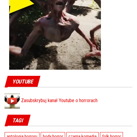
YOUTUBE
Zasubskrybuj kanał Youtube o horrorach
TAGI
antologia horroru
body horror
czarna komedia
folk horror