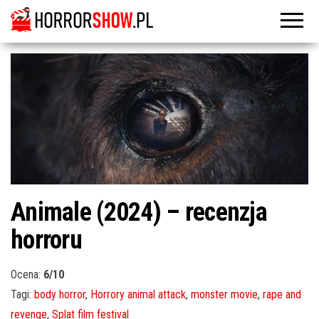
Animale (2024) – recenzja
horroru
Ocena:
6/10
Tagi:
body horror
,
Horrory animal attack
,
monster movie
,
rape and
revenge
,
Splat film festival