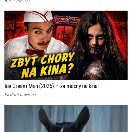
Rok 1982. Do...
Ice Cream Man (2026) – za mocny na kina!
Eli Roth powraca...