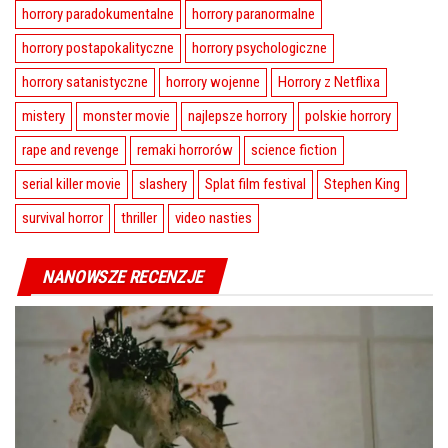
horrory paradokumentalne
horrory paranormalne
horrory postapokalityczne
horrory psychologiczne
horrory satanistyczne
horrory wojenne
Horrory z Netflixa
mistery
monster movie
najlepsze horrory
polskie horrory
rape and revenge
remaki horrorów
science fiction
serial killer movie
slashery
Splat film festival
Stephen King
survival horror
thriller
video nasties
NANOWSZE RECENZJE