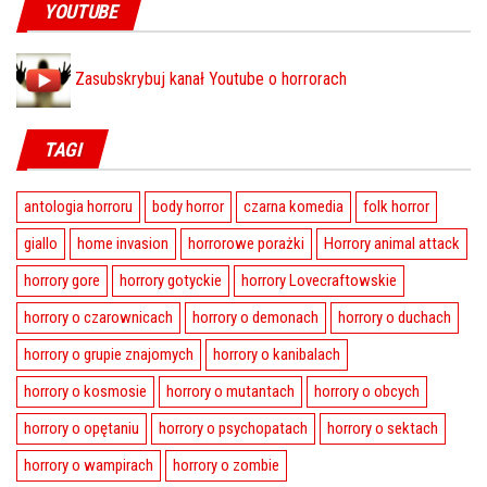
YOUTUBE
Zasubskrybuj kanał Youtube o horrorach
TAGI
antologia horroru
body horror
czarna komedia
folk horror
giallo
home invasion
horrorowe porażki
Horrory animal attack
horrory gore
horrory gotyckie
horrory Lovecraftowskie
horrory o czarownicach
horrory o demonach
horrory o duchach
horrory o grupie znajomych
horrory o kanibalach
horrory o kosmosie
horrory o mutantach
horrory o obcych
horrory o opętaniu
horrory o psychopatach
horrory o sektach
horrory o wampirach
horrory o zombie