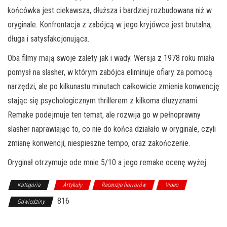
końcówka jest ciekawsza, dłuższa i bardziej rozbudowana niż w
oryginale. Konfrontacja z zabójcą w jego kryjówce jest brutalna,
długa i satysfakcjonująca.
Oba filmy mają swoje zalety jak i wady. Wersja z 1978 roku miała
pomysł na slasher, w którym zabójca eliminuje ofiary za pomocą
narzędzi, ale po kilkunastu minutach całkowicie zmienia konwencję
stając się psychologicznym thrillerem z kilkoma dłużyznami.
Remake podejmuje ten temat, ale rozwija go w pełnoprawny
slasher naprawiając to, co nie do końca działało w oryginale, czyli
zmianę konwencji, niespieszne tempo, oraz zakończenie.
Oryginał otrzymuje ode mnie 5/10 a jego remake ocenę wyżej.
Kategoria
Artykuły
Recenzje horrorów
Video
816
Odwiedziny