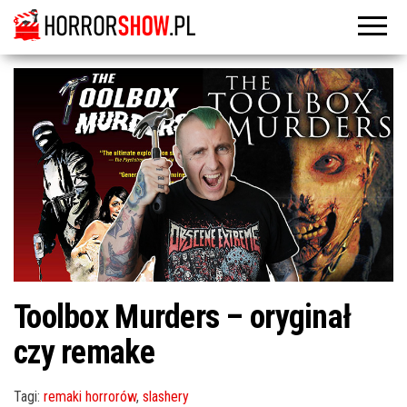
Toolbox Murders – oryginał
czy remake
Tagi:
remaki horrorów
,
slashery