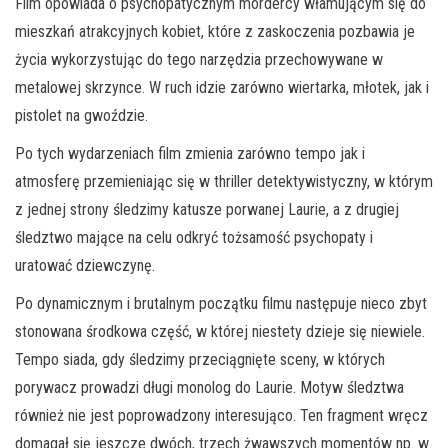
Film opowiada o psychopatycznym mordercy włamującym się do
mieszkań atrakcyjnych kobiet, które z zaskoczenia pozbawia je
życia wykorzystując do tego narzędzia przechowywane w
metalowej skrzynce. W ruch idzie zarówno wiertarka, młotek, jak i
pistolet na gwoździe.
Po tych wydarzeniach film zmienia zarówno tempo jak i
atmosferę przemieniając się w thriller detektywistyczny, w którym
z jednej strony śledzimy katusze porwanej Laurie, a z drugiej
śledztwo mające na celu odkryć tożsamość psychopaty i
uratować dziewczynę.
Po dynamicznym i brutalnym początku filmu następuje nieco zbyt
stonowana środkowa część, w której niestety dzieje się niewiele.
Tempo siada, gdy śledzimy przeciągnięte sceny, w których
porywacz prowadzi długi monolog do Laurie. Motyw śledztwa
również nie jest poprowadzony interesująco. Ten fragment wręcz
domagał się jeszcze dwóch, trzech żwawszych momentów np. w