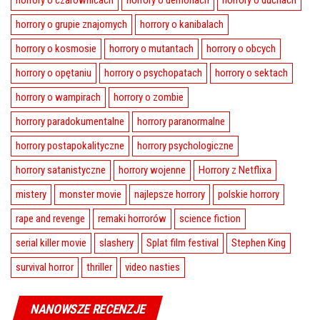
horrory o czarownicach
horrory o demonach
horrory o duchach
horrory o grupie znajomych
horrory o kanibalach
horrory o kosmosie
horrory o mutantach
horrory o obcych
horrory o opętaniu
horrory o psychopatach
horrory o sektach
horrory o wampirach
horrory o zombie
horrory paradokumentalne
horrory paranormalne
horrory postapokalityczne
horrory psychologiczne
horrory satanistyczne
horrory wojenne
Horrory z Netflixa
mistery
monster movie
najlepsze horrory
polskie horrory
rape and revenge
remaki horrorów
science fiction
serial killer movie
slashery
Splat film festival
Stephen King
survival horror
thriller
video nasties
NANOWSZE RECENZJE