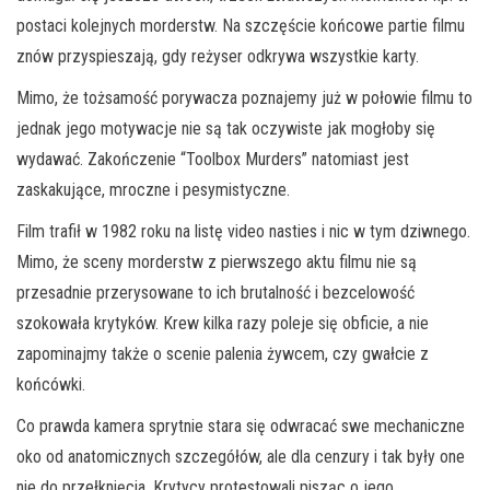
postaci kolejnych morderstw. Na szczęście końcowe partie filmu
znów przyspieszają, gdy reżyser odkrywa wszystkie karty.
Mimo, że tożsamość porywacza poznajemy już w połowie filmu to
jednak jego motywacje nie są tak oczywiste jak mogłoby się
wydawać. Zakończenie “Toolbox Murders” natomiast jest
zaskakujące, mroczne i pesymistyczne.
Film trafił w 1982 roku na listę video nasties i nic w tym dziwnego.
Mimo, że sceny morderstw z pierwszego aktu filmu nie są
przesadnie przerysowane to ich brutalność i bezcelowość
szokowała krytyków. Krew kilka razy poleje się obficie, a nie
zapominajmy także o scenie palenia żywcem, czy gwałcie z
końcówki.
Co prawda kamera sprytnie stara się odwracać swe mechaniczne
oko od anatomicznych szczegółów, ale dla cenzury i tak były one
nie do przełknięcia. Krytycy protestowali pisząc o jego