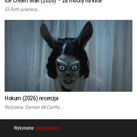
Ice Cream Man (2026) – za mocny na kina!
Eli Roth powraca...
Hokum (2026) recenzja
Reżyseria: Damian McCarthy...
Wykonanie
zlapgrafika.pl