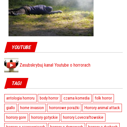
YOUTUBE
Zasubskrybuj kanał Youtube o horrorach
TAGI
antologia horroru
body horror
czarna komedia
folk horror
giallo
home invasion
horrorowe porażki
Horrory animal attack
horrory gore
horrory gotyckie
horrory Lovecraftowskie