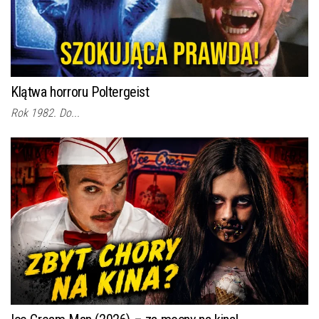
Klątwa horroru Poltergeist
Rok 1982. Do...