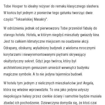
Tobe Hooper to idealny reżyser do remaku klasycznego slashera.
W końcu był jednym z pionierów tego gatunku tworząc dwie
części “Teksańskiej Masakry”.
W odróżnieniu jednak od pierwowzoru Tobe przeniósł fabułę do
starego hotelu. Hotelu, w którym niegdyś mieszkały gwiazdy kina.
Jest to całkiem klimatyczne miejscem na osadzenie akcji.
Odrapany, obskurny, wyludniony budynek z wieloma mrocznymi
korytarzami i niewyremontowanymi piętrami skrywający
okultystyczny sekret. Gdyż jego twórca, który był
architektonicznym geniuszem umieścił wewnątrz budynku
magiczne symbole. A to nie jedyna tajemnica budowli.
W hotelu tym jednym z nielicznych mieszkańców jest Angela,
która się właśnie wprowadziła. To ona jako jedyna usłyszy
niepokojące hałasy przez cienkie ściany i samotnie będzie musiała
zbadać ich pochodzenie. Dziewczyna domyśla się, że ktoś czai