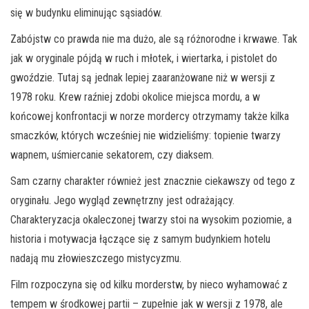
się w budynku eliminując sąsiadów.
Zabójstw co prawda nie ma dużo, ale są różnorodne i krwawe. Tak
jak w oryginale pójdą w ruch i młotek, i wiertarka, i pistolet do
gwoździe. Tutaj są jednak lepiej zaaranżowane niż w wersji z
1978 roku. Krew raźniej zdobi okolice miejsca mordu, a w
końcowej konfrontacji w norze mordercy otrzymamy także kilka
smaczków, których wcześniej nie widzieliśmy: topienie twarzy
wapnem, uśmiercanie sekatorem, czy diaksem.
Sam czarny charakter również jest znacznie ciekawszy od tego z
oryginału. Jego wygląd zewnętrzny jest odrażający.
Charakteryzacja okaleczonej twarzy stoi na wysokim poziomie, a
historia i motywacja łączące się z samym budynkiem hotelu
nadają mu złowieszczego mistycyzmu.
Film rozpoczyna się od kilku morderstw, by nieco wyhamować z
tempem w środkowej partii – zupełnie jak w wersji z 1978, ale