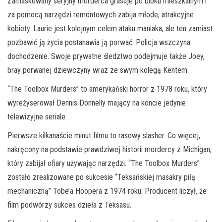
Zamaskowany seryjny morderca grasuje po bloku mieszkalnym i
za pomocą narzędzi remontowych zabija młode, atrakcyjne
kobiety. Laurie jest kolejnym celem ataku maniaka, ale ten zamiast
pozbawić ją życia postanawia ją porwać. Policja wszczyna
dochodzenie. Swoje prywatne śledztwo podejmuje także Joey,
bray porwanej dziewczyny wraz ze swym kolegą Kentem.
“The Toolbox Murders” to amerykański horror z 1978 roku, który
wyreżyserował Dennis Donnelly mający na koncie jedynie
telewizyjne seriale.
Pierwsze kilkanaście minut filmu to rasowy slasher. Co więcej,
nakręcony na podstawie prawdziwej historii mordercy z Michigan,
który zabijał ofiary używając narzędzi. “The Toolbox Murders”
zostało zrealizowane po sukcesie “Teksańskiej masakry piłą
mechaniczną” Tobe’a Hoopera z 1974 roku. Producent liczył, że
film podwórzy sukces dzieła z Teksasu.