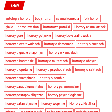
TAGI
antologia horroru
body horror
czarna komedia
folk horror
giallo
home invasion
horrorowe porażki
Horrory animal attack
horrory gore
horrory gotyckie
horrory Lovecraftowskie
horrory o czarownicach
horrory o demonach
horrory o duchach
horrory o grupie znajomych
horrory o kanibalach
horrory o kosmosie
horrory o mutantach
horrory o obcych
horrory o opętaniu
horrory o psychopatach
horrory o sektach
horrory o wampirach
horrory o zombie
horrory paradokumentalne
horrory paranormalne
horrory postapokalityczne
horrory psychologiczne
horrory satanistyczne
horrory wojenne
Horrory z Netflixa