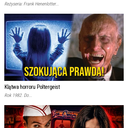
Reżyseria: Frank Henenlotter...
Klątwa horroru Poltergeist
Rok 1982. Do...