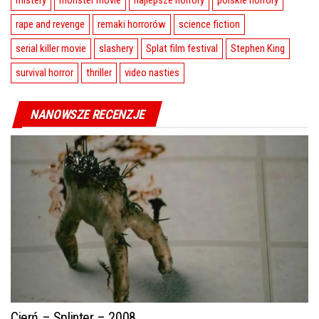
mistery
monster movie
najlepsze horrory
polskie horrory
rape and revenge
remaki horrorów
science fiction
serial killer movie
slashery
Splat film festival
Stephen King
survival horror
thriller
video nasties
NANOWSZE RECENZJE
Cierń – Splinter – 2008