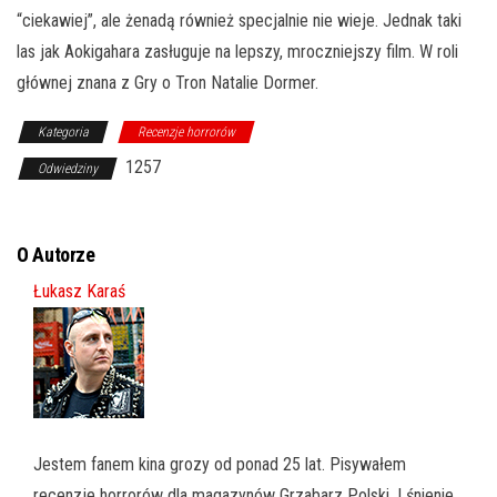
“ciekawiej”, ale żenadą również specjalnie nie wieje. Jednak taki
las jak Aokigahara zasługuje na lepszy, mroczniejszy film. W roli
głównej znana z Gry o Tron Natalie Dormer.
Kategoria
Recenzje horrorów
1257
Odwiedziny
O Autorze
Łukasz Karaś
Jestem fanem kina grozy od ponad 25 lat. Pisywałem
recenzje horrorów dla magazynów Grzabarz Polski, Lśnienie,