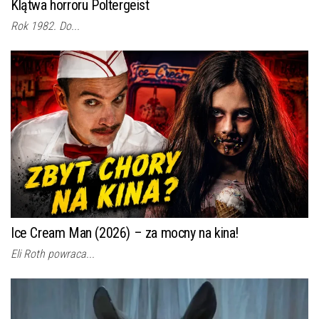
Klątwa horroru Poltergeist
Rok 1982. Do...
Ice Cream Man (2026) – za mocny na kina!
Eli Roth powraca...