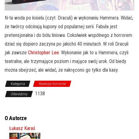
N-ta woda po kisielu (czyt. Draculi) w wykonani
u Hammera. Widać,
że twórcy odcinają kupony od popularnej serii. Fabuła jest
pretensjonalna i do bólu liniowa. Cokolwiek wspólnego z horrorem
dziać się dopiero zaczyna po jakichś 40 minutach. W roli Draculi
jak zawsze
Christopher Lee
. Wykonanie jak to u Hammera, czyli
teatralne, ale trzymające poziom i mające swój urok. Od biedy
można obejrzeć, ale widać, że nakręcono go tylko dla kasy.
Kategoria
Recenzje horrorów
1138
Odwiedziny
O Autorze
Łukasz Karaś