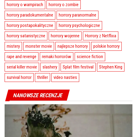
horrory o wampirach
horrory o zombie
horrory paradokumentalne
horrory paranormalne
horrory postapokalityczne
horrory psychologiczne
horrory satanistyczne
horrory wojenne
Horrory z Netflixa
mistery
monster movie
najlepsze horrory
polskie horrory
rape and revenge
remaki horrorów
science fiction
serial killer movie
slashery
Splat film festival
Stephen King
survival horror
thriller
video nasties
NANOWSZE RECENZJE