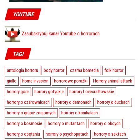
YOUTUBE
Zasubskrybuj kanał Youtube o horrorach
TAGI
antologia horroru
body horror
czarna komedia
folk horror
giallo
home invasion
horrorowe porażki
Horrory animal attack
horrory gore
horrory gotyckie
horrory Lovecraftowskie
horrory o czarownicach
horrory o demonach
horrory o duchach
horrory o grupie znajomych
horrory o kanibalach
horrory o kosmosie
horrory o mutantach
horrory o obcych
horrory o opętaniu
horrory o psychopatach
horrory o sektach