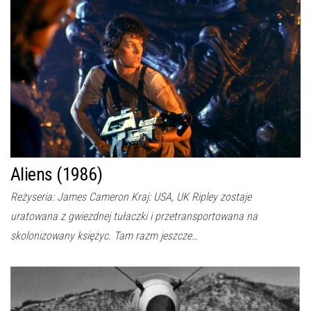
Aliens (1986)
Reżyseria: James Cameron Kraj: USA, UK Ripley zostaje
uratowana z gwiezdnej tułaczki i przetransportowana na
skolonizowany księżyc. Tam razm jeszcze…