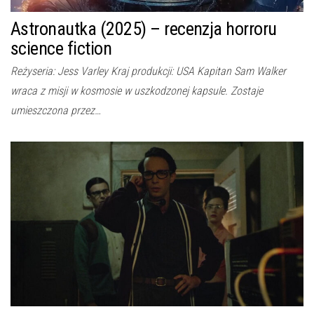
Astronautka (2025) – recenzja horroru
science fiction
Reżyseria: Jess Varley Kraj produkcji: USA Kapitan Sam Walker
wraca z misji w kosmosie w uszkodzonej kapsule. Zostaje
umieszczona przez…