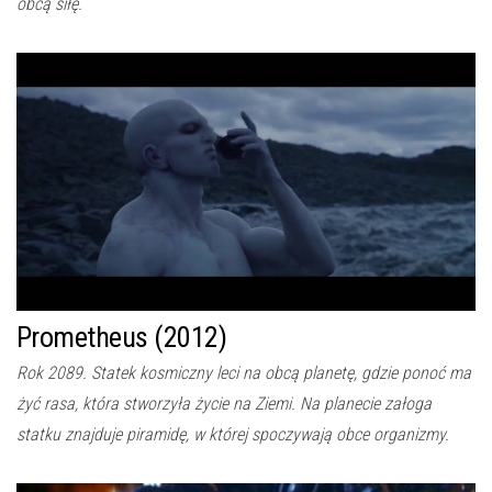
obcą siłę.
Prometheus (2012)
Rok 2089. Statek kosmiczny leci na obcą planetę, gdzie ponoć ma
żyć rasa, która stworzyła życie na Ziemi. Na planecie załoga
statku znajduje piramidę, w której spoczywają obce organizmy.