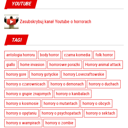
YOUTUBE
Zasubskrybuj kanał Youtube o horrorach
TAGI
antologia horroru
body horror
czarna komedia
folk horror
giallo
home invasion
horrorowe porażki
Horrory animal attack
horrory gore
horrory gotyckie
horrory Lovecraftowskie
horrory o czarownicach
horrory o demonach
horrory o duchach
horrory o grupie znajomych
horrory o kanibalach
horrory o kosmosie
horrory o mutantach
horrory o obcych
horrory o opętaniu
horrory o psychopatach
horrory o sektach
horrory o wampirach
horrory o zombie