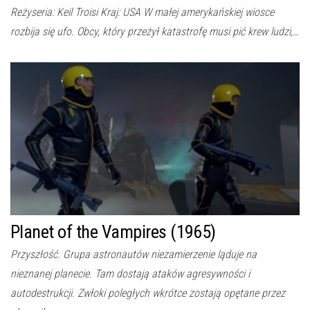
Reżyseria: Keil Troisi Kraj: USA W małej amerykańskiej wiosce
rozbija się ufo. Obcy, który przeżył katastrofę musi pić krew ludzi,…
Planet of the Vampires (1965)
Przyszłość. Grupa astronautów niezamierzenie ląduje na
nieznanej planecie. Tam dostają ataków agresywności i
autodestrukcji. Zwłoki poległych wkrótce zostają opętane przez