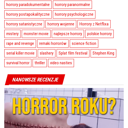
horrory paradokumentalne
horrory paranormalne
horrory postapokalityczne
horrory psychologiczne
horrory satanistyczne
horrory wojenne
Horrory z Netflixa
mistery
monster movie
najlepsze horrory
polskie horrory
rape and revenge
remaki horrorów
science fiction
serial killer movie
slashery
Splat film festival
Stephen King
survival horror
thriller
video nasties
NANOWSZE RECENZJE