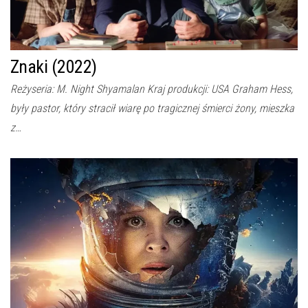
Znaki (2022)
Reżyseria: M. Night Shyamalan Kraj produkcji: USA Graham Hess,
były pastor, który stracił wiarę po tragicznej śmierci żony, mieszka
z…