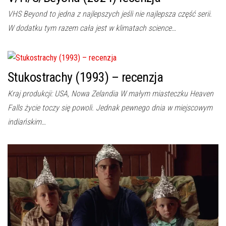
VHS Beyond to jedna z najlepszych jeśli nie najlepsza część serii.
W dodatku tym razem cała jest w klimatach science…
Stukostrachy (1993) – recenzja
Kraj produkcji: USA, Nowa Zelandia W małym miasteczku Heaven
Falls życie toczy się powoli. Jednak pewnego dnia w miejscowym
indiańskim…