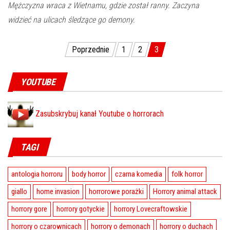
Mężczyzna wraca z Wietnamu, gdzie został ranny. Zaczyna
widzieć na ulicach śledzące go demony.
Poprzednie
1
2
3
Stronicowanie wpisów
YOUTUBE
Zasubskrybuj kanał Youtube o horrorach
TAGI
antologia horroru
body horror
czarna komedia
folk horror
giallo
home invasion
horrorowe porażki
Horrory animal attack
horrory gore
horrory gotyckie
horrory Lovecraftowskie
horrory o czarownicach
horrory o demonach
horrory o duchach