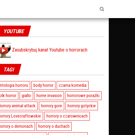
YOUTUBE
Zasubskrybuj kanał Youtube o horrorach
TAGI
ntologia horroru
body horror
czarna komedia
olk horror
giallo
home invasion
horrorowe porażki
orrory animal attack
horrory gore
horrory gotyckie
orrory Lovecraftowskie
horrory o czarownicach
orrory o demonach
horrory o duchach