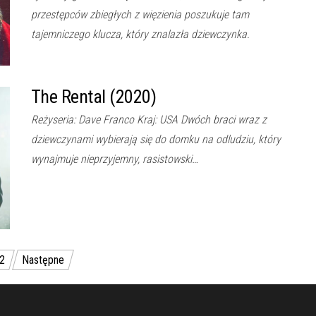
przestępców zbiegłych z więzienia poszukuje tam
tajemniczego klucza, który znalazła dziewczynka.
The Rental (2020)
Reżyseria: Dave Franco Kraj: USA Dwóch braci wraz z
dziewczynami wybierają się do domku na odludziu, który
wynajmuje nieprzyjemny, rasistowski…
2
Następne