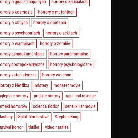
orrory o grupie znajomych
horrory o kanibalach
orrory o kosmosie
horrory o mutantach
orrory o obcych
horrory o opętaniu
orrory o psychopatach
horrory o sektach
orrory o wampirach
horrory o zombie
orrory paradokumentalne
horrory paranormalne
orrory postapokalityczne
horrory psychologiczne
orrory satanistyczne
horrory wojenne
orrory z Netflixa
mistery
monster movie
ajlepsze horrory
polskie horrory
rape and revenge
emaki horrorów
science fiction
serial killer movie
lashery
Splat film festival
Stephen King
urvival horror
thriller
video nasties