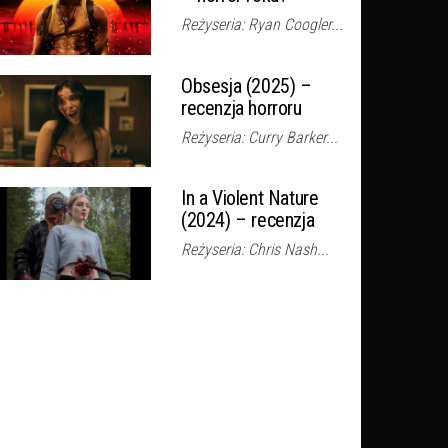
Reżyseria: Ryan Coogler...
Obsesja (2025) –
recenzja horroru
Reżyseria: Curry Barker...
In a Violent Nature
(2024) – recenzja
Reżyseria: Chris Nash...