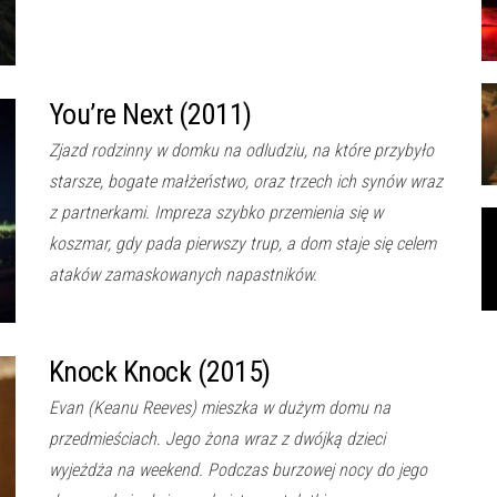
You’re Next (2011)
Zjazd rodzinny w domku na odludziu, na które przybyło
starsze, bogate małżeństwo, oraz trzech ich synów wraz
z partnerkami. Impreza szybko przemienia się w
koszmar, gdy pada pierwszy trup, a dom staje się celem
ataków zamaskowanych napastników.
Knock Knock (2015)
Evan (Keanu Reeves) mieszka w dużym domu na
przedmieściach. Jego żona wraz z dwójką dzieci
wyjeżdża na weekend. Podczas burzowej nocy do jego