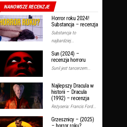
NANOWSZE RECENZJE
Horror roku 2024!
Substancja – recenzja
Substancja to
najbardziej...
Sun (2024) –
recenzja horroru
Sunil jest tancerzem...
Najlepszy Dracula w
historii – Dracula
(1992) – recenzja
Reżyseria: Francis Ford...
Grzesznicy – (2025)
– horror roku?