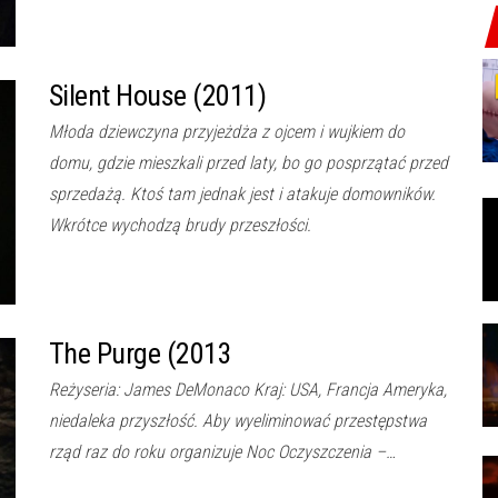
Silent House (2011)
Młoda dziewczyna przyjeżdża z ojcem i wujkiem do
domu, gdzie mieszkali przed laty, bo go posprzątać przed
sprzedażą. Ktoś tam jednak jest i atakuje domowników.
Wkrótce wychodzą brudy przeszłości.
The Purge (2013
Reżyseria: James DeMonaco Kraj: USA, Francja Ameryka,
niedaleka przyszłość. Aby wyeliminować przestępstwa
rząd raz do roku organizuje Noc Oczyszczenia –…