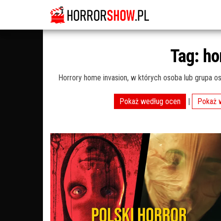
Tag:
ho
Horrory home invasion, w których osoba lub grupa os
Pokaż według ocen
|
Pokaż 