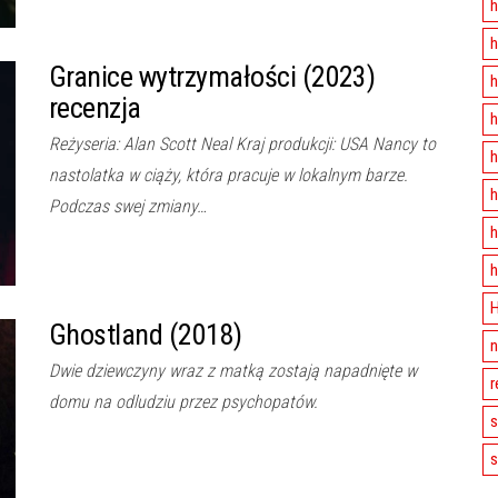
h
h
Granice wytrzymałości (2023)
h
recenzja
h
Reżyseria: Alan Scott Neal Kraj produkcji: USA Nancy to
h
nastolatka w ciąży, która pracuje w lokalnym barze.
h
Podczas swej zmiany…
h
h
H
Ghostland (2018)
n
Dwie dziewczyny wraz z matką zostają napadnięte w
r
domu na odludziu przez psychopatów.
s
s