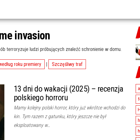
me invasion
ób terroryzuje ludzi próbujących znaleźć schronienie w domu.
według roku premiery
|
Szczęśliwy traf
13 dni do wakacji (2025) – recenzja
a
polskiego horroru
f
Mamy kolejny polski horror, który już wkrótce wchodzi do
H
kin. Tym razem z gatunku, który jeszcze nie był
h
eksploatowany w…
h