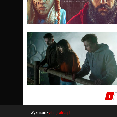
1
Stronicowanie wpisów
Wykonanie
zlapgrafika.pl