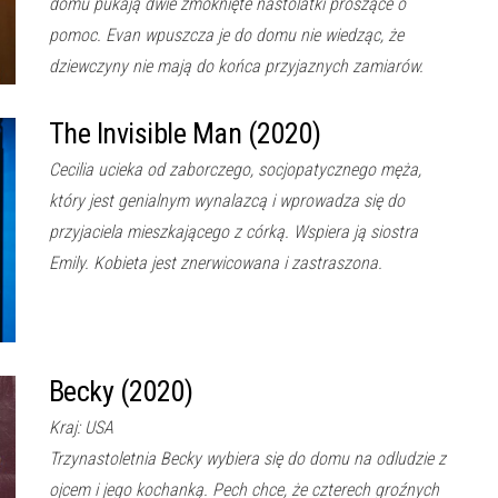
domu pukają dwie zmoknięte nastolatki proszące o
pomoc. Evan wpuszcza je do domu nie wiedząc, że
dziewczyny nie mają do końca przyjaznych zamiarów.
The Invisible Man (2020)
Cecilia ucieka od zaborczego, socjopatycznego męża,
który jest genialnym wynalazcą i wprowadza się do
przyjaciela mieszkającego z córką. Wspiera ją siostra
Emily. Kobieta jest znerwicowana i zastraszona.
Becky (2020)
Kraj: USA
Trzynastoletnia Becky wybiera się do domu na odludzie z
ojcem i jego kochanką. Pech chce, że czterech groźnych