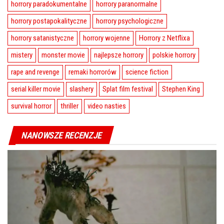
horrory paradokumentalne
horrory paranormalne
horrory postapokalityczne
horrory psychologiczne
horrory satanistyczne
horrory wojenne
Horrory z Netflixa
mistery
monster movie
najlepsze horrory
polskie horrory
rape and revenge
remaki horrorów
science fiction
serial killer movie
slashery
Splat film festival
Stephen King
survival horror
thriller
video nasties
NANOWSZE RECENZJE