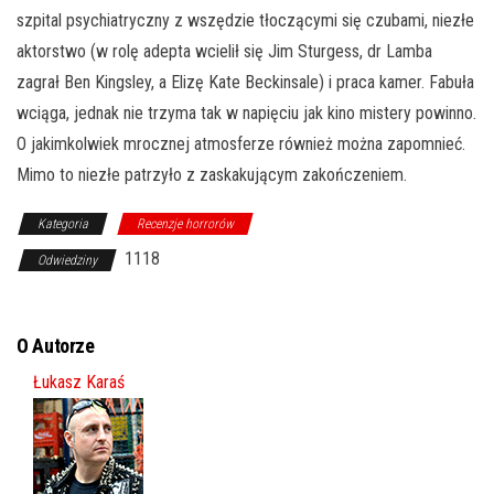
szpital p
sychiatryczny z wszędzie tłoczącymi się czubami, niezłe
aktorstwo (w rolę adepta wcielił się Jim Sturgess, dr Lamba
zagrał Ben Kingsley, a Elizę Kate Beckinsale) i praca kamer. Fabuła
wciąga, jednak nie trzyma tak w napięciu jak kino mistery powinno.
O jakimkolwiek mrocznej atmosferze również można zapomnieć.
Mimo to niezłe patrzyło z zaskakującym zakończeniem.
Kategoria
Recenzje horrorów
1118
Odwiedziny
O Autorze
Łukasz Karaś