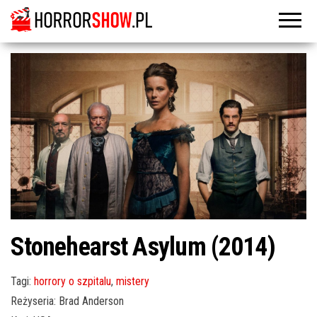
Stonehearst Asylum (2014)
Tagi:
horrory o szpitalu
,
mistery
Reżyseria: Brad Anderson