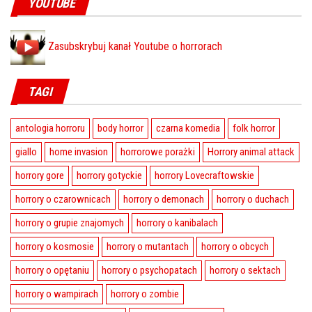
YOUTUBE
Zasubskrybuj kanał Youtube o horrorach
TAGI
antologia horroru
body horror
czarna komedia
folk horror
giallo
home invasion
horrorowe porażki
Horrory animal attack
horrory gore
horrory gotyckie
horrory Lovecraftowskie
horrory o czarownicach
horrory o demonach
horrory o duchach
horrory o grupie znajomych
horrory o kanibalach
horrory o kosmosie
horrory o mutantach
horrory o obcych
horrory o opętaniu
horrory o psychopatach
horrory o sektach
horrory o wampirach
horrory o zombie