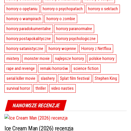
horrory o opętaniu
horrory o psychopatach
horrory o sektach
horrory o wampirach
horrory o zombie
horrory paradokumentalne
horrory paranormalne
horrory postapokalityczne
horrory psychologiczne
horrory satanistyczne
horrory wojenne
Horrory z Netflixa
mistery
monster movie
najlepsze horrory
polskie horrory
rape and revenge
remaki horrorów
science fiction
serial killer movie
slashery
Splat film festival
Stephen King
survival horror
thriller
video nasties
NANOWSZE RECENZJE
Ice Cream Man (2026) recenzja