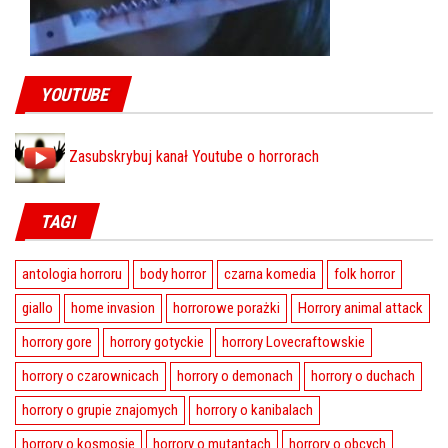
YOUTUBE
Zasubskrybuj kanał Youtube o horrorach
TAGI
antologia horroru
body horror
czarna komedia
folk horror
giallo
home invasion
horrorowe porażki
Horrory animal attack
horrory gore
horrory gotyckie
horrory Lovecraftowskie
horrory o czarownicach
horrory o demonach
horrory o duchach
horrory o grupie znajomych
horrory o kanibalach
horrory o kosmosie
horrory o mutantach
horrory o obcych