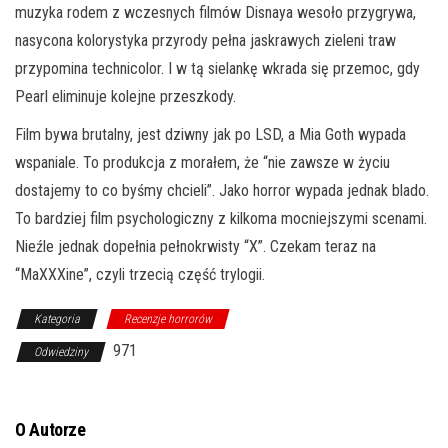
muzyka rodem z wczesnych filmów Disnaya wesoło przygrywa,
nasycona kolorystyka przyrody pełna jaskrawych zieleni traw
przypomina technicolor. I w tą sielankę wkrada się przemoc, gdy
Pearl eliminuje kolejne przeszkody.
Film bywa brutalny, jest dziwny jak po LSD, a Mia Goth wypada
wspaniale. To produkcja z morałem, że “nie zawsze w życiu
dostajemy to co byśmy chcieli”. Jako horror wypada jednak blado.
To bardziej film psychologiczny z kilkoma mocniejszymi scenami.
Nieźle jednak dopełnia pełnokrwisty “X”. Czekam teraz na
“MaXXXine”, czyli trzecią część trylogii.
Kategoria
Recenzje horrorów
971
Odwiedziny
O Autorze