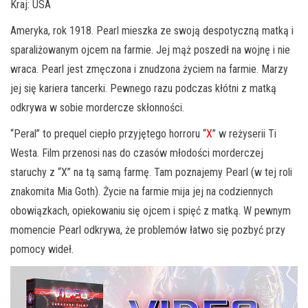
Kraj: USA
Ameryka, rok 1918. Pearl mieszka ze swoją despotyczną matką i
sparaliżowanym ojcem na farmie. Jej mąż poszedł na wojnę i nie
wraca. Pearl jest zmęczona i znudzona życiem na farmie. Marzy
jej się kariera tancerki. Pewnego razu podczas kłótni z matką
odkrywa w sobie mordercze skłonności.
“Peral” to prequel ciepło przyjętego horroru “
X
” w reżyserii Ti
Westa. Film przenosi nas do czasów młodości morderczej
staruchy z “X” na tą samą farmę. Tam poznajemy Pearl (w tej roli
znakomita Mia Goth). Życie na farmie mija jej na codziennych
obowiązkach, opiekowaniu się ojcem i spięć z matką. W pewnym
momencie Pearl odkrywa, że problemów łatwo się pozbyć przy
pomocy wideł.