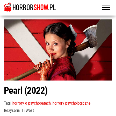
Pearl (2022)
Tagi:
horrory o psychopatach
,
horrory psychologiczne
Reżyseria: Ti West