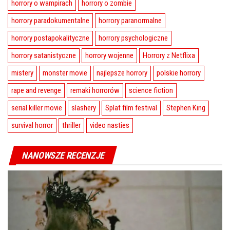
horrory o wampirach
horrory o zombie
horrory paradokumentalne
horrory paranormalne
horrory postapokalityczne
horrory psychologiczne
horrory satanistyczne
horrory wojenne
Horrory z Netflixa
mistery
monster movie
najlepsze horrory
polskie horrory
rape and revenge
remaki horrorów
science fiction
serial killer movie
slashery
Splat film festival
Stephen King
survival horror
thriller
video nasties
NANOWSZE RECENZJE