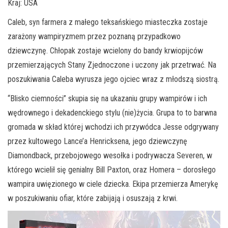
Kraj: USA
Caleb, syn farmera z małego teksańskiego miasteczka zostaje
zarażony wampiryzmem przez poznaną przypadkowo
dziewczynę. Chłopak zostaje wcielony do bandy krwiopijców
przemierzających Stany Zjednoczone i uczony jak przetrwać. Na
poszukiwania Caleba wyrusza jego ojciec wraz z młodszą siostrą.
“Blisko ciemności” skupia się na ukazaniu grupy wampirów i ich
wędrownego i dekadenckiego stylu (nie)życia. Grupa to to barwna
gromada w skład której wchodzi ich przywódca Jesse odgrywany
przez kultowego Lance’a Henricksena, jego dziewczynę
Diamondback, przebojowego wesołka i podrywacza Severen, w
którego wcielił się genialny Bill Paxton, oraz Homera – dorosłego
wampira uwięzionego w ciele dziecka. Ekipa przemierza Amerykę
w poszukiwaniu ofiar, które zabijają i osuszają z krwi.