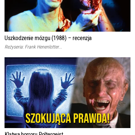
Uszkodzenie mózgu (1988) – recenzja
Reżyseria: Frank Henenlotter...
Klątwa horroru Poltergeist