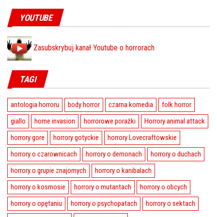
YOUTUBE
Zasubskrybuj kanał Youtube o horrorach
TAGI
antologia horroru
body horror
czarna komedia
folk horror
giallo
home invasion
horrorowe porażki
Horrory animal attack
horrory gore
horrory gotyckie
horrory Lovecraftowskie
horrory o czarownicach
horrory o demonach
horrory o duchach
horrory o grupie znajomych
horrory o kanibalach
horrory o kosmosie
horrory o mutantach
horrory o obcych
horrory o opętaniu
horrory o psychopatach
horrory o sektach