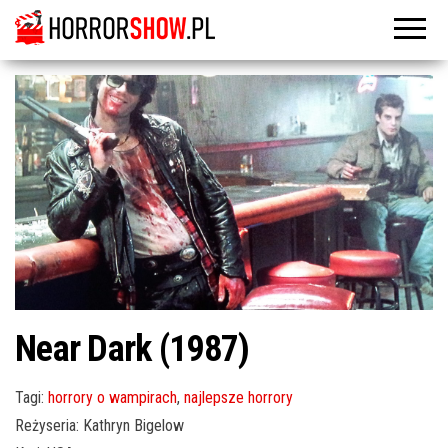
Near Dark (1987)
Tagi:
horrory o wampirach
,
najlepsze horrory
Reżyseria: Kathryn Bigelow