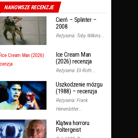
NANOWSZE RECENZJE
Cierń – Splinter –
2008
Reżyseria: Toby Wilkins...
Ice Cream Man
(2026) recenzja
Reżyseria: Eli Roth...
Uszkodzenie mózgu
(1988) – recenzja
Reżyseria: Frank
Henenlotter...
Klątwa horroru
Poltergeist