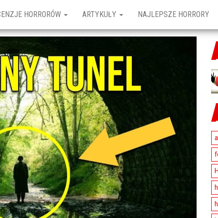
CENZJE HORRORÓW
ARTYKUŁY
NAJLEPSZE HORRORY
a
f
H
h
h