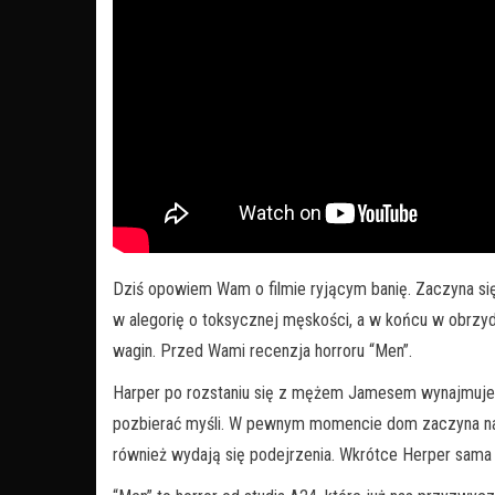
Dziś opowiem Wam o filmie ryjącym banię. Zaczyna się
w alegorię o toksycznej męskości, a w końcu w obrzyd
wagin. Przed Wami recenzja horroru “Men”.
Harper po rozstaniu się z mężem Jamesem wynajmuje 
pozbierać myśli. W pewnym momencie dom zaczyna nac
również wydają się podejrzenia. Wkrótce Herper sama