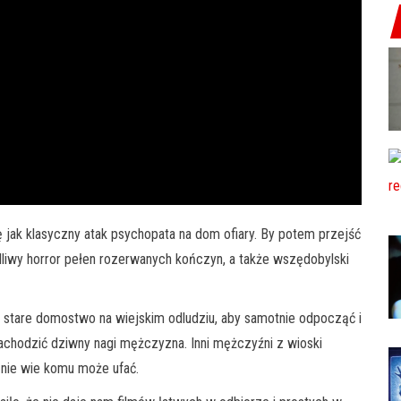
 jak klasyczny atak psychopata na dom ofiary. By potem przejść
liwy horror pełen rozerwanych kończyn, a także wszędobylski
stare domostwo na wiejskim odludziu, aby samotnie odpocząć i
hodzić dziwny nagi mężczyzna. Inni mężczyźni z wioski
 nie wie komu może ufać.