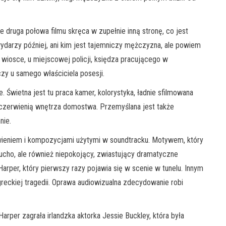
le druga połowa filmu skręca w zupełnie inną stronę, co jest
ydarzy później, ani kim jest tajemniczy mężczyzna, ale powiem
 wiosce, u miejscowej policji, księdza pracującego w
zy u samego właściciela posesji.
. Świetna jest tu praca kamer, kolorystyka, ładnie sfilmowana
ą czerwienią wnętrza domostwa. Przemyślana jest także
nie.
owieniem i kompozycjami użytymi w soundtracku. Motywem, który
 ucho, ale również niepokojący, zwiastujący dramatyczne
rper, który pierwszy razy pojawia się w scenie w tunelu. Innym
eckiej tragedii. Oprawa audiowizualna zdecydowanie robi
rper zagrała irlandzka aktorka Jessie Buckley, która była