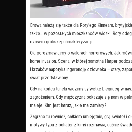
Brawa należą się także dla Rory’ego Kinneara, brytyjskie
także… w pozostałych mieszkańców wioski. Rory odegrał 
czasem grubszej charakteryzacji.
Ok, porozmawiajmy o walorach horrorowych. Jak mówi
home invasion. Scena, w której samotna Harper podcza
i krzaków napotyka ingerencję człowieka – stary, zapom
świat przedstawiony.
Gdy na końcu tunelu widzimy sylwetkę biegnącą w na
zagrożeniem. Gdy mężczyzna pokazuje się nam w pełnej
maleje. Kim jest intruz, jakie ma zamiary?
Zagrano tu również, całkiem umiejętnie, grą świateł i c
motywy typu z bohater z kimś rozmawia, gaśnie światło,