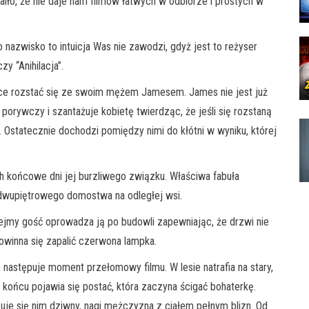
aiło, że nie daje nam filmów łatwych w odbiorze i prostych w
 nazwisko to intuicja Was nie zawodzi, gdyż jest to reżyser
zy “Anihilacja”.
hce rozstać się ze swoim mężem Jamesem. James nie jest już
porywczy i szantażuje kobietę twierdząc, że jeśli się rozstaną
. Ostatecznie dochodzi pomiędzy nimi do kłótni w wyniku, której
h końcowe dni jej burzliwego związku. Właściwa fabuła
dwupiętrowego domostwa na odległej wsi.
zejmy gość oprowadza ją po budowli zapewniając, że drzwi nie
owinna się zapalić czerwona lampka.
następuje moment przełomowy filmu. W lesie natrafia na stary,
końcu pojawia się postać, która zaczyna ścigać bohaterkę.
e się nim dziwny, nagi mężczyzna z ciałem pełnym blizn. Od