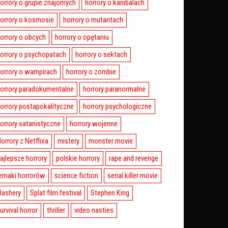
orrory o grupie znajomych
horrory o kanibalach
orrory o kosmosie
horrory o mutantach
orrory o obcych
horrory o opętaniu
orrory o psychopatach
horrory o sektach
orrory o wampirach
horrory o zombie
orrory paradokumentalne
horrory paranormalne
orrory postapokalityczne
horrory psychologiczne
orrory satanistyczne
horrory wojenne
orrory z Netflixa
mistery
monster movie
ajlepsze horrory
polskie horrory
rape and revenge
emaki horrorów
science fiction
serial killer movie
lashery
Splat film festival
Stephen King
urvival horror
thriller
video nasties