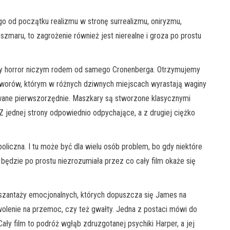
ego od początku realizmu w stronę surrealizmu, oniryzmu,
oszmaru, to zagrożenie również jest nierealne i groza po prostu
body horror niczym rodem od samego Cronenberga. Otrzymujemy
worów, którym w różnych dziwnych miejscach wyrastają waginy
owane pierwszorzędnie. Maszkary są stworzone klasycznymi
Z jednej strony odpowiednio odpychające, a z drugiej ciężko
liczna. I tu może być dla wielu osób problem, bo gdy niektóre
 będzie po prostu niezrozumiała przez co cały film okaże się
szantaży emocjonalnych, których dopuszcza się James na
olenie na przemoc, czy też gwałty. Jedna z postaci mówi do
Cały film to podróż wgłąb zdruzgotanej psychiki Harper, a jej