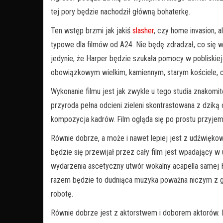
tej pory będzie nachodził główną bohaterkę.
Ten wstęp brzmi jak jakiś
slasher
, czy home invasion, a
typowe dla filmów od A24. Nie będę zdradzał, co się w
jedynie, że Harper będzie szukała pomocy w pobliskiej
obowiązkowym wielkim, kamiennym, starym kościele, c
Wykonanie filmu jest jak zwykle u tego studia znakomite
przyroda pełna odcieni zieleni skontrastowana z dzik
kompozycja kadrów. Film ogląda się po prostu przyjem
Równie dobrze, a może i nawet lepiej jest z udźwięk
będzie się przewijał przez cały film jest wpadający w
wydarzenia ascetyczny utwór wokalny acapella samej Ha
razem będzie to dudniąca muzyka poważna niczym z gr
robotę.
Równie dobrze jest z aktorstwem i doborem aktorów. Ha