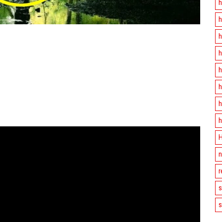
h
h
h
h
h
h
h
h
H
n
r
s
s