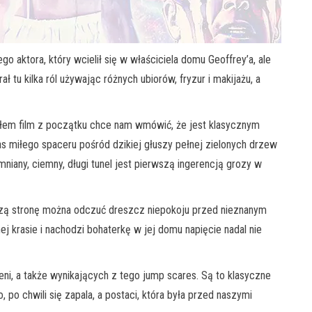
go aktora, który wcielił się w właściciela domu Geoffrey’a, ale
tu kilka ról używając różnych ubiorów, fryzur i makijażu, a
łem film z początku chce nam wmówić, że jest klasycznym
s miłego spaceru pośród dzikiej głuszy pełnej zielonych drzew
niany, ciemny, długi tunel jest pierwszą ingerencją grozy w
szą stronę można odczuć dreszcz niepokoju przed nieznanym
 krasie i nachodzi bohaterkę w jej domu napięcie nadal nie
ieni, a także wynikających z tego jump scares. Są to klasyczne
 po chwili się zapala, a postaci, która była przed naszymi