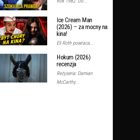
Rok 1982. Do...
Ice Cream Man
(2026) – za mocny na
kina!
Eli Roth powraca...
Hokum (2026)
recenzja
Reżyseria: Damian
McCarthy...