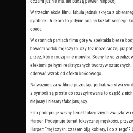
oczami już nie ma, ale budzą pewien niepokój.
W trzecim akcie filmu, fabuła jednak skręca z obieran
symboliki. A skoro to jedynie coś na kształt sennego k
opada.
W ostatnich partiach filmu górę w spektaklu bierze 
bowiem widok mężczyzn, czy też może raczej już pot
przez, które rodzą inne monstra. Sceny te są zrealiz
efektami pełnymi realistycznych tworzyw sztucznych. 
oderwać wzrok od efektu końcowego.
Najważniejsza w filmie pozostaje jednak warstwa symbo
z symboli są proste do rozszyfrowania to część z nich
niejasny i niesatysfakcjonujący.
Film podejmuje ważny temat toksycznych związków i 
Harper. Podejmuje temat toksycznej męskości, przyzw
Harper: “mężczyźni czasem biją kobiety, i co z tego”? 