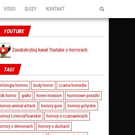
VIDEO
QUIZY
KONTAKT
YOUTUBE
Zasubskrybuj kanał Youtube o horrorach
TAGI
ntologia horroru
body horror
czarna komedia
olk horror
giallo
home invasion
horrorowe porażki
orrory animal attack
horrory gore
horrory gotyckie
orrory Lovecraftowskie
horrory o czarownicach
orrory o demonach
horrory o duchach