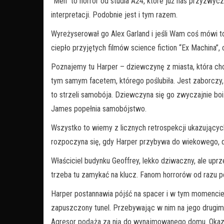
“Men” to horror od studia A24, które już nas przyzwycz
interpretacji. Podobnie jest i tym razem.
Wyreżyserował go Alex Garland i jeśli Wam coś mówi to
ciepło przyjętych filmów science fiction “Ex Machina”, c
Poznajemy tu Harper – dziewczynę z miasta, która c
tym samym facetem, którego poślubiła. Jest zaborczy, 
to strzeli samobója. Dziewczyna się go zwyczajnie boi
James popełnia samobójstwo.
Wszystko to wiemy z licznych retrospekcji ukazującyc
rozpoczyna się, gdy Harper przybywa do wiekowego, 
Właściciel budynku Geoffrey, lekko dziwaczny, ale upr
trzeba tu zamykać na klucz. Fanom horrorów od razu p
Harper postannawia pójść na spacer i w tym momencie 
zapuszczony tunel. Przebywając w nim na jego drugim 
Agresor podąża za nią do wynajmowanego domu. Okazuj