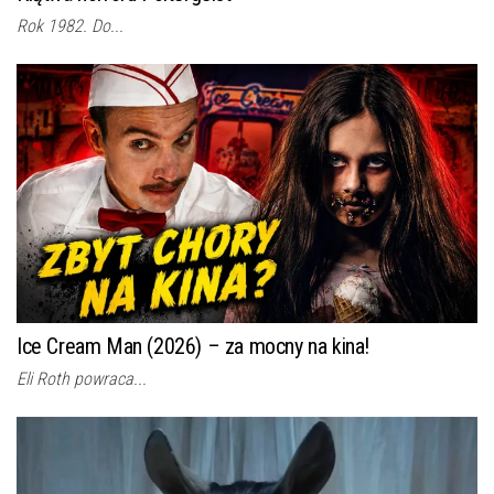
Rok 1982. Do...
Ice Cream Man (2026) – za mocny na kina!
Eli Roth powraca...