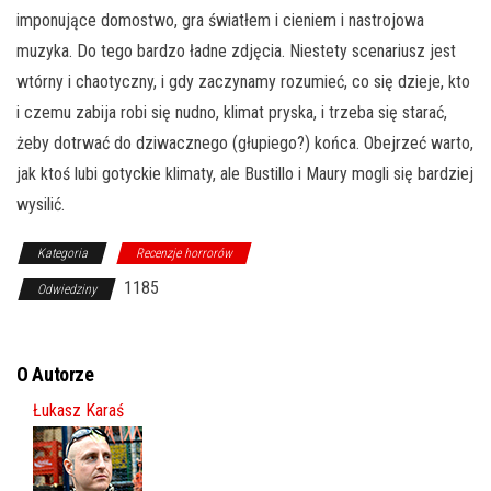
imponujące domostwo, gra światłem i cieniem i na
strojowa
muzyka. Do tego bardzo ładne zdjęcia. Niestety scenariusz jest
wtórny i chaotyczny, i gdy zaczynamy rozumieć, co się dzieje, kto
i czemu zabija robi się nudno, klimat pryska, i trzeba się starać,
żeby dotrwać do dziwacznego (głupiego?) końca. Obejrzeć warto,
jak ktoś lubi gotyckie klimaty, ale Bustillo i Maury mogli się bardziej
wysilić.
Kategoria
Recenzje horrorów
1185
Odwiedziny
O Autorze
Łukasz Karaś