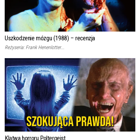
Uszkodzenie mózgu (1988) – recenzja
Reżyseria: Frank Henenlotter...
Klątwa horroru Poltergeist