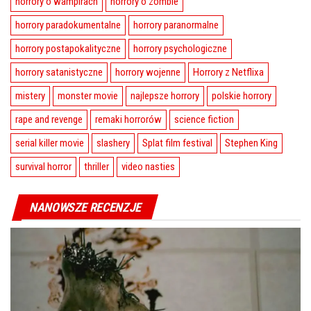
horrory o wampirach
horrory o zombie
horrory paradokumentalne
horrory paranormalne
horrory postapokalityczne
horrory psychologiczne
horrory satanistyczne
horrory wojenne
Horrory z Netflixa
mistery
monster movie
najlepsze horrory
polskie horrory
rape and revenge
remaki horrorów
science fiction
serial killer movie
slashery
Splat film festival
Stephen King
survival horror
thriller
video nasties
NANOWSZE RECENZJE