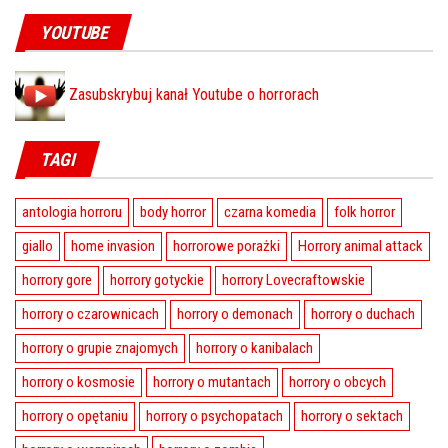
YOUTUBE
Zasubskrybuj kanał Youtube o horrorach
TAGI
antologia horroru
body horror
czarna komedia
folk horror
giallo
home invasion
horrorowe porażki
Horrory animal attack
horrory gore
horrory gotyckie
horrory Lovecraftowskie
horrory o czarownicach
horrory o demonach
horrory o duchach
horrory o grupie znajomych
horrory o kanibalach
horrory o kosmosie
horrory o mutantach
horrory o obcych
horrory o opętaniu
horrory o psychopatach
horrory o sektach