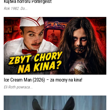
Klątwa horroru Poltergeist
Rok 1982. Do...
Ice Cream Man (2026) – za mocny na kina!
Eli Roth powraca...