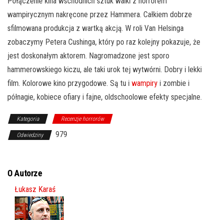
Połączenie kina wschodnich sztuk walki z horrorem
wampirycznym nakręcone przez Hammera. Całkiem dobrze
sfilmowana produkcja z wartką akcją. W roli Van Helsinga
zobaczymy Petera Cushinga, który po raz kolejny pokazuje, że
jest doskonałym aktorem. Nagromadzone jest sporo
hammerowskiego kiczu, ale taki urok tej wytwórni. Dobry i lekki
film. Kolorowe kino przygodowe. Są tu i
wampiry
i zombie i
półnagie, kobiece ofiary i fajne, oldschoolowe efekty specjalne.
Kategoria
Recenzje horrorów
979
Odwiedziny
O Autorze
Łukasz Karaś