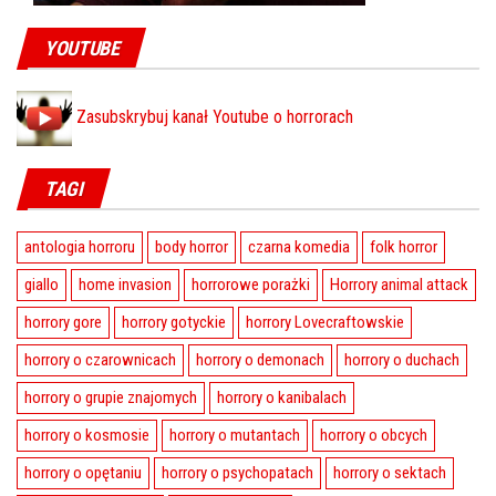
YOUTUBE
Zasubskrybuj kanał Youtube o horrorach
TAGI
antologia horroru
body horror
czarna komedia
folk horror
giallo
home invasion
horrorowe porażki
Horrory animal attack
horrory gore
horrory gotyckie
horrory Lovecraftowskie
horrory o czarownicach
horrory o demonach
horrory o duchach
horrory o grupie znajomych
horrory o kanibalach
horrory o kosmosie
horrory o mutantach
horrory o obcych
horrory o opętaniu
horrory o psychopatach
horrory o sektach