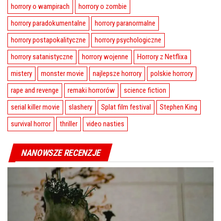
horrory o wampirach
horrory o zombie
horrory paradokumentalne
horrory paranormalne
horrory postapokalityczne
horrory psychologiczne
horrory satanistyczne
horrory wojenne
Horrory z Netflixa
mistery
monster movie
najlepsze horrory
polskie horrory
rape and revenge
remaki horrorów
science fiction
serial killer movie
slashery
Splat film festival
Stephen King
survival horror
thriller
video nasties
NANOWSZE RECENZJE