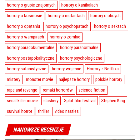
horrory o grupie znajomych
horrory o kanibalach
horrory o kosmosie
horrory o mutantach
horrory o obcych
horrory o opętaniu
horrory o psychopatach
horrory o sektach
horrory o wampirach
horrory o zombie
horrory paradokumentalne
horrory paranormalne
horrory postapokalityczne
horrory psychologiczne
horrory satanistyczne
horrory wojenne
Horrory z Netflixa
mistery
monster movie
najlepsze horrory
polskie horrory
rape and revenge
remaki horrorów
science fiction
serial killer movie
slashery
Splat film festival
Stephen King
survival horror
thriller
video nasties
NANOWSZE RECENZJE