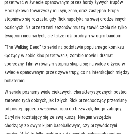
przetrwać w świecie opanowanym przez hordy żywych trupów.
Początkowo towarzyszy mu syn, żona, oraz zastępca. Grupa
stopniowo się rozrasta, gdy Rick napotyka na swej drodze innych
ocalonych. Na przestrzeni sezonów muszą stawić czoła nie tylko
tysiącom nieumarłych, ale także różnorodnym wrogim bandom.
“The Walking Dead” to serial na podstawie popularnego komiksu
łączący w sobie kino przetrwania, zombie movie i dramat
społeczny. Film w równym stopniu skupia się na walce o życie w
świecie opanowanym przez żywe trupy, co na interakcjach między
bohaterami.
W serialu poznamy wiele ciekawych, charakterystycznych postaci
zarówno tych dobrych, jak i złych. Rick przechodzący przemianę
od postępującego właściwie ojca do bezwzględnego zabójcy.
Daryl nie rozstający się ze swą kuszą. Neegan wszędzie
chodzący ze swym kijem baseballowym, czy przywódczyni
zombie “Alfa” to tylko niektóre z dziesiątek ciekawych postaci.