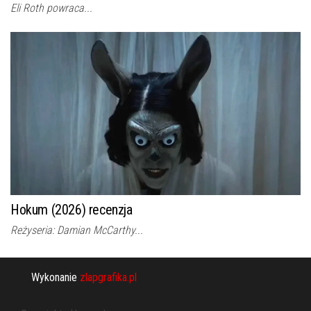
Eli Roth powraca...
Hokum (2026) recenzja
Reżyseria: Damian McCarthy...
Wykonanie
zlapgrafika.pl