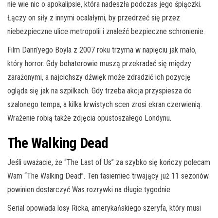
nie wie nic o apokalipsie, która nadeszła podczas jego śpiączki.
Łączy on siły z innymi ocalałymi, by przedrzeć się przez
niebezpieczne ulice metropolii i znaleźć bezpieczne schronienie.
Film Dann’yego Boyla z 2007 roku trzyma w napięciu jak mało,
który horror. Gdy bohaterowie muszą przekradać się między
zarażonymi, a najcichszy dźwięk może zdradzić ich pozycję
ogląda się jak na szpilkach. Gdy trzeba akcja przyspiesza do
szalonego tempa, a kilka krwistych scen zrosi ekran czerwienią.
Wrażenie robią także zdjęcia opustoszałego Londynu.
The Walking Dead
Jeśli uważacie, że “The Last of Us” za szybko się kończy polecam
Wam “The Walking Dead”. Ten tasiemiec trwający już 11 sezonów
powinien dostarczyć Was rozrywki na długie tygodnie.
Serial opowiada losy Ricka, amerykańskiego szeryfa, który musi