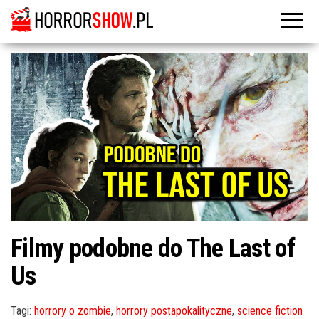
Filmy podobne do The Last of
Us
Tagi:
horrory o zombie
,
horrory postapokalityczne
,
science fiction