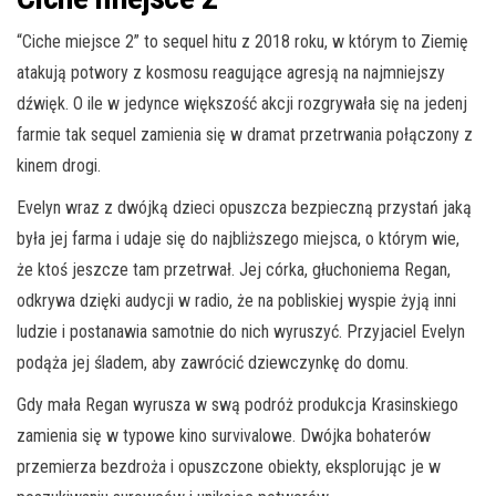
“Ciche miejsce 2” to sequel hitu z 2018 roku, w którym to Ziemię
atakują potwory z kosmosu reagujące agresją na najmniejszy
dźwięk. O ile w jedynce większość akcji rozgrywała się na jedenj
farmie tak sequel zamienia się w dramat przetrwania połączony z
kinem drogi.
Evelyn wraz z dwójką dzieci opuszcza bezpieczną przystań jaką
była jej farma i udaje się do najbliższego miejsca, o którym wie,
że ktoś jeszcze tam przetrwał. Jej córka, głuchoniema Regan,
odkrywa dzięki audycji w radio, że na pobliskiej wyspie żyją inni
ludzie i postanawia samotnie do nich wyruszyć. Przyjaciel Evelyn
podąża jej śladem, aby zawrócić dziewczynkę do domu.
Gdy mała Regan wyrusza w swą podróż produkcja Krasinskiego
zamienia się w typowe kino survivalowe. Dwójka bohaterów
przemierza bezdroża i opuszczone obiekty, eksplorując je w