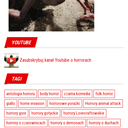
YOUTUBE
Zasubskrybuj kanał Youtube o horrorach
TAGI
antologia horroru
body horror
czarna komedia
folk horror
giallo
home invasion
horrorowe porażki
Horrory animal attack
horrory gore
horrory gotyckie
horrory Lovecraftowskie
horrory o czarownicach
horrory o demonach
horrory o duchach