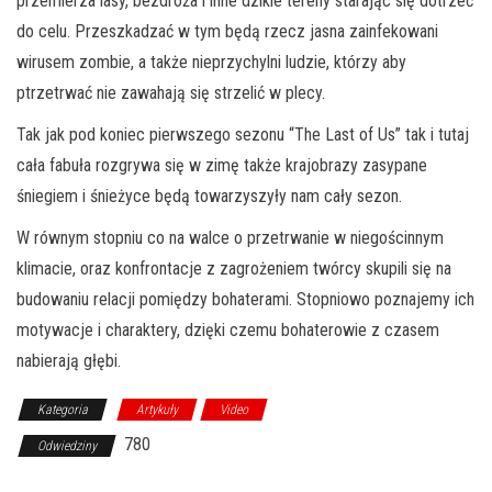
przemierza lasy, bezdroża i inne dzikie tereny starając się dotrzeć
do celu. Przeszkadzać w tym będą rzecz jasna zainfekowani
wirusem zombie, a także nieprzychylni ludzie, którzy aby
ptrzetrwać nie zawahają się strzelić w plecy.
Tak jak pod koniec pierwszego sezonu “The Last of Us” tak i tutaj
cała fabuła rozgrywa się w zimę także krajobrazy zasypane
śniegiem i śnieżyce będą towarzyszyły nam cały sezon.
W równym stopniu co na walce o przetrwanie w niegościnnym
klimacie, oraz konfrontacje z zagrożeniem twórcy skupili się na
budowaniu relacji pomiędzy bohaterami. Stopniowo poznajemy ich
motywacje i charaktery, dzięki czemu bohaterowie z czasem
nabierają głębi.
Kategoria
Artykuły
Video
780
Odwiedziny