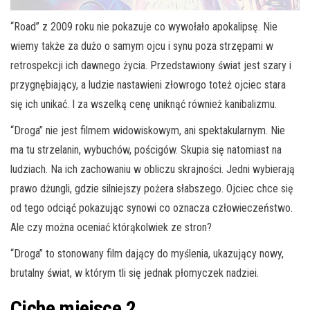
“Road” z 2009 roku nie pokazuje co wywołało apokalipsę. Nie
wiemy także za dużo o samym ojcu i synu poza strzępami w
retrospekcji ich dawnego życia. Przedstawiony świat jest szary i
przygnębiający, a ludzie nastawieni złowrogo toteż ojciec stara
się ich unikać. I za wszelką cenę uniknąć również kanibalizmu.
“Droga” nie jest filmem widowiskowym, ani spektakularnym. Nie
ma tu strzelanin, wybuchów, pościgów. Skupia się natomiast na
ludziach. Na ich zachowaniu w obliczu skrajności. Jedni wybierają
prawo dżungli, gdzie silniejszy pożera słabszego. Ojciec chce się
od tego odciąć pokazując synowi co oznacza człowieczeństwo.
Ale czy można oceniać którąkolwiek ze stron?
“Droga” to stonowany film dający do myślenia, ukazujący nowy,
brutalny świat, w którym tli się jednak płomyczek nadziei.
Ciche miejsce 2