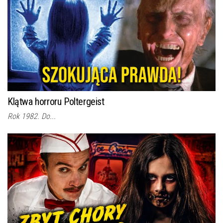
Klątwa horroru Poltergeist
Rok 1982. Do...