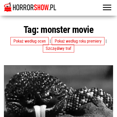
Tag:
monster movie
Pokaż według ocen
|
Pokaż według roku premiery
|
Szczęśliwy traf