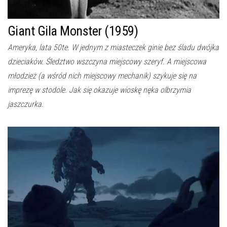
Giant Gila Monster (1959)
Ameryka, lata 50te. W jednym z miasteczek ginie bez śladu dwójka
dzieciaków. Śledztwo wszczyna miejscowy szeryf. A miejscowa
młodzież (a wśród nich miejscowy mechanik) szykuje się na
imprezę w stodole. Jak się okazuje wioskę nęka olbrzymia
jaszczurka.