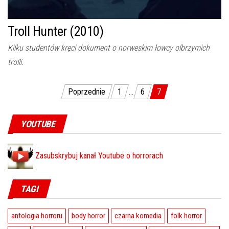
Troll Hunter (2010)
Kilku studentów kręci dokument o norweskim łowcy olbrzymich
trolli.
Poprzednie
1
…
6
7
Stronicowanie wpisów
YOUTUBE
Zasubskrybuj kanał Youtube o horrorach
TAGI
antologia horroru
body horror
czarna komedia
folk horror