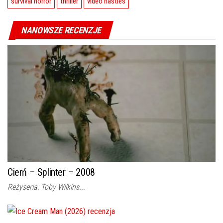
survival horror
thriller
video nasties
NANOWSZE RECENZJE
Cierń – Splinter – 2008
Reżyseria: Toby Wilkins...