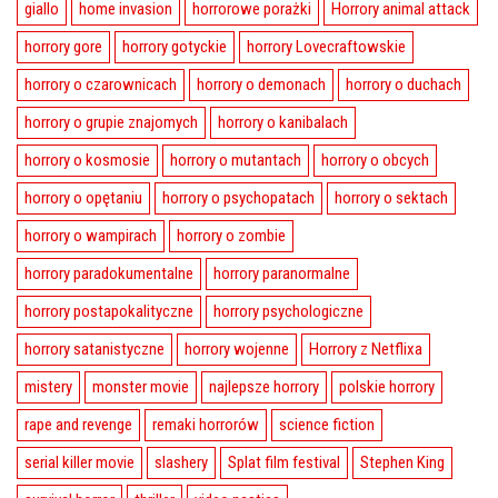
giallo
home invasion
horrorowe porażki
Horrory animal attack
horrory gore
horrory gotyckie
horrory Lovecraftowskie
horrory o czarownicach
horrory o demonach
horrory o duchach
horrory o grupie znajomych
horrory o kanibalach
horrory o kosmosie
horrory o mutantach
horrory o obcych
horrory o opętaniu
horrory o psychopatach
horrory o sektach
horrory o wampirach
horrory o zombie
horrory paradokumentalne
horrory paranormalne
horrory postapokalityczne
horrory psychologiczne
horrory satanistyczne
horrory wojenne
Horrory z Netflixa
mistery
monster movie
najlepsze horrory
polskie horrory
rape and revenge
remaki horrorów
science fiction
serial killer movie
slashery
Splat film festival
Stephen King