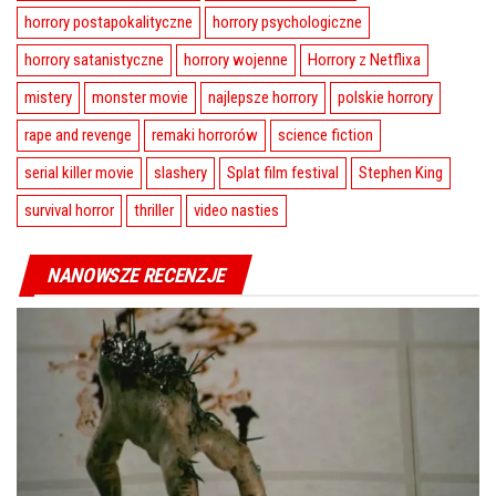
horrory postapokalityczne
horrory psychologiczne
horrory satanistyczne
horrory wojenne
Horrory z Netflixa
mistery
monster movie
najlepsze horrory
polskie horrory
rape and revenge
remaki horrorów
science fiction
serial killer movie
slashery
Splat film festival
Stephen King
survival horror
thriller
video nasties
NANOWSZE RECENZJE