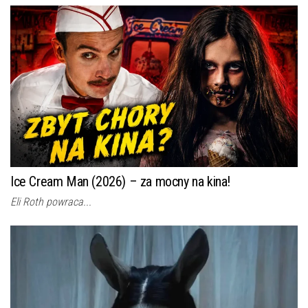
Ice Cream Man (2026) – za mocny na kina!
Eli Roth powraca...