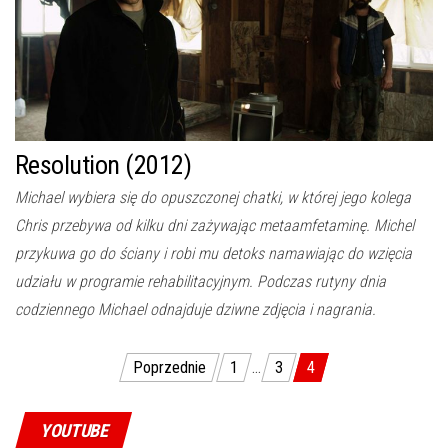
Resolution (2012)
Michael wybiera się do opuszczonej chatki, w której jego kolega
Chris przebywa od kilku dni zażywając metaamfetaminę. Michel
przykuwa go do ściany i robi mu detoks namawiając do wzięcia
udziału w programie rehabilitacyjnym. Podczas rutyny dnia
codziennego Michael odnajduje dziwne zdjęcia i nagrania.
Poprzednie
1
…
3
4
Stronicowanie wpisów
YOUTUBE