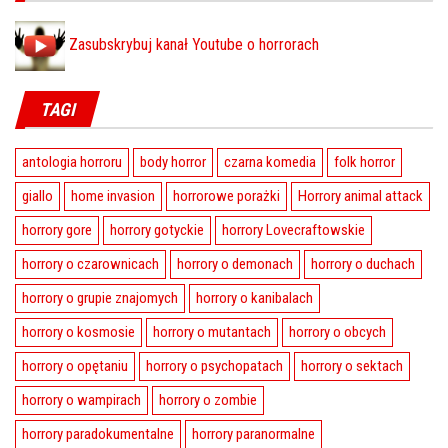
Zasubskrybuj kanał Youtube o horrorach
TAGI
antologia horroru
body horror
czarna komedia
folk horror
giallo
home invasion
horrorowe porażki
Horrory animal attack
horrory gore
horrory gotyckie
horrory Lovecraftowskie
horrory o czarownicach
horrory o demonach
horrory o duchach
horrory o grupie znajomych
horrory o kanibalach
horrory o kosmosie
horrory o mutantach
horrory o obcych
horrory o opętaniu
horrory o psychopatach
horrory o sektach
horrory o wampirach
horrory o zombie
horrory paradokumentalne
horrory paranormalne