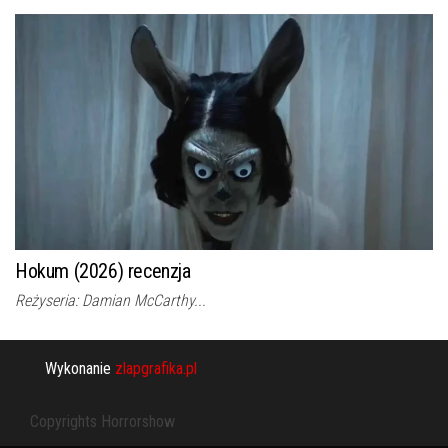
Hokum (2026) recenzja
Reżyseria: Damian McCarthy...
Wykonanie
zlapgrafika.pl
Copyrights Horrorshow