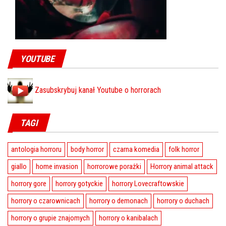
YOUTUBE
Zasubskrybuj kanał Youtube o horrorach
TAGI
antologia horroru
body horror
czarna komedia
folk horror
giallo
home invasion
horrorowe porażki
Horrory animal attack
horrory gore
horrory gotyckie
horrory Lovecraftowskie
horrory o czarownicach
horrory o demonach
horrory o duchach
horrory o grupie znajomych
horrory o kanibalach