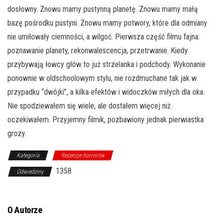
dosłowny. Znowu mam
y pustynną planetę. Znowu mamy małą
bazę pośrodku pustyni. Znowu mamy potwory, które dla odmiany
nie umiłowały ciemności, a wilgoć. Pierwsza część filmu fajna:
poznawanie planety, rekonwalescencja, przetrwanie. Kiedy
przybywają łowcy głów to już strzelanka i podchody. Wykonanie
ponownie w oldschoolowym stylu, nie rozdmuchane tak jak w
przypadku “dwójki”, a kilka efektów i widoczków miłych dla oka.
Nie spodziewałem się wiele, ale dostałem więcej niż
oczekiwałem. Przyjemny filmik, pozbawiony jednak pierwiastka
grozy.
Kategoria
Recenzje horrorów
1358
Odwiedziny
O Autorze