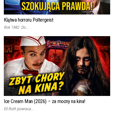
Klątwa horroru Poltergeist
Rok 1982. Do...
Ice Cream Man (2026) – za mocny na kina!
Eli Roth powraca...