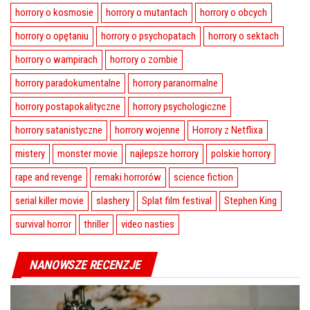
horrory o kosmosie
horrory o mutantach
horrory o obcych
horrory o opętaniu
horrory o psychopatach
horrory o sektach
horrory o wampirach
horrory o zombie
horrory paradokumentalne
horrory paranormalne
horrory postapokalityczne
horrory psychologiczne
horrory satanistyczne
horrory wojenne
Horrory z Netflixa
mistery
monster movie
najlepsze horrory
polskie horrory
rape and revenge
remaki horrorów
science fiction
serial killer movie
slashery
Splat film festival
Stephen King
survival horror
thriller
video nasties
NANOWSZE RECENZJE