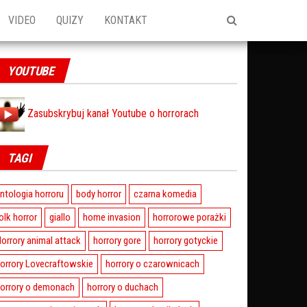
VIDEO
QUIZY
KONTAKT
YOUTUBE
Zasubskrybuj kanał Youtube o horrorach
TAGI
ntologia horroru
body horror
czarna komedia
olk horror
giallo
home invasion
horrorowe porażki
orrory animal attack
horrory gore
horrory gotyckie
orrory Lovecraftowskie
horrory o czarownicach
orrory o demonach
horrory o duchach