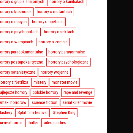
orrory o grupie znajomych
horrory o kanibalach
orrory o kosmosie
horrory o mutantach
orrory o obcych
horrory o opętaniu
orrory o psychopatach
horrory o sektach
orrory o wampirach
horrory o zombie
orrory paradokumentalne
horrory paranormalne
orrory postapokalityczne
horrory psychologiczne
orrory satanistyczne
horrory wojenne
orrory z Netflixa
mistery
monster movie
ajlepsze horrory
polskie horrory
rape and revenge
emaki horrorów
science fiction
serial killer movie
lashery
Splat film festival
Stephen King
urvival horror
thriller
video nasties