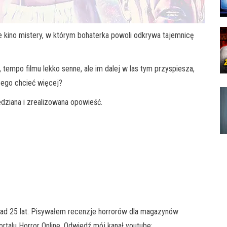
, ale kino mistery, w którym bohaterka powoli odkrywa tajemnicę
 tempo filmu lekko senne, ale im dalej w las tym przyspiesza,
zego chcieć więcej?
dziana i zrealizowana opowieść.
ad 25 lat. Pisywałem recenzje horrorów dla magazynów
portalu Horror Online. Odwiedź mój kanał youtube: