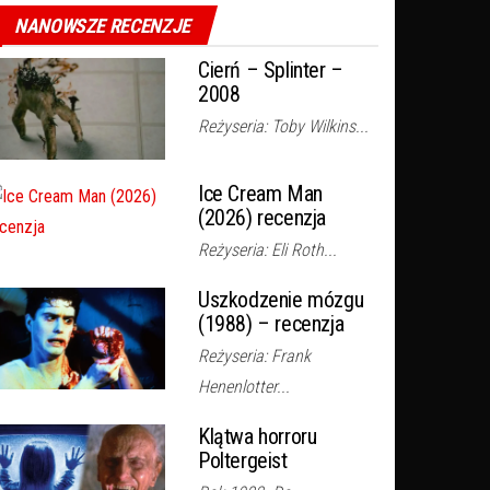
NANOWSZE RECENZJE
Cierń – Splinter –
2008
Reżyseria: Toby Wilkins...
Ice Cream Man
(2026) recenzja
Reżyseria: Eli Roth...
Uszkodzenie mózgu
(1988) – recenzja
Reżyseria: Frank
Henenlotter...
Klątwa horroru
Poltergeist