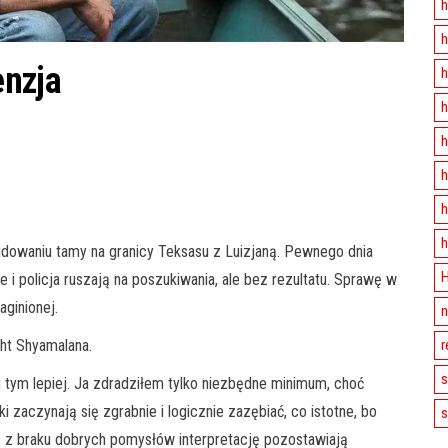
h
h
enzja
h
h
h
h
h
h
udowaniu tamy na granicy Teksasu z Luizjaną. Pewnego dnia
H
 i policja ruszają na poszukiwania, ale bez rezultatu. Sprawę w
aginionej.
n
r
ht Shyamalana.
s
u tym lepiej. Ja zdradziłem tylko niezbędne minimum, choć
 zaczynają się zgrabnie i logicznie zazębiać, co istotne, bo
s
 z braku dobrych pomysłów interpretację pozostawiają