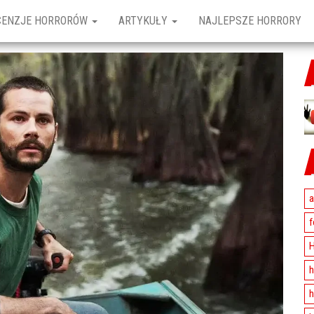
CENZJE HORRORÓW
ARTYKUŁY
NAJLEPSZE HORRORY
a
f
H
h
h