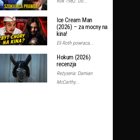
Rok 1982. Do...
Ice Cream Man
(2026) – za mocny na
kina!
Eli Roth powraca...
Hokum (2026)
recenzja
Reżyseria: Damian
McCarthy...