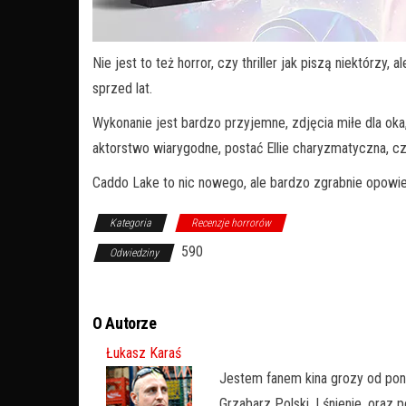
Nie jest to też horror, czy thriller jak piszą niektórzy
sprzed lat.
Wykonanie jest bardzo przyjemne, zdjęcia miłe dla oka,
aktorstwo wiarygodne, postać Ellie charyzmatyczna, c
Caddo Lake to nic nowego, ale bardzo zgrabnie opowie
Kategoria
Recenzje horrorów
590
Odwiedziny
O Autorze
Łukasz Karaś
Jestem fanem kina grozy od pon
Grzabarz Polski, Lśnienie, oraz 