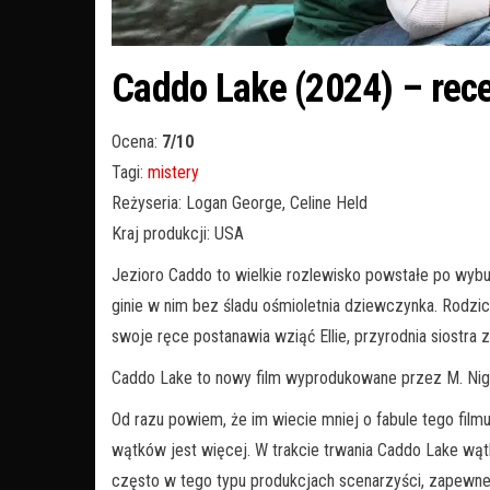
Caddo Lake (2024) – rec
Ocena:
7/10
Tagi:
mistery
Reżyseria: Logan George, Celine Held
Kraj produkcji: USA
Jezioro Caddo to wielkie rozlewisko powstałe po wyb
ginie w nim bez śladu ośmioletnia dziewczynka. Rodzice
swoje ręce postanawia wziąć Ellie, przyrodnia siostra z
Caddo Lake to nowy film wyprodukowane przez M. Nig
Od razu powiem, że im wiecie mniej o fabule tego film
wątków jest więcej. W trakcie trwania Caddo Lake wątki
często w tego typu produkcjach scenarzyści, zapewne