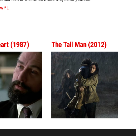
howPL
art (1987)
The Tall Man (2012)