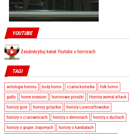
YOUTUBE
Zasubskrybuj kanał Youtube o horrorach
TAGI
antologia horroru
body horror
czarna komedia
folk horror
giallo
home invasion
horrorowe porażki
Horrory animal attack
horrory gore
horrory gotyckie
horrory Lovecraftowskie
horrory o czarownicach
horrory o demonach
horrory o duchach
horrory o grupie znajomych
horrory o kanibalach