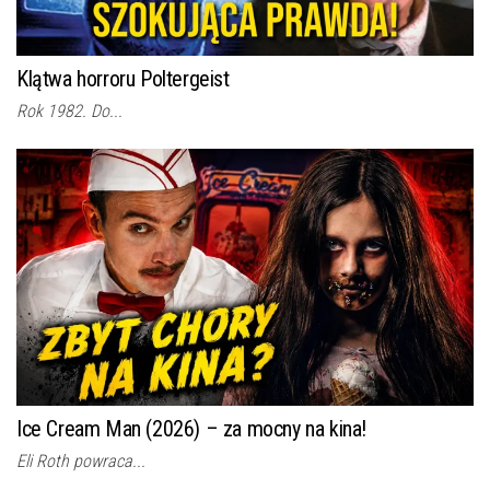
Klątwa horroru Poltergeist
Rok 1982. Do...
Ice Cream Man (2026) – za mocny na kina!
Eli Roth powraca...