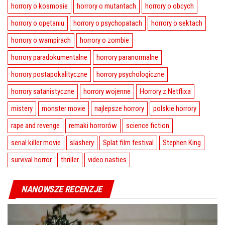
horrory o kosmosie
horrory o mutantach
horrory o obcych
horrory o opętaniu
horrory o psychopatach
horrory o sektach
horrory o wampirach
horrory o zombie
horrory paradokumentalne
horrory paranormalne
horrory postapokalityczne
horrory psychologiczne
horrory satanistyczne
horrory wojenne
Horrory z Netflixa
mistery
monster movie
najlepsze horrory
polskie horrory
rape and revenge
remaki horrorów
science fiction
serial killer movie
slashery
Splat film festival
Stephen King
survival horror
thriller
video nasties
NANOWSZE RECENZJE