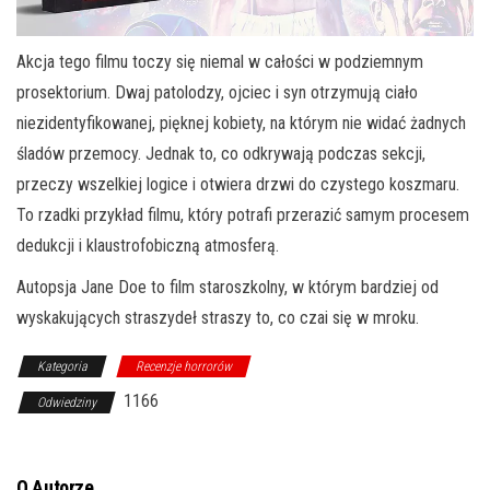
Akcja tego filmu toczy się niemal w całości w podziemnym
prosektorium. Dwaj patolodzy, ojciec i syn otrzymują ciało
niezidentyfikowanej, pięknej kobiety, na którym nie widać żadnych
śladów przemocy. Jednak to, co odkrywają podczas sekcji,
przeczy wszelkiej logice i otwiera drzwi do czystego koszmaru.
To rzadki przykład filmu, który potrafi przerazić samym procesem
dedukcji i klaustrofobiczną atmosferą.
Autopsja Jane Doe to film staroszkolny, w którym bardziej od
wyskakujących straszydeł straszy to, co czai się w mroku.
Kategoria
Recenzje horrorów
1166
Odwiedziny
O Autorze