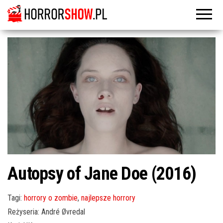
Autopsy of Jane Doe (2016)
Tagi:
horrory o zombie
,
najlepsze horrory
Reżyseria: André Øvredal