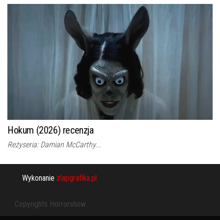
Hokum (2026) recenzja
Reżyseria: Damian McCarthy...
Wykonanie
zlapgrafika.pl
Copyrights Horrorshow